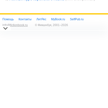
Помощь
Контакты
ЛитРес
MyBook.ru
SelfPub.ru
info@fictionbook.ru
© Фикшнбук, 2001–
2026