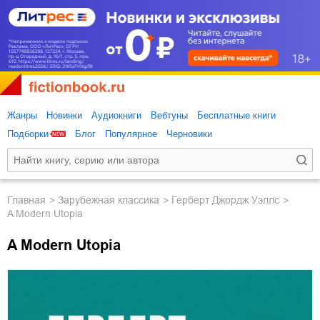
Жанры
Новинки
Аудиокниги
Вебтуны
Бесплатные книги
Подборки
Блог
Популярное
Черновики
Главная
зарубежная классика
Герберт Джордж Уэллс
A Modern Utopia
A Modern Utopia