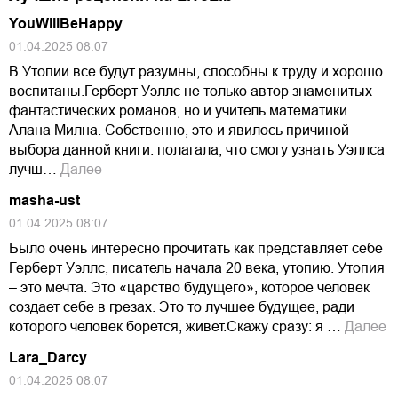
YouWillBeHappy
01.04.2025 08:07
В Утопии все будут разумны, способны к труду и хорошо
воспитаны.Герберт Уэллс не только автор знаменитых
фантастических романов, но и учитель математики
Алана Милна. Собственно, это и явилось причиной
выбора данной книги: полагала, что смогу узнать Уэллса
лучш…
Далее
masha-ust
01.04.2025 08:07
Было очень интересно прочитать как представляет себе
Герберт Уэллс, писатель начала 20 века, утопию. Утопия
– это мечта. Это «царство будущего», которое человек
создает себе в грезах. Это то лучшее будущее, ради
которого человек борется, живет.Скажу сразу: я …
Далее
Lara_Darcy
01.04.2025 08:07