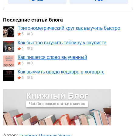
Последние статьи блога
Тригонометрический круг как выучить быстро
5
3
Как быстро выучить таблицу у окулиста
4
3
Как пишется слово выученный
5
0
Как выучить авада кедавра в хогвартс
5
3
Книжный Блог
Читайте новые статьи о книгах
Автор:
Герберт Джордж Уэллс