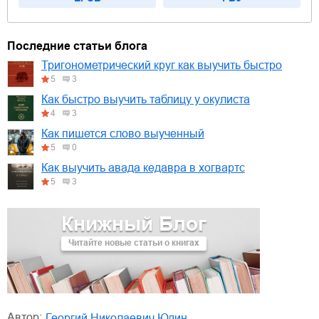
Последние статьи блога
Тригонометрический круг как выучить быстро
5
3
Как быстро выучить таблицу у окулиста
4
3
Как пишется слово выученный
5
0
Как выучить авада кедавра в хогвартс
5
3
Книжный Блог
Читайте новые статьи о книгах
Автор:
Георгий Николаевич Юдин