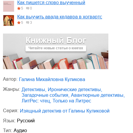
Как пишется слово выученный
5
0
Как выучить авада кедавра в хогвартс
5
3
Книжный Блог
Читайте новые статьи о книгах
Автор:
Галина Михайловна Куликова
Жанры:
детективы
,
иронические детективы
,
загадочные события
,
авантюрные детективы
,
ЛитРес: чтец
,
только на Литрес
Серия:
Изящный детектив от Галины Куликовой
Язык:
Русский
Тип:
Аудио