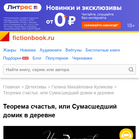
Жанры
Новинки
Аудиокниги
Вебтуны
Бесплатные книги
Подборки
Блог
Популярное
Черновики
Главная
детективы
Галина Михайловна Куликова
Теорема счастья, или Сумасшедший домик в деревне
Теорема счастья, или Сумасшедший
домик в деревне