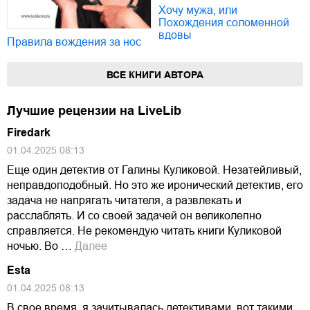
Хочу мужа, или
Похождения соломенной
вдовы
Правила вождения за нос
ВСЕ КНИГИ АВТОРА
Лучшие рецензии на LiveLib
Firedark
01.04.2025 08:13
Еще один детектив от Галины Куликовой. Незатейливый,
неправдоподобный. Но это же иронический детектив, его
задача не напрягать читателя, а развлекать и
расслаблять. И со своей задачей он великолепно
справляется. Не рекомендую читать книги Куликовой
ночью. Во …
Далее
Esta
01.04.2025 08:13
В свое время, я зачитывалась детективами, вот такими