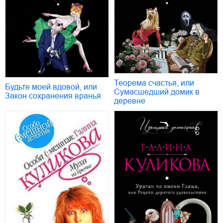
Теорема счастья, или
Будьте моей вдовой, или
Сумасшедший домик в
Закон сохранения вранья
деревне