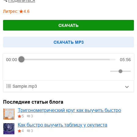
Поделиться
Литрес
:
4.6
СКАЧАТЬ
CКАЧАТЬ MP3
00:00
05:56
Sample.mp3
01.mp3
30:10
Последние статьи блога
02.mp3
25:50
Тригонометрический круг как выучить быстро
5
3
03.mp3
20:00
Как быстро выучить таблицу у окулиста
4
3