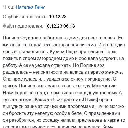
Чтец:
Наталья Винс
Опубликовано здесь:
10.12.23
Файл подготовлен:
10.12.23 06:18
Полина Федотова работала в доме для престарелых. Ее
жизнь была серая, как застиранная пижама. И вот в один
день все изменилось. Кузина Люда пригласила Полю
пожить в своем загородном доме и обещала устроить на
работу. А сама уехала отдыхать. Но Полина зря
радовалась – неприятности начались в первую же ночь.
Она проснулась и… увидела за окном привидение. С
криком Полина выскочила в сад к соседу. Математик
Никифоров не спал, а доказывал очередную теорему. А
тут эта рыжая! Как жить! Как работать! Никифорова
вынудили заниматься чужими проблемами. Ну не мог же
он бросить эту нелепую особу в беде. С привидениями
он разобрался, но соседку начали преследовать какие-то
непонятные личности со шприцем наперевес. Кому