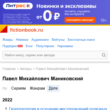
Жанры
Новинки
Аудиокниги
Вебтуны
Бесплатные книги
Подборки
Блог
Популярное
Черновики
Главная
Авторы
Павел Михайлович Маниковский
Павел Михайлович Маниковский
Сериям
Жанрам
Дате
По:
2022
1.
Гидрогеология и осушение месторождений полезных