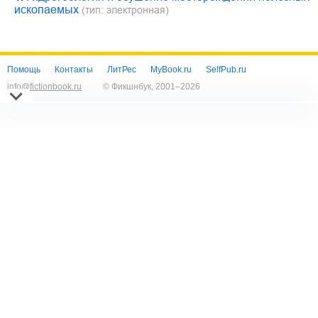
ископаемых
(тип: электронная)
Помощь
Контакты
ЛитРес
MyBook.ru
SelfPub.ru
info@fictionbook.ru
© Фикшнбук, 2001–
2026