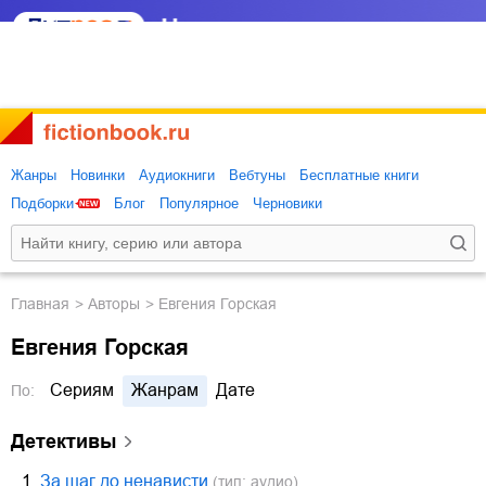
Жанры
Новинки
Аудиокниги
Вебтуны
Бесплатные книги
Подборки
Блог
Популярное
Черновики
Главная
Авторы
Евгения Горская
Евгения Горская
Сериям
Жанрам
Дате
По:
детективы
1.
За шаг до ненависти
(тип: аудио)