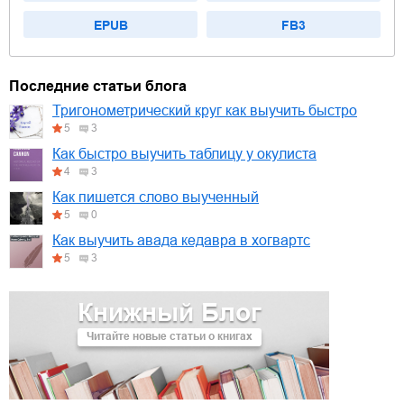
EPUB
FB3
Последние статьи блога
Тригонометрический круг как выучить быстро
5
3
Как быстро выучить таблицу у окулиста
4
3
Как пишется слово выученный
5
0
Как выучить авада кедавра в хогвартс
5
3
Книжный Блог
Читайте новые статьи о книгах