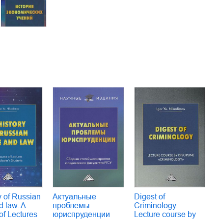
y of Russian
Актуальные
Digest of
d law. A
проблемы
Criminology.
of Lectures
юриспруденции
Lecture course by