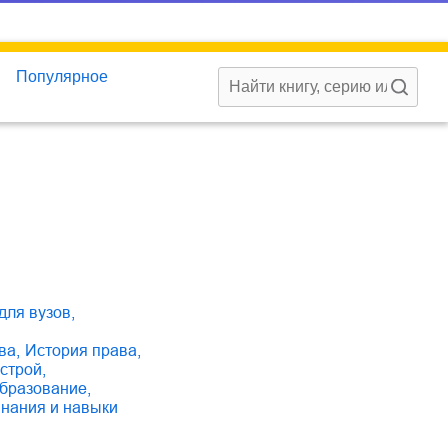
Популярное
 для вузов
,
ава
,
история права
,
 строй
,
образование
,
знания и навыки