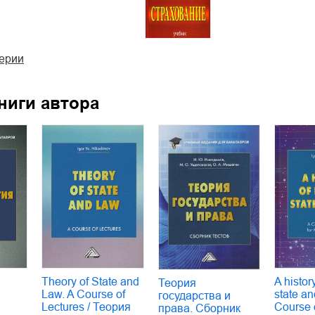
серии
ниги автора
я
Theory of State and
A histor
Теория
Law. A Course of
state an
государства и
Lectures / Теория
Course 
права. Сборник