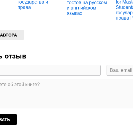
государства и
for Mas
тестов на русском
права
Student
и английском
государ
языках
права 
 АВТОРА
ь отзыв