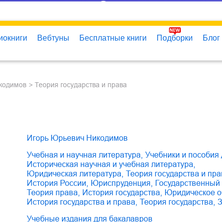
иокниги
Вебтуны
Бесплатные книги
Подборки
Блог
икодимов
Теория государства и права
Игорь Юрьевич Никодимов
учебная и научная литература
,
учебники и пособия
историческая научная и учебная литература
,
юридическая литература
,
теория государства и пр
история России
,
юриспруденция
,
государственный
теория права
,
история государства
,
юридическое 
история государства и права
,
теория государства
,
Учебные издания для бакалавров