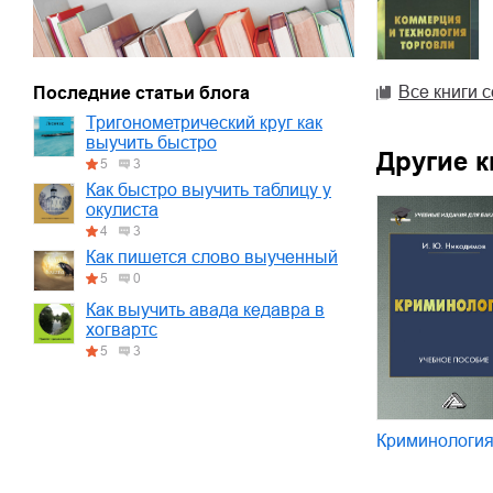
Все книги 
Последние статьи блога
Тригонометрический круг как
выучить быстро
Другие к
5
3
Как быстро выучить таблицу у
окулиста
4
3
Как пишется слово выученный
5
0
Как выучить авада кедавра в
хогвартс
5
3
Криминологи