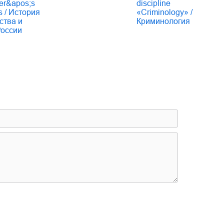
ter&apos;s
discipline
s / История
«Criminology» /
ства и
Криминология
России