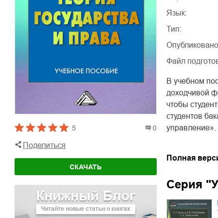
Язык:
Тип:
Опубликовано
Файл подгото
В учебном по
доходчивой фо
чтобы студен
студентов ба
управление».
5
0
Поделиться
Полная верс
СКАЧАТЬ
Серия "
Книжный Блог
Читайте новые статьи о книгах