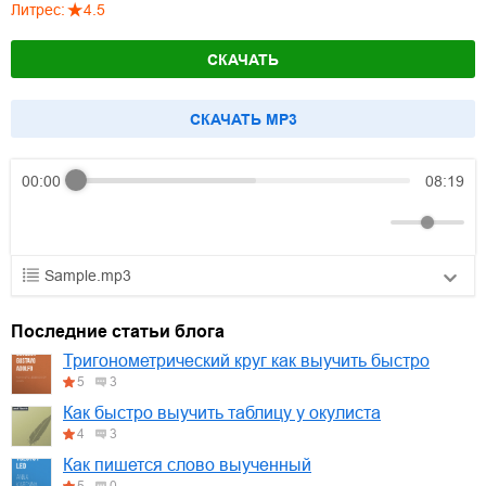
Литрес
:
4.5
СКАЧАТЬ
CКАЧАТЬ MP3
00:00
08:19
Sample.mp3
01.mp3
30:10
Последние статьи блога
02.mp3
25:50
Тригонометрический круг как выучить быстро
5
3
03.mp3
20:00
Как быстро выучить таблицу у окулиста
4
3
Как пишется слово выученный
5
0