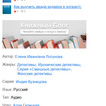
Как выучить авада кедавра в хогвартс
5
3
Книжный Блог
Читайте новые статьи о книгах
Автор:
Елена Ивановна Логунова
Жанры:
детективы
,
иронические детективы
,
серия «Смешные детективы»
,
женские детективы
Серия:
Индия Кузнецова
Язык:
Русский
Тип:
Аудио
Чтец:
Алла Галицкая