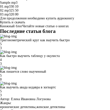
Sample.mp3
01.mp3
30:10
02.mp3
25:50
03.mp3
20:00
Для продолжения необходимо купить аудиокнигу
Купить и скачать
Книжный блог
Читайте новые статьи о книгах
Последние статьи блога
Тригонометрический круг как выучить быстро
5
3
Как быстро выучить таблицу у окулиста
4
3
Как пишется слово выученный
5
0
Как выучить авада кедавра в хогвартс
5
3
Автор:
Елена Ивановна Логунова
Жанры:
иронические детективы
,
женские детективы