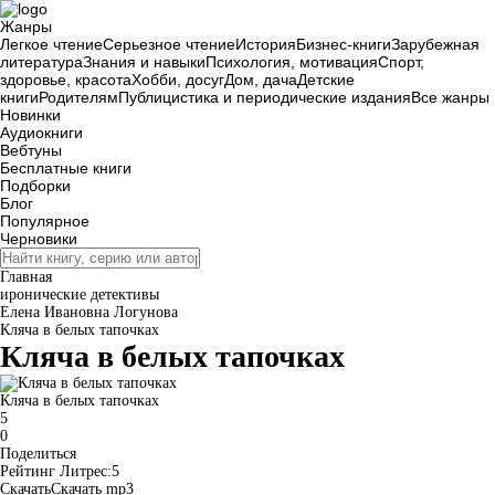
Жанры
Легкое чтение
Серьезное чтение
История
Бизнес-книги
Зарубежная
литература
Знания и навыки
Психология, мотивация
Спорт,
здоровье, красота
Хобби, досуг
Дом, дача
Детские
книги
Родителям
Публицистика и периодические издания
Все жанры
Новинки
Аудиокниги
Вебтуны
Бесплатные книги
Подборки
Блог
Популярное
Черновики
Главная
иронические детективы
Елена Ивановна Логунова
Кляча в белых тапочках
Кляча в белых тапочках
Кляча в белых тапочках
5
0
Поделиться
Рейтинг
Литрес
:
5
Скачать
Cкачать mp3