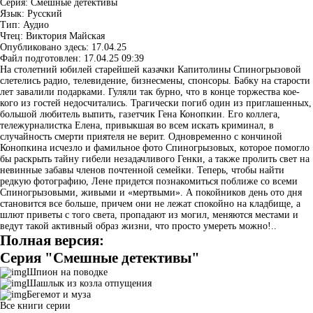
Серия:
Смешные детективы
Язык:
Русский
Тип:
Аудио
Чтец:
Виктория Майская
Опубликовано здесь:
17.04.25
Файл подготовлен:
17.04.25 09:39
На столетний юбилей старейшей казачки Капитолины Спиногрызовой
слетелись радио, телевидение, бизнесмены, спонсоры. Бабку на старости
лет завалили подарками. Гуляли так бурно, что в конце торжества кое-
кого из гостей недосчитались. Трагически погиб один из приглашенных,
большой любитель выпить, газетчик Гена Конопкин. Его коллега,
тележурналистка Елена, привыкшая во всем искать криминал, в
случайность смерти приятеля не верит. Одновременно с кончиной
Конопкина исчезло и фамильное фото Спиногрызовых, которое помогло
бы раскрыть тайну гибели незадачливого Генки, а также пролить свет на
невинные забавы членов почтенной семейки. Теперь, чтобы найти
редкую фотографию, Лене придется познакомиться поближе со всеми
Спиногрызовыми, живыми и «мертвыми». А покойников день ото дня
становится все больше, причем они не лежат спокойно на кладбище, а
шлют приветы с того света, пропадают из могил, меняются местами и
ведут такой активный образ жизни, что просто умереть можно!..
Полная версия:
Серия "Смешные детективы"
Шпион на поводке
Шашлык из козла отпущения
Бегемот и муза
Все книги серии