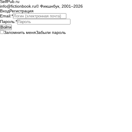
SelfPub.ru
info@fictionbook.ru
© Фикшнбук, 2001–
2026
Вход
Регистрация
Email
:
*
Пароль
:
*
Запомнить меня
Забыли пароль