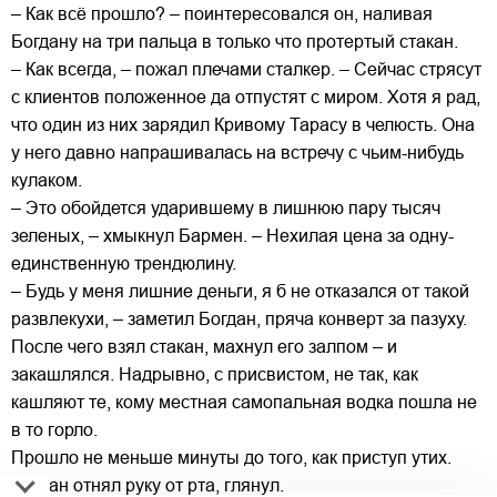
– Как всё прошло? – поинтересовался он, наливая
Богдану на три пальца в только что протертый стакан.
– Как всегда, – пожал плечами сталкер. – Сейчас стрясут
с клиентов положенное да отпустят с миром. Хотя я рад,
что один из них зарядил Кривому Тарасу в челюсть. Она
у него давно напрашивалась на встречу с чьим-нибудь
кулаком.
– Это обойдется ударившему в лишнюю пару тысяч
зеленых, – хмыкнул Бармен. – Нехилая цена за одну-
единственную трендюлину.
– Будь у меня лишние деньги, я б не отказался от такой
развлекухи, – заметил Богдан, пряча конверт за пазуху.
После чего взял стакан, махнул его залпом – и
закашлялся. Надрывно, с присвистом, не так, как
кашляют те, кому местная самопальная водка пошла не
в то горло.
Прошло не меньше минуты до того, как приступ утих.
Богдан отнял руку от рта, глянул.