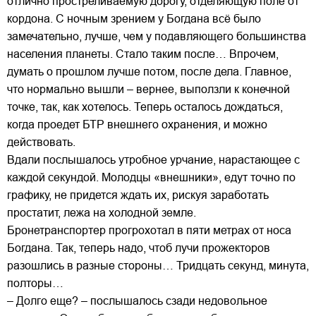
отлично простреливаемую дорогу, отделяющую поле от
кордона. С ночным зрением у Богдана всё было
замечательно, лучше, чем у подавляющего большинства
населения планеты. Стало таким после… Впрочем,
думать о прошлом лучше потом, после дела. Главное,
что нормально вышли – вернее, выползли к конечной
точке, так, как хотелось. Теперь осталось дождаться,
когда проедет БТР внешнего охранения, и можно
действовать.
Вдали послышалось утробное урчание, нарастающее с
каждой секундой. Молодцы «внешники», едут точно по
графику, не придется ждать их, рискуя заработать
простатит, лежа на холодной земле.
Бронетранспортер прогрохотал в пяти метрах от носа
Богдана. Так, теперь надо, чтоб лучи прожекторов
разошлись в разные стороны… Тридцать секунд, минута,
полторы…
– Долго еще? – послышалось сзади недовольное