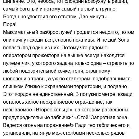
шипение. Это, небось, тот блондин возбухнуть решил,
самый богатый и потому самый наглый в группе.
Богдан не удостоил его ответом. Две минуты…
Пора!
Максимальный разброс лучей продлится недолго, потом
они начнут сходиться, словно ножницы. И не дай Зона
попасть под один из них. Потому что рядом с
оператором прожектора на вышке всегда находится
пулеметчик, у которого задача только одна – стрелять по
любой подозрительной кочке, тени, странному
шевелению травы, а уж по сталкерам, подобравшимся
слишком близко к охраняемой территории, и подавно.
Этот кордон не единственный. В полукилометре позади
осталось хилое неохраняемое ограждение, так
называемое «Второе кольцо», на котором развешены
предупредительные таблички: «Стой! Запретная зона.
Ведется огонь на поражение!» Ради тех табличек его и
установили, натянув меж столбами несколько рядов