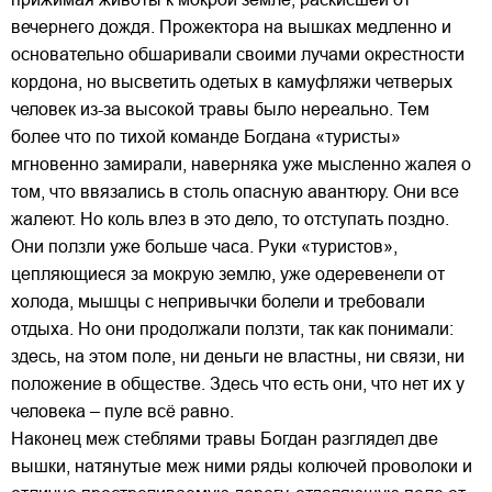
вечернего дождя. Прожектора на вышках медленно и
основательно обшаривали своими лучами окрестности
кордона, но высветить одетых в камуфляжи четверых
человек из-за высокой травы было нереально. Тем
более что по тихой команде Богдана «туристы»
мгновенно замирали, наверняка уже мысленно жалея о
том, что ввязались в столь опасную авантюру. Они все
жалеют. Но коль влез в это дело, то отступать поздно.
Они ползли уже больше часа. Руки «туристов»,
цепляющиеся за мокрую землю, уже одеревенели от
холода, мышцы с непривычки болели и требовали
отдыха. Но они продолжали ползти, так как понимали:
здесь, на этом поле, ни деньги не властны, ни связи, ни
положение в обществе. Здесь что есть они, что нет их у
человека – пуле всё равно.
Наконец меж стеблями травы Богдан разглядел две
вышки, натянутые меж ними ряды колючей проволоки и