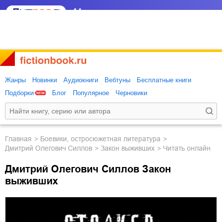
Жанры
Новинки
Аудиокниги
Вебтуны
Бесплатные книги
Подборки
Блог
Популярное
Черновики
Главная
боевики, остросюжетная литература
Дмитрий Олегович Силлов
Закон выживших
Читать онлайн
Дмитрий Олегович Силлов Закон
выживших