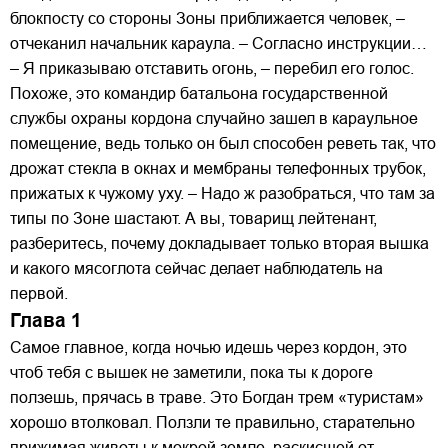
блокпосту со стороны Зоны приближается человек, –
отчеканил начальник караула. – Согласно инструкции…
– Я приказываю отставить огонь, – перебил его голос.
Похоже, это командир батальона государственной
службы охраны кордона случайно зашел в караульное
помещение, ведь только он был способен реветь так, что
дрожат стекла в окнах и мембраны телефонных трубок,
прижатых к чужому уху. – Надо ж разобраться, что там за
типы по Зоне шастают. А вы, товарищ лейтенант,
разберитесь, почему докладывает только вторая вышка
и какого мясоглота сейчас делает наблюдатель на
первой.
Глава 1
Самое главное, когда ночью идешь через кордон, это
чтоб тебя с вышек не заметили, пока ты к дороге
ползешь, прячась в траве. Это Богдан трем «туристам»
хорошо втолковал. Ползли те правильно, старательно
прижимая животы к мокрой земле, раскисшей от