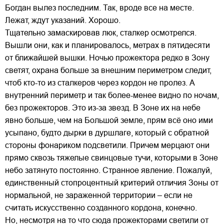
Богдан вылез последним. Так, вроде все на месте.
Лежат, ждут указаний. Хорошо.
Тщательно замаскировав люк, сталкер осмотрелся.
Вышли они, как и планировалось, метрах в пятидесяти
от ближайшей вышки. Ночью прожектора редко в Зону
светят, охрана больше за внешним периметром следит,
чтоб кто-то из сталкеров через кордон не пролез. А
внутренний периметр и так более-менее видно по ночам,
без прожекторов. Это из-за звезд. В Зоне их на небе
явно больше, чем на Большой земле, прям всё оно ими
усыпано, будто дырки в дуршлаге, который с обратной
стороны фонариком подсветили. Причем мерцают они
прямо сквозь тяжелые свинцовые тучи, которыми в Зоне
небо затянуто постоянно. Странное явление. Пожалуй,
единственный стопроцентный критерий отличия Зоны от
нормальной, не зараженной территории – если не
считать искусственно созданного кордона, конечно.
Но, несмотря на то что сюда прожекторами светили от