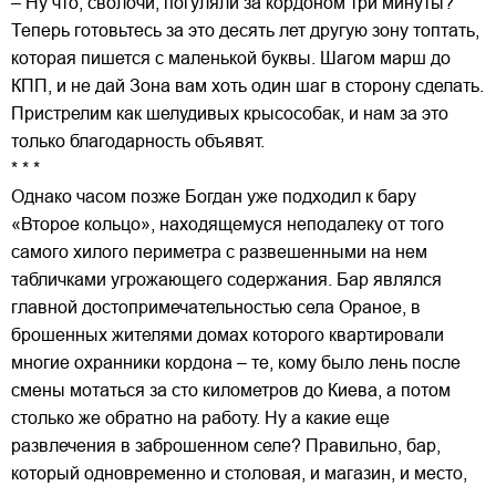
– Ну что, сволочи, погуляли за кордоном три минуты?
Теперь готовьтесь за это десять лет другую зону топтать,
которая пишется с маленькой буквы. Шагом марш до
КПП, и не дай Зона вам хоть один шаг в сторону сделать.
Пристрелим как шелудивых крысособак, и нам за это
только благодарность объявят.
* * *
Однако часом позже Богдан уже подходил к бару
«Второе кольцо», находящемуся неподалеку от того
самого хилого периметра с развешенными на нем
табличками угрожающего содержания. Бар являлся
главной достопримечательностью села Ораное, в
брошенных жителями домах которого квартировали
многие охранники кордона – те, кому было лень после
смены мотаться за сто километров до Киева, а потом
столько же обратно на работу. Ну а какие еще
развлечения в заброшенном селе? Правильно, бар,
который одновременно и столовая, и магазин, и место,