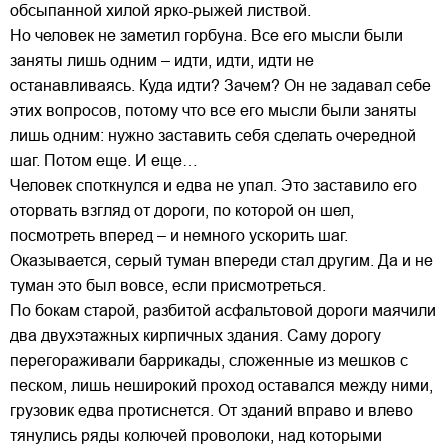
обсыпанной хилой ярко-рыжей листвой.
Но человек не заметил горбуна. Все его мысли были
заняты лишь одним – идти, идти, идти не
останавливаясь. Куда идти? Зачем? Он не задавал себе
этих вопросов, потому что все его мысли были заняты
лишь одним: нужно заставить себя сделать очередной
шаг. Потом еще. И еще…
Человек споткнулся и едва не упал. Это заставило его
оторвать взгляд от дороги, по которой он шел,
посмотреть вперед – и немного ускорить шаг.
Оказывается, серый туман впереди стал другим. Да и не
туман это был вовсе, если присмотреться.
По бокам старой, разбитой асфальтовой дороги маячили
два двухэтажных кирпичных здания. Саму дорогу
перегораживали баррикады, сложенные из мешков с
песком, лишь неширокий проход оставался между ними,
грузовик едва протиснется. От зданий вправо и влево
тянулись ряды колючей проволоки, над которыми