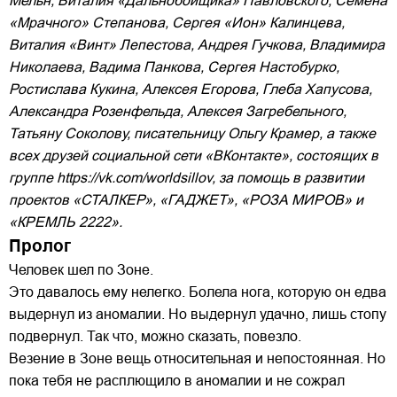
Мельн, Виталия «Дальнобойщика» Павловского, Семена
«Мрачного» Степанова, Сергея «Ион» Калинцева,
Виталия «Винт» Лепестова, Андрея Гучкова, Владимира
Николаева, Вадима Панкова, Сергея Настобурко,
Ростислава Кукина, Алексея Егорова, Глеба Хапусова,
Александра Розенфельда, Алексея Загребельного,
Татьяну Соколову, писательницу Ольгу Крамер, а также
всех друзей социальной сети «ВКонтакте», состоящих в
группе https://vk.com/worldsillov, за помощь в развитии
проектов «СТАЛКЕР», «ГАДЖЕТ», «РОЗА МИРОВ» и
«КРЕМЛЬ 2222».
Пролог
Человек шел по Зоне.
Это давалось ему нелегко. Болела нога, которую он едва
выдернул из аномалии. Но выдернул удачно, лишь стопу
подвернул. Так что, можно сказать, повезло.
Везение в Зоне вещь относительная и непостоянная. Но
пока тебя не расплющило в аномалии и не сожрал