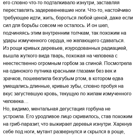
его словно что-то подталкивало изнутри, заставляя
переставлять задеревеневшие ноги. Что-то, настойчиво
требующее идти, жить, бороться любой ценой, даже если
сил для борьбы совсем не осталось. И он шел,
подчиняясь этим внутренним толчкам, так похожим на
удары измученного сердца, не желающего сдаваться.
Из рощи кривых деревьев, изуродованных радиацией,
вышла жуткого вида тварь, похожая на человека с
неестественно огромным горбом за спиной. Посмотрела
на одинокого путника красными глазами без век и
зрачков, пошевелила безгубым ртом, в котором едва
умещались длинные, кривые зубы, словно пробуя на
вкус загустевшую кровь, текущую по жилам измученного
человека…
Но, видимо, ментальная дегустация горбуна не
устроила. Его уродливое лицо скривилось, став похожим
на гриб-паразит, что выжирает деревья изнутри. Харкнув
себе под ноги, мутант развернулся и скрылся в роще,