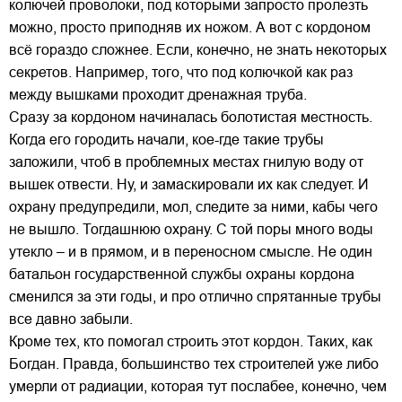
колючей проволоки, под которыми запросто пролезть
можно, просто приподняв их ножом. А вот с кордоном
всё гораздо сложнее. Если, конечно, не знать некоторых
секретов. Например, того, что под колючкой как раз
между вышками проходит дренажная труба.
Сразу за кордоном начиналась болотистая местность.
Когда его городить начали, кое-где такие трубы
заложили, чтоб в проблемных местах гнилую воду от
вышек отвести. Ну, и замаскировали их как следует. И
охрану предупредили, мол, следите за ними, кабы чего
не вышло. Тогдашнюю охрану. С той поры много воды
утекло – и в прямом, и в переносном смысле. Не один
батальон государственной службы охраны кордона
сменился за эти годы, и про отлично спрятанные трубы
все давно забыли.
Кроме тех, кто помогал строить этот кордон. Таких, как
Богдан. Правда, большинство тех строителей уже либо
умерли от радиации, которая тут послабее, конечно, чем