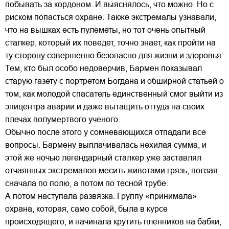
побывать за кордоном. И выяснялось, что можно. Но с
риском попасться охране. Также экстремалы узнавали,
что на вышках есть пулеметы, но тот очень опытный
сталкер, который их поведет, точно знает, как пройти на
ту сторону совершенно безопасно для жизни и здоровья.
Тем, кто был особо недоверчив, Бармен показывал
старую газету с портретом Богдана и обширной статьей о
том, как молодой спасатель единственный смог выйти из
эпицентра аварии и даже вытащить оттуда на своих
плечах полумертвого ученого.
Обычно после этого у сомневающихся отпадали все
вопросы. Бармену выплачивалась нехилая сумма, и
этой же ночью легендарный сталкер уже заставлял
отчаянных экстремалов месить животами грязь, ползая
сначала по полю, а потом по тесной трубе.
А потом наступала развязка. Группу «принимала»
охрана, которая, само собой, была в курсе
происходящего, и начинала крутить пленников на бабки,