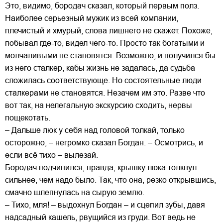
Это, видимо, бородач сказал, который первым полз.
Наиболее серьезный мужик из всей компании,
плечистый и хмурый, слова лишнего не скажет. Похоже,
побывал где-то, видел чего-то. Просто так богатыми и
молчаливыми не становятся. Возможно, и получился бы
из него сталкер, кабы жизнь не задалась, да судьба
сложилась соответствующе. Но состоятельные люди
сталкерами не становятся. Незачем им это. Разве что
вот так, на нелегальную экскурсию сходить, нервы
пощекотать.
– Дальше люк у себя над головой толкай, только
осторожно, – негромко сказал Богдан. – Осмотрись, и
если всё тихо – вылезай.
Бородач подчинился, правда, крышку люка толкнул
сильнее, чем надо было. Так, что она, резко открывшись,
смачно шлепнулась на сырую землю.
– Тихо, мля! – выдохнул Богдан – и сцепил зубы, давя
надсадный кашель, рвущийся из груди. Вот ведь не