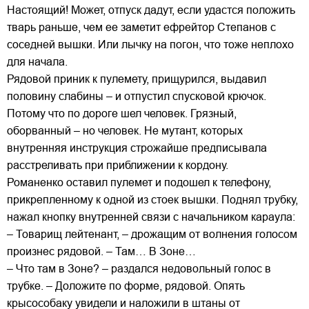
Настоящий! Может, отпуск дадут, если удастся положить
тварь раньше, чем ее заметит ефрейтор Степанов с
соседней вышки. Или лычку на погон, что тоже неплохо
для начала.
Рядовой приник к пулемету, прищурился, выдавил
половину слабины – и отпустил спусковой крючок.
Потому что по дороге шел человек. Грязный,
оборванный – но человек. Не мутант, которых
внутренняя инструкция строжайше предписывала
расстреливать при приближении к кордону.
Романенко оставил пулемет и подошел к телефону,
прикрепленному к одной из стоек вышки. Поднял трубку,
нажал кнопку внутренней связи с начальником караула:
– Товарищ лейтенант, – дрожащим от волнения голосом
произнес рядовой. – Там… В Зоне…
– Что там в Зоне? – раздался недовольный голос в
трубке. – Доложите по форме, рядовой. Опять
крысособаку увидели и наложили в штаны от