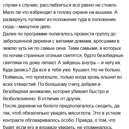
случая к случаю, расслабляться всё равно не стоило.
Мало ли что взбрендит в голову охране на вышках. А
развернуть пулемет из положения туда в положение
сюда – минутное дело.
Далее по программе полагалось провести группу до
заброшенной деревни с ветхими домами, вросшими в
землю чуть не по самые окна. Теми самыми, в которых
по ночам странные огоньки светятся, будто безобидные
светляки по дому летают. А зайдешь внутрь – и нету их.
Куда делись? Да все в тебе уже. Кушают. Но не больно.
Поймешь, что произошло, только когда кровь хлынет из
всех отверстий. По большому счету, добрая и
безобидная аномалия, которая убивает быстро и
безболезненно. В отличие от других.
После деревни на болото предполагалось сходить, да
так, чтоб обязательно увидеть мясоглота. Это в устном
контракте обговаривалось особо. Правда, о том, что
будет, если его и вправду увидеть, не упоминалось.