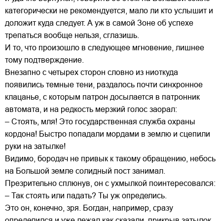
категорически не рекомендуется, мало ли кто услышит и
доложит куда следует. А уж в самой Зоне об успехе
трепаться вообще нельзя, сглазишь.
И то, что произошло в следующее мгновение, лишнее
тому подтверждение.
Внезапно с четырех сторон словно из ниоткуда
появились темные тени, раздалось почти синхронное
клацанье, с которым патрон досылается в патронник
автомата, и на редкость мерзкий голос заорал:
– Стоять, мля! Это государственная служба охраны
кордона! Быстро попадали мордами в землю и сцепили
руки на затылке!
Видимо, бородач не привык к такому обращению, небось
на Большой земле солидный пост занимал.
Презрительно сплюнув, он с ухмылкой поинтересовался:
– Так стоять или падать? Ты уж определись.
Это он, конечно, зря. Богдан, например, сразу
определился и уже лежал как сказали, прикрыв затылок