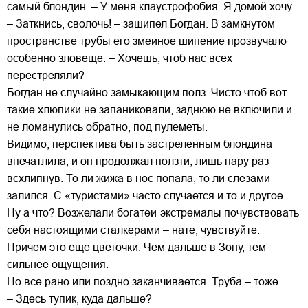
самый блондин. – У меня клаустрофобия. Я домой хочу.
– Заткнись, сволочь! – зашипел Богдан. В замкнутом
пространстве трубы его змеиное шипение прозвучало
особенно зловеще. – Хочешь, чтоб нас всех
перестреляли?
Богдан не случайно замыкающим полз. Чисто чтоб вот
такие хлюпики не запаниковали, заднюю не включили и
не ломанулись обратно, под пулеметы.
Видимо, перспектива быть застреленным блондина
впечатлила, и он продолжал ползти, лишь пару раз
всхлипнув. То ли жижа в нос попала, то ли слезами
залился. С «туристами» часто случается и то и другое.
Ну а что? Возжелали богатеи-экстремалы почувствовать
себя настоящими сталкерами – нате, чувствуйте.
Причем это еще цветочки. Чем дальше в Зону, тем
сильнее ощущения.
Но всё рано или поздно заканчивается. Труба – тоже.
– Здесь тупик, куда дальше?