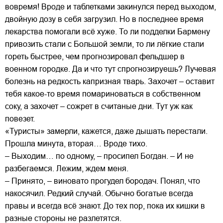
вовремя! Вроде и таблетками закинулся перед выходом,
двойную дозу в себя загрузил. Но в последнее время
лекарства помогали всё хуже. То ли подделки Бармену
привозить стали с Большой земли, то ли лёгкие стали
гореть быстрее, чем прогнозировал фельдшер в
военном городке. Да и что тут спрогнозируешь? Лучевая
болезнь на редкость капризная тварь. Захочет – оставит
тебя какое-то время помариноваться в собственном
соку, а захочет – сожрет в считаные дни. Тут уж как
повезет.
«Туристы» замерли, кажется, даже дышать перестали.
Прошла минута, вторая… Вроде тихо.
– Выходим… по одному, – просипел Богдан. – И не
разбегаемся. Лежим, ждем меня.
– Принято, – виновато прогудел бородач. Понял, что
накосячил. Редкий случай. Обычно богатые всегда
правы и всегда всё знают. До тех пор, пока их кишки в
разные стороны не разлетятся.