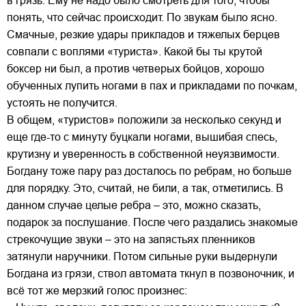
в грязь. Ему не надо было смотреть для того, чтобы
понять, что сейчас происходит. По звукам было ясно.
Смачные, резкие удары прикладов и тяжелых берцев
совпали с воплями «туриста». Какой бы ты крутой
боксер ни был, а против четверых бойцов, хорошо
обученных лупить ногами в пах и прикладами по почкам,
устоять не получится.
В общем, «туристов» положили за несколько секунд и
еще где-то с минуту буцкали ногами, вышибая спесь,
крутизну и уверенность в собственной неуязвимости.
Богдану тоже пару раз досталось по ребрам, но больше
для порядку. Это, считай, не били, а так, отметились. В
данном случае целые ребра – это, можно сказать,
подарок за послушание. После чего раздались знакомые
стрекочущие звуки – это на запястьях пленников
затянули наручники. Потом сильные руки выдернули
Богдана из грязи, ствол автомата ткнул в позвоночник, и
всё тот же мерзкий голос произнес: