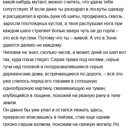
какой-нибудь мутант, можно считать, что удача тебе
сопутствует. И если даже ты разодрал в лоскуты одежду
и расцарапал в кровь руки об шипы, продираясь сквозь
заросли плотоядных кустов, а твоя распухшая нога при
каждом шаге стреляет болью вверх чуть не до горла –
это всё пустяки. Потому что ты – живой. А это в Зоне
удается далеко не каждому.
Человек не знал, сколько часов, а может, дней он шел вот
так, куда глаза глядят. Серая трава под ногами, серые
тучи над головой и полуразвалившиеся серые
деревенские дома, встречающиеся по дороге, – всё это
уже слилось перед его глазами в сплошную
однообразную картину, смахивающую на туман,
клубящийся в лощине, похожей на рваную рану в теле
земли.
Он давно бы уже упал и остался лежать здесь,
прекрасно вписавшись в пейзаж, став еще одним
грязно-серым холмом, похожим на свежую могилу. Но