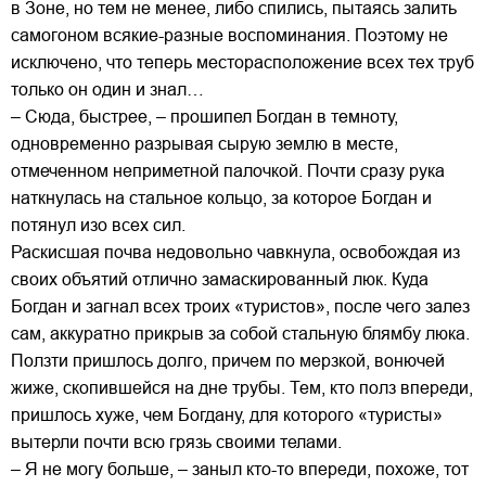
в Зоне, но тем не менее, либо спились, пытаясь залить
самогоном всякие-разные воспоминания. Поэтому не
исключено, что теперь месторасположение всех тех труб
только он один и знал…
– Сюда, быстрее, – прошипел Богдан в темноту,
одновременно разрывая сырую землю в месте,
отмеченном неприметной палочкой. Почти сразу рука
наткнулась на стальное кольцо, за которое Богдан и
потянул изо всех сил.
Раскисшая почва недовольно чавкнула, освобождая из
своих объятий отлично замаскированный люк. Куда
Богдан и загнал всех троих «туристов», после чего залез
сам, аккуратно прикрыв за собой стальную блямбу люка.
Ползти пришлось долго, причем по мерзкой, вонючей
жиже, скопившейся на дне трубы. Тем, кто полз впереди,
пришлось хуже, чем Богдану, для которого «туристы»
вытерли почти всю грязь своими телами.
– Я не могу больше, – заныл кто-то впереди, похоже, тот