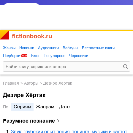
Жанры
Новинки
Аудиокниги
Вебтуны
Бесплатные книги
Подборки
Блог
Популярное
Черновики
Главная
Авторы
Дезире Хёртак
Дезире Хёртак
Сериям
Жанрам
Дате
По:
Разумное познание
1.
Звук: глубокий опыт пения, тонинга, музыки и частот