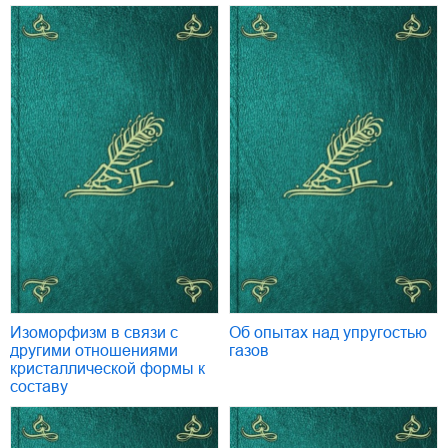
Изоморфизм в связи с
Об опытах над упругостью
другими отношениями
газов
кристаллической формы к
составу