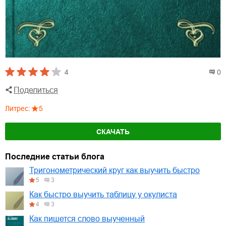
4
0
Поделиться
Литрес
:
5
СКАЧАТЬ
Последние статьи блога
Тригонометрический круг как выучить быстро
5
3
Как быстро выучить таблицу у окулиста
4
3
Как пишется слово выученный