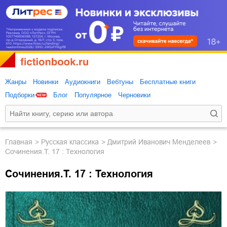
Жанры
Новинки
Аудиокниги
Вебтуны
Бесплатные книги
Подборки
Блог
Популярное
Черновики
Главная
русская классика
Дмитрий Иванович Менделеев
Сочинения.Т. 17 : Технология
Сочинения.Т. 17 : Технология