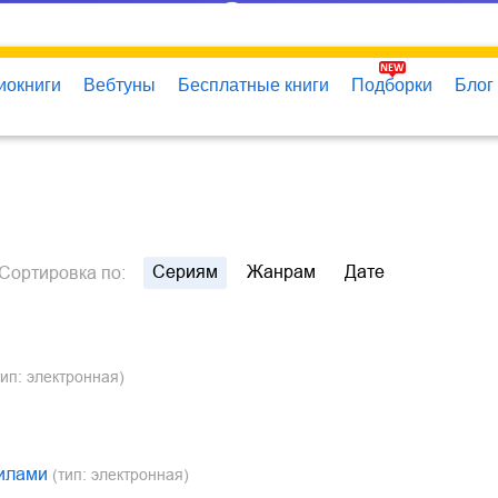
иокниги
Вебтуны
Бесплатные книги
Подборки
Блог
Сериям
Жанрам
Дате
Сортировка
по:
ип: электронная)
вилами
(тип: электронная)