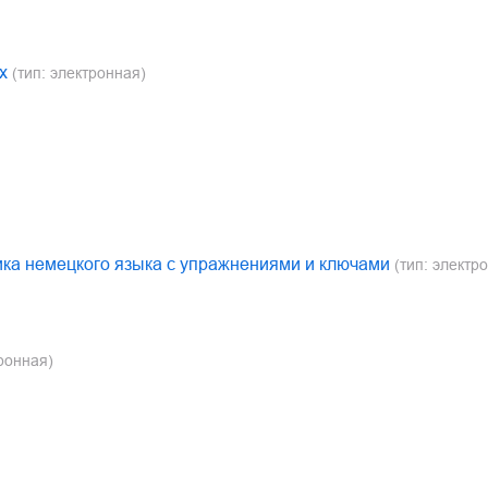
х
(тип: электронная)
ика немецкого языка с упражнениями и ключами
(тип: электр
ронная)