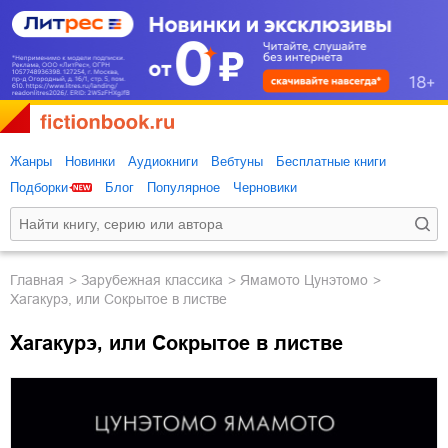
Жанры
Новинки
Аудиокниги
Вебтуны
Бесплатные книги
Подборки
Блог
Популярное
Черновики
Главная
зарубежная классика
Ямамото Цунэтомо
Хагакурэ, или Сокрытое в листве
Хагакурэ, или Сокрытое в листве