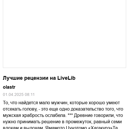
Лучшие рецензии на LiveLib
olastr
01.04.2025 08:11
То, что найдется мало мужчин, которые хорошо умеют
отсекать голову, - это еще одно доказательство того, что
мужская храбрость ослабела. *** Древние говорили, что
нужно принимать решение в промежуток, равный семи
вдохам и выдохам. Ямамото Цунэтомо «Хагакурэ»Та…