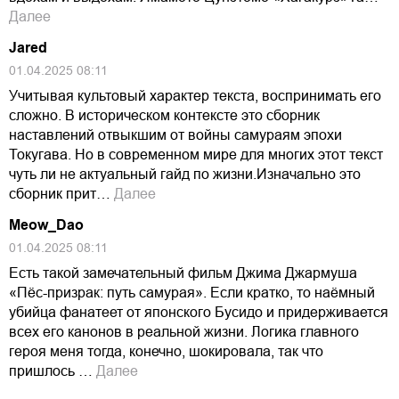
Далее
Jared
01.04.2025 08:11
Учитывая культовый характер текста, воспринимать его
сложно. В историческом контексте это сборник
наставлений отвыкшим от войны самураям эпохи
Токугава. Но в современном мире для многих этот текст
чуть ли не актуальный гайд по жизни.Изначально это
сборник прит…
Далее
Meow_Dao
01.04.2025 08:11
Есть такой замечательный фильм Джима Джармуша
«Пёс-призрак: путь самурая». Если кратко, то наёмный
убийца фанатеет от японского Бусидо и придерживается
всех его канонов в реальной жизни. Логика главного
героя меня тогда, конечно, шокировала, так что
пришлось …
Далее