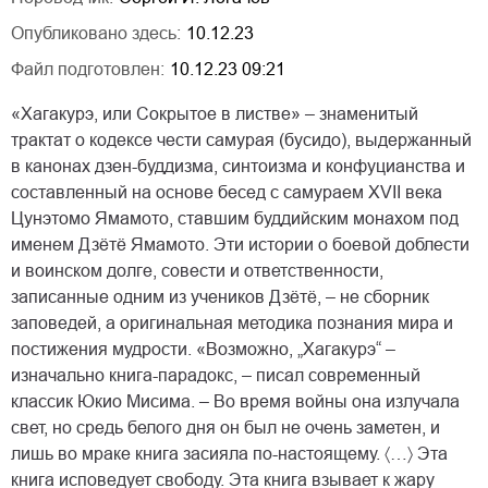
Опубликовано здесь:
10.12.23
Файл подготовлен:
10.12.23 09:21
«Хагакурэ, или Сокрытое в листве» – знаменитый
трактат о кодексе чести самурая (бусидо), выдержанный
в канонах дзен-буддизма, синтоизма и конфуцианства и
составленный на основе бесед с самураем XVII века
Цунэтомо Ямамото, ставшим буддийским монахом под
именем Дзётё Ямамото. Эти истории о боевой доблести
и воинском долге, совести и ответственности,
записанные одним из учеников Дзётё, – не сборник
заповедей, а оригинальная методика познания мира и
постижения мудрости. «Возможно, „Хагакурэ“ –
изначально книга-парадокс, – писал современный
классик Юкио Мисима. – Во время войны она излучала
свет, но средь белого дня он был не очень заметен, и
лишь во мраке книга засияла по-настоящему. 〈…〉 Эта
книга исповедует свободу. Эта книга взывает к жару