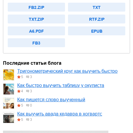
FB2.ZIP
TXT
TXT.ZIP
RTF.ZIP
A6.PDF
EPUB
FB3
Последние статьи блога
Тригонометрический круг как выучить быстро
5
3
Как быстро выучить таблицу у окулиста
4
3
Как пишется слово выученный
5
0
Как выучить авада кедавра в хогвартс
5
3