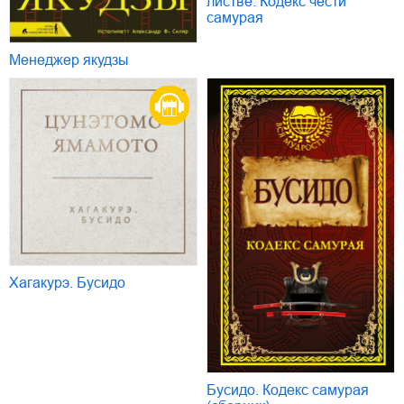
листве. Кодекс чести
самурая
Менеджер якудзы
Хагакурэ. Бусидо
Бусидо. Кодекс самурая