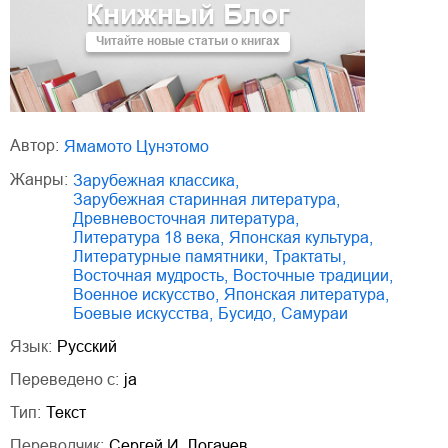
Книжный Блог
Читайте новые статьи о книгах
Автор:
Ямамото Цунэтомо
Жанры:
зарубежная классика
,
зарубежная старинная литература
,
древневосточная литература
,
литература 18 века
,
японская культура
,
литературные памятники
,
трактаты
,
восточная мудрость
,
восточные традиции
,
военное искусство
,
японская литература
,
боевые искусства
,
бусидо
,
самураи
Язык:
Русский
Переведено с:
ja
Тип:
Текст
Переводчик:
Сергей И. Логачев