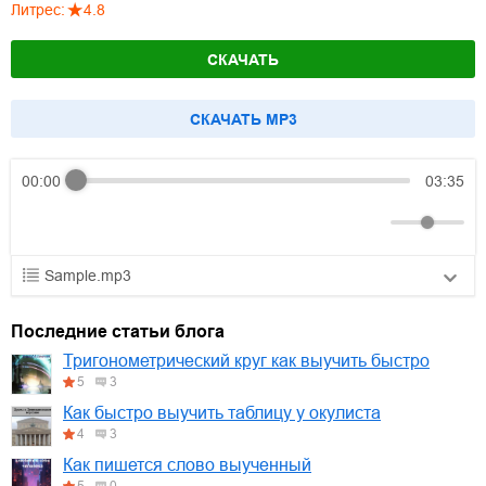
Литрес
:
4.8
СКАЧАТЬ
CКАЧАТЬ MP3
00:00
03:35
Sample.mp3
01.mp3
30:10
Последние статьи блога
02.mp3
25:50
Тригонометрический круг как выучить быстро
5
3
03.mp3
20:00
Как быстро выучить таблицу у окулиста
4
3
Как пишется слово выученный
5
0