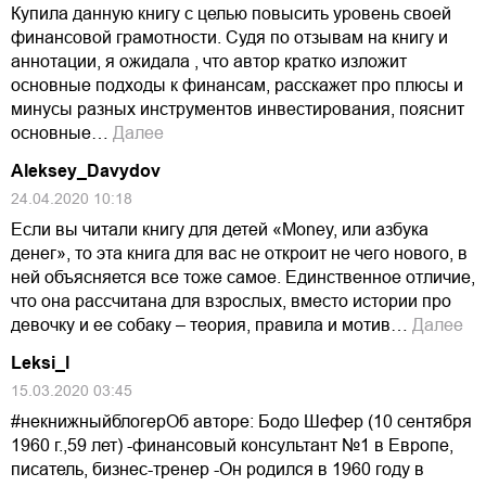
Купила данную книгу с целью повысить уровень своей
финансовой грамотности. Судя по отзывам на книгу и
аннотации, я ожидала , что автор кратко изложит
основные подходы к финансам, расскажет про плюсы и
минусы разных инструментов инвестирования, пояснит
основные…
Далее
Aleksey_Davydov
24.04.2020 10:18
Если вы читали книгу для детей «Money, или азбука
денег», то эта книга для вас не откроит не чего нового, в
ней объясняется все тоже самое. Единственное отличие,
что она рассчитана для взрослых, вместо истории про
девочку и ее собаку – теория, правила и мотив…
Далее
Leksi_l
15.03.2020 03:45
#некнижныйблогерОб авторе: Бодо Шефер (10 сентября
1960 г.,59 лет) -финансовый консультант №1 в Европе,
писатель, бизнес-тренер -Он родился в 1960 году в