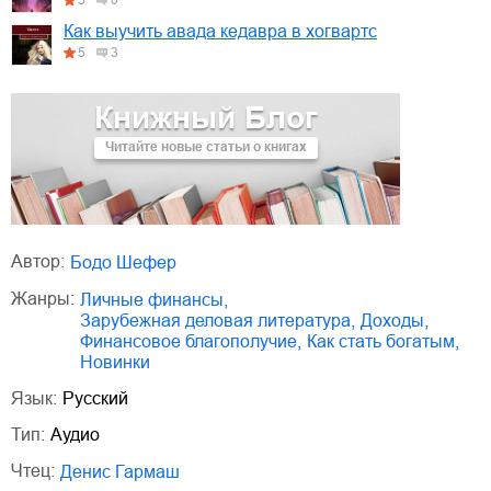
Как выучить авада кедавра в хогвартс
5
3
Книжный Блог
Читайте новые статьи о книгах
Автор:
Бодо Шефер
Жанры:
личные финансы
,
зарубежная деловая литература
,
доходы
,
финансовое благополучие
,
как стать богатым
,
Новинки
Язык:
Русский
Тип:
Аудио
Чтец:
Денис Гармаш