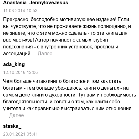
Anastasia_JennyloveJesus
11.03.2014 10:53
Прекрасно, бесподобно мотивирующее издание! Если
вы чувствуете, что не проживаете жизнь полноценно, и
не знаете, что с этим можно сделать - то эта книга для
вас маст-хэв! Автор начинает с самых глубин
подсознания - с внутренних установок, проблем и
ассоциаций …
Далее
ada_king
12.10.2016 12:06
Чем больше читаю книг о богатстве и том как стать
богатым - тем больше убеждаюсь: книги о деньгах - на
самом деле книги о духовности. Тут вам и необходимость
благодеятельности, и советы о том, как найти себе
учителя и как правильно выстраивать с ним отношения.
…
Далее
staska_
23.01.2021 05:41