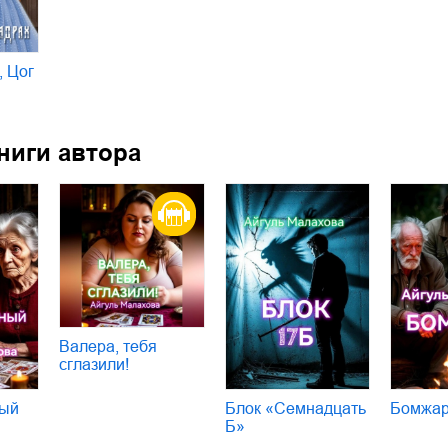
, Цог
ниги автора
Валера, тебя
сглазили!
ый
Блок «Семнадцать
Бомжа
Б»