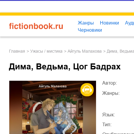
Жанры
Новинки
Ауд
Черновики
Главная
ужасы / мистика
Айгуль Малахова
Дима, Ведьм
Дима, Ведьма, Цог Бадрах
Автор:
Жанры:
Язык:
Тип: