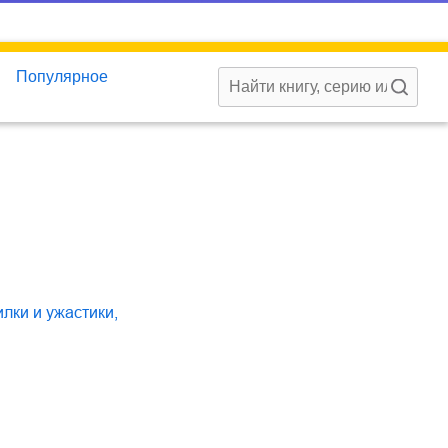
Популярное
илки и ужастики
,