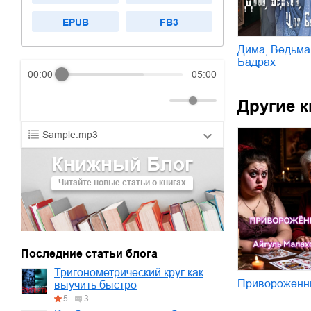
EPUB
FB3
Дима, Ведьма
Бадрах
00:00
05:00
Другие к
Sample.mp3
Книжный Блог
01.mp3
30:10
Читайте новые статьи о книгах
02.mp3
25:50
03.mp3
20:00
Последние статьи блога
Тригонометрический круг как
Приворожённ
выучить быстро
5
3