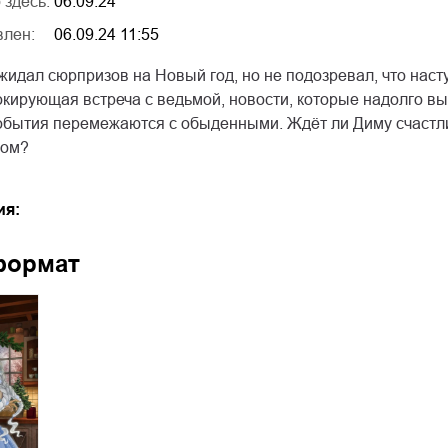
 здесь:
06.09.24
влен:
06.09.24 11:55
жидал сюрпризов на Новый год, но не подозревал, что нас
ирующая встреча с ведьмой, новости, которые надолго выб
бытия перемежаются с обыденными. Ждёт ли Диму счастли
цом?
ия:
формат