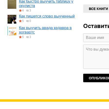
Как быстро выучить таблицу у
окулиста
ВСЕ КНИГИ
4
3
Как пишется слово выученный
5
0
Оставит
Как выучить авада кедавра в
хогвартс
5
3