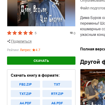
Опубликовано
Файл подгото
Дима Буров о
перемены! Шок
кошмарные со
5
0
ужасным кон
Поделиться
Полная верс
Рейтинг
Литрес
:
4.7
Другой 
СКАЧАТЬ
Скачать книгу в формате:
FB2.ZIP
TXT
TXT.ZIP
RTF.ZIP
A4.PDF
A6.PDF