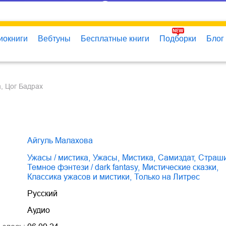
иокниги
Вебтуны
Бесплатные книги
Подборки
Блог
а, Цог Бадрах
Айгуль Малахова
ужасы / мистика
,
ужасы
,
мистика
,
Самиздат
,
страш
темное фэнтези / dark fantasy
,
мистические сказки
,
классика ужасов и мистики
,
только на Литрес
Русский
Аудио