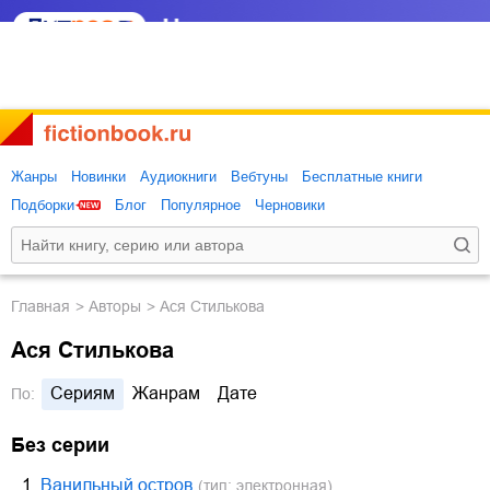
Жанры
Новинки
Аудиокниги
Вебтуны
Бесплатные книги
Подборки
Блог
Популярное
Черновики
Главная
Авторы
Ася Стилькова
Ася Стилькова
Сериям
Жанрам
Дате
По:
Без серии
1.
Ванильный остров
(тип: электронная)