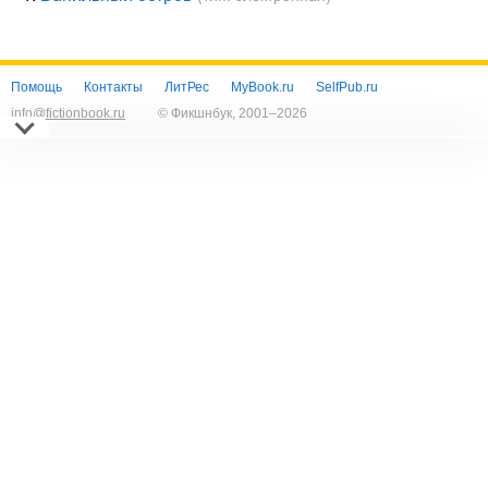
Помощь
Контакты
ЛитРес
MyBook.ru
SelfPub.ru
info@fictionbook.ru
© Фикшнбук, 2001–
2026