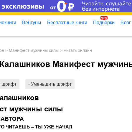
иокниги
Вебтуны
Бесплатные книги
Подборки
Блог
ов
Манифест мужчины силы
Читать онлайн
 Калашников Манифест мужчин
ь шрифт
- Уменьшить шрифт
Калашников
ст мужчины силы
 АВТОРА
ТО ЧИТАЕШЬ – ТЫ УЖЕ НАЧАЛ