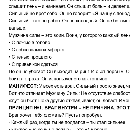
слышит лень – и начинает. Он слышит боль – и делает ш
Сильный не врёт себе. Он не говорит: «Я начну с понед
Сильный – это не робот. Он не холодный. Он не безэмо
дальше.
Мужчина силы – это воин. Воин, у которого каждый день
• С ложью в голове
• С соблазнами комфорта
• С тенью прошлого
• С привычкой сдаться
Но он не убегает. Он выходит на ринг. И бьёт первым. 
боится страха. Он использует его как топливо.
МАНИФЕСТ:
У всех есть враг. Сильный просто знает, ч
Вот что отличает Мужчину Силы: Не отсутствие слабост
ждут, он бьёт. Пока другие откладывают, он делает. Им
ПРИНЦИП №1: ВРАГ ВНУТРИ – НЕ ПРИЧИНА. ЭТО Т
Враг хочет тебя сломать? Пусть попробует.
· Каждый раз, когда ты не поддался – ты стал сильнее.
· Каждое «не хочу, но делаю» – это +1 к броне.