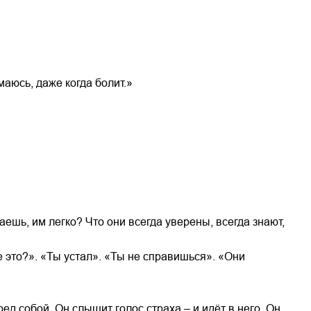
маюсь, даже когда болит.»
аешь, им легко? Что они всегда уверены, всегда знают,
ебе это?». «Ты устал». «Ты не справишься». «Они
ед собой. Он слышит голос страха – и идёт в него. Он