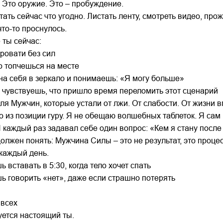
. Это оружие. Это – пробуждение.
тать сейчас что угодно. Листать ленту, смотреть видео, прож
что-то проснулось.
 ты сейчас:
ровати без сил
о топчешься на месте
на себя в зеркало и понимаешь: «Я могу больше»
 чувствуешь, что пришло время переломить этот сценарий
для Мужчин, которые устали от лжи. От слабости. От жизни 
о из позиции гуру. Я не обещаю волшебных таблеток. Я сам 
 каждый раз задавал себе один вопрос: «Кем я стану после
олжен понять: Мужчина Силы – это не результат, это проце
каждый день.
ь вставать в 5:30, когда тело хочет спать
шь говорить «нет», даже если страшно потерять
 всех
уется настоящий ты.