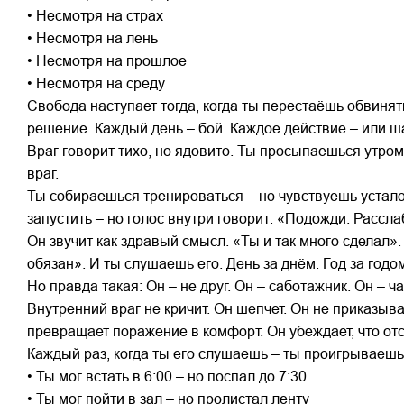
• Несмотря на страх
• Несмотря на лень
• Несмотря на прошлое
• Несмотря на среду
Свобода наступает тогда, когда ты перестаёшь обвинят
решение. Каждый день – бой. Каждое действие – или ша
Враг говорит тихо, но ядовито. Ты просыпаешься утром
враг.
Ты собираешься тренироваться – но чувствуешь усталост
запустить – но голос внутри говорит: «Подожди. Рассла
Он звучит как здравый смысл. «Ты и так много сделал»
обязан». И ты слушаешь его. День за днём. Год за годо
Но правда такая: Он – не друг. Он – саботажник. Он – ча
Внутренний враг не кричит. Он шепчет. Он не приказывае
превращает поражение в комфорт. Он убеждает, что от
Каждый раз, когда ты его слушаешь – ты проигрываешь
• Ты мог встать в 6:00 – но поспал до 7:30
• Ты мог пойти в зал – но пролистал ленту