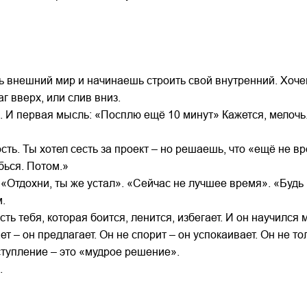
ь внешний мир и начинаешь строить свой внутренний. Хоче
г вверх, или слив вниз.
. И первая мысль: «Посплю ещё 10 минут» Кажется, мелочь. 
ь. Ты хотел сесть за проект – но решаешь, что «ещё не вр
бься. Потом.»
. «Отдохни, ты же устал». «Сейчас не лучшее время». «Буд
м.
сть тебя, которая боится, ленится, избегает. И он научился 
т – он предлагает. Он не спорит – он успокаивает. Он не тол
ступление – это «мудрое решение».
.