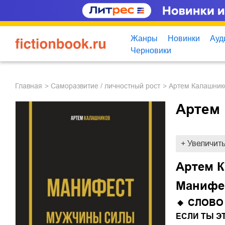
Жанры
Новинки
Ауд
Черновики
Главная
саморазвитие / личностный рост
Артем Калашник
Артем
+ Увеличит
Артем 
Манифе
🔸 СЛОВО
ЕСЛИ ТЫ Э