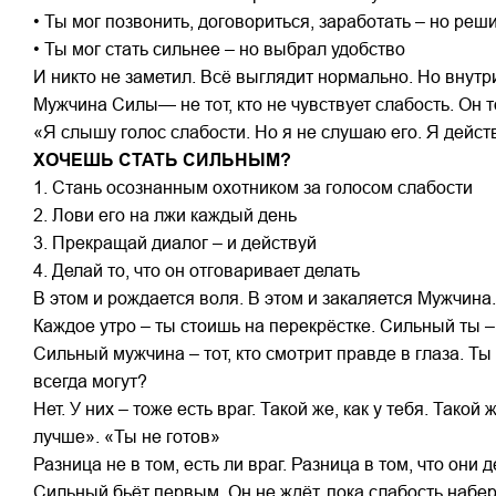
• Ты мог позвонить, договориться, заработать – но реш
• Ты мог стать сильнее – но выбрал удобство
И никто не заметил. Всё выглядит нормально. Но внутри
Мужчина Силы— не тот, кто не чувствует слабость. Он то
«Я слышу голос слабости. Но я не слушаю его. Я действ
ХОЧЕШЬ СТАТЬ СИЛЬНЫМ?
1. Стань осознанным охотником за голосом слабости
2. Лови его на лжи каждый день
3. Прекращай диалог – и действуй
4. Делай то, что он отговаривает делать
В этом и рождается воля. В этом и закаляется Мужчина.
Каждое утро – ты стоишь на перекрёстке. Сильный ты –
Сильный мужчина – тот, кто смотрит правде в глаза. Ты
всегда могут?
Нет. У них – тоже есть враг. Такой же, как у тебя. Тако
лучше». «Ты не готов»
Разница не в том, есть ли враг. Разница в том, что они д
Сильный бьёт первым. Он не ждёт, пока слабость набер