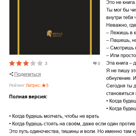
Это не книга
Ты мог бы чи
внутри тебя 
Неважно, где
– Лежишь в к
– Пашешь, н
– Смотришь 
– Или просто
Эта книга – 
3
0
Я не пишу эт
Поделиться
обнуление. И
Рейтинг
Литрес
:
5
Сегодня ты д
становиться 
Полная версия:
• Когда будеш
• Когда буде
• Когда будешь молчать, чтобы не врать
• Когда будешь стоять на своём, даже если один против
Это путь одиночества, тишины и воли. Но именно там к