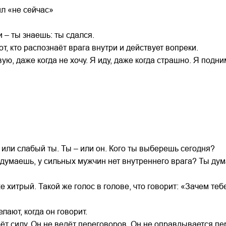
ил «не сейчас»
 – ты знаешь: ты сдался.
т, кто распознаёт врага внутри и действует вопреки.
ую, даже когда не хочу. Я иду, даже когда страшно. Я подни
 или слабый ты. Ты – или он. Кого ты выберешь сегодня?
 думаешь, у сильных мужчин нет внутреннего врага? Ты дум
й же хитрый. Такой же голос в голове, что говорит: «Зачем т
елают, когда он говорит.
ёт силу. Он не ведёт переговоров. Он не оправдывается пер