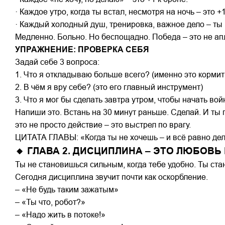
· Каждое утро, когда ты встал, несмотря на ночь – это +1
· Каждый холодный душ, тренировка, важное дело – ты
Медленно. Больно. Но беспощадно. Победа – это не апл
УПРАЖНЕНИЕ: ПРОВЕРКА СЕБЯ
Задай себе 3 вопроса:
1. Что я откладываю больше всего? (именно это кормит
2. В чём я вру себе? (это его главный инструмент)
3. Что я мог бы сделать завтра утром, чтобы начать вой
Напиши это. Встань на 30 минут раньше. Сделай. И ты 
это не просто действие – это выстрел по врагу.
ЦИТАТА ГЛАВЫ: «Когда ты не хочешь – и всё равно де
🔸 ГЛАВА 2. ДИСЦИПЛИНА – ЭТО ЛЮБОВЬ 
Ты не становишься сильным, когда тебе удобно. Ты ста
Сегодня дисциплина звучит почти как оскорбление.
– «Не будь таким зажатым»
– «Ты что, робот?»
– «Надо жить в потоке!»