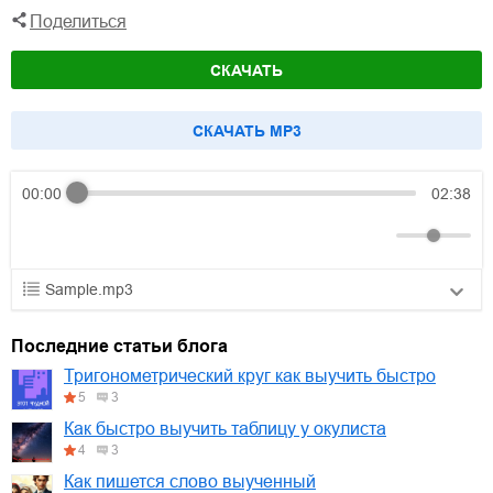
Поделиться
СКАЧАТЬ
CКАЧАТЬ MP3
00:00
02:38
Sample.mp3
01.mp3
30:10
Последние статьи блога
02.mp3
25:50
Тригонометрический круг как выучить быстро
5
3
03.mp3
20:00
Как быстро выучить таблицу у окулиста
4
3
Как пишется слово выученный