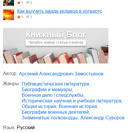
5
0
Как выучить авада кедавра в хогвартс
5
3
Книжный Блог
Читайте новые статьи о книгах
Автор:
Арсений Александрович Замостьянов
Жанры:
публицистическая литература
,
биографии и мемуары
,
военное дело / спецслужбы
,
историческая научная и учебная литература
,
общая история
,
военная история
,
биографии военных деятелей
,
знаменитые полководцы
,
Александр Суворов
Язык:
Русский