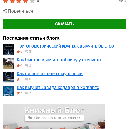
4
0
Поделиться
СКАЧАТЬ
Последние статьи блога
Тригонометрический круг как выучить быстро
5
3
Как быстро выучить таблицу у окулиста
4
3
Как пишется слово выученный
5
0
Как выучить авада кедавра в хогвартс
5
3
Книжный Блог
Читайте новые статьи о книгах