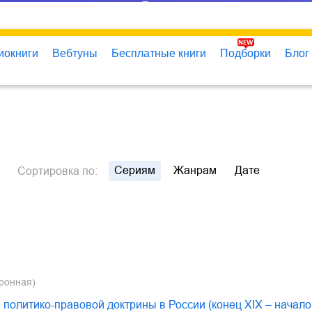
иокниги
Вебтуны
Бесплатные книги
Подборки
Блог
Сериям
Жанрам
Дате
Сортировка
по:
тронная)
олитико-правовой доктрины в России (конец ХIХ – начало 