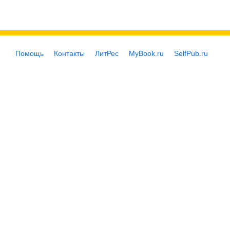
Помощь
Контакты
ЛитРес
MyBook.ru
SelfPub.ru