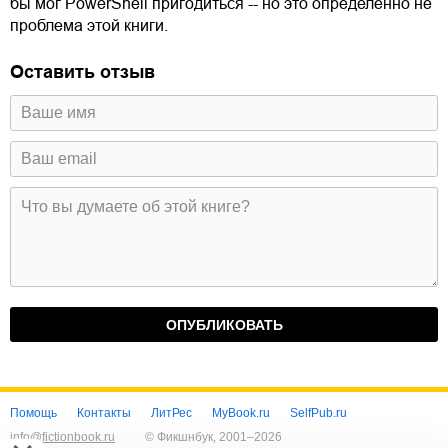
бы мог PowerShell пригодиться -- но это определённо не
проблема этой книги.
Оставить отзыв
Помощь
Контакты
ЛитРес
MyBook.ru
SelfPub.ru
info@fictionbook.ru
© Фикшнбук, 2001–
2026