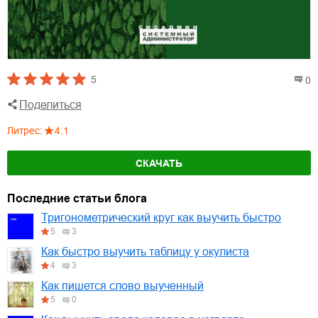
5
0
Поделиться
Литрес
:
4.1
СКАЧАТЬ
Последние статьи блога
Тригонометрический круг как выучить быстро
5
3
Как быстро выучить таблицу у окулиста
4
3
Как пишется слово выученный
5
0