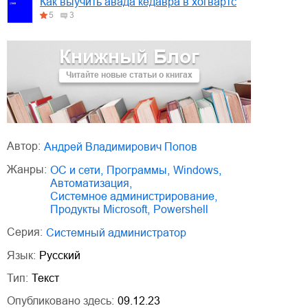
Как выучить авада кедавра в хогвартс
5
3
Книжный Блог
Читайте новые статьи о книгах
Автор:
Андрей Владимирович Попов
Жанры:
ОС и сети
,
программы
,
Windows
,
автоматизация
,
системное администрирование
,
продукты Microsoft
,
Powershell
Серия:
Системный администратор
Язык:
Русский
Тип:
Текст
Опубликовано здесь:
09.12.23