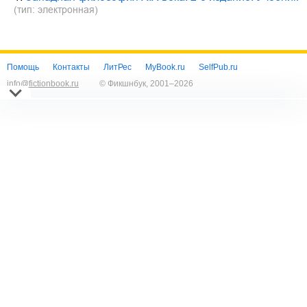
(тип: электронная)
Помощь
Контакты
ЛитРес
MyBook.ru
SelfPub.ru
info@fictionbook.ru
© Фикшнбук, 2001–
2026