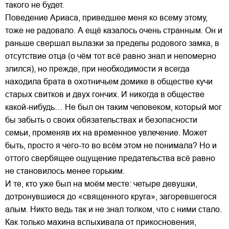
такого не будет.
Поведение Ариаса, приведшее меня ко всему этому,
тоже не радовало. А ещё казалось очень странным. Он и
раньше свершал вылазки за пределы родового замка, в
отсутствие отца (о чём тот всё равно знал и непомерно
злился), но прежде, при необходимости я всегда
находила брата в охотничьем домике в обществе кучи
старых свитков и двух гончих. И никогда в обществе
какой-нибудь… Не был он таким человеком, который мог
бы забыть о своих обязательствах и безопасности
семьи, променяв их на временное увлечение. Может
быть, просто я чего-то во всём этом не понимала? Но и
оттого свербящее ощущение предательства всё равно
не становилось менее горьким.
И те, кто уже был на моём месте: четыре девушки,
дотронувшиеся до «священного круга», загоревшегося
алым. Никто ведь так и не знал толком, что с ними стало.
Как только махина вспыхивала от прикосновения,