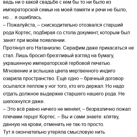
ведь ни о какой свадьбе с кем бы то ни было из
императорской семьи на моей памяти и речи не было,
но… я ошиблась.
– Пожалуйста, – снисходительно отозвался старший
рода Кортес, подбирая со стола документ, которым был
занят при моём появлении.
Протянул его Натаниэлю. Серафим даже прикасаться не
стал. Лишь бросил брезгливый взгляд на бумагу,
украшенную императорской гербовой печатью.
Мгновение и вспышка цвета мертвенного индиго
озарила пространство. Ещё одно – брачный договор
осыпался пеплом у ног того, кто его держал. Но надо
отдать должное выдержке старшего нашего рода. Не
шелохнулся даже.
– Это всё равно ничего не меняет, – безразлично пожал
плечами герцог Кортес. – Вы и сами знаете: клятву,
данную на крови, отменить не так-то просто.
Тут я окончательно утеряла смысловую нить