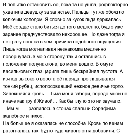
В попытке остановить её, пока та не ушла, рефлекторно
ухватила девушку за запястье. Пальцы тут же обожгло
колючим холодом. Я словно за кусок льда держалась.
Моё сердце стало биться до того медленно, будто уже
заранее предчувствовало нехорошее. Но даже тогда я
не сразу поняла в чём причина подобного ощущения.
Лишь когда молчаливая незнакомка медленно
повернулась в мою сторону, так и оставшись в
положении полунаклона, до меня дошло. В омуте
васильковых глаз царила лишь бескрайняя пустота. А
из-под высокого ворота её наряда проглядывался
тонкий рубец, исполосовавший нежное девичье горло.
Запёкшаяся кровь… Тьма меня забери, передо мной не
иначе как труп! Живой… Как бы глупо это ни звучало.
– Мм-м… – разлилось в стенах спальни Серафима
жалобное и тихое.
На большее я оказалась не способна. Кровь по венам
разогналась так, будто туда живого огня добавили. С