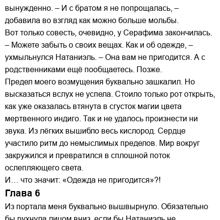
вынужденно. – И с братом я не попрощалась, –
добавила во взгляд как можно больше мольбы.
Вот только совесть, очевидно, у Серафима закончилась.
– Можете забыть о своих вещах. Как и об одежде, –
ухмыльнулся Натаниэль. – Она вам не пригодится. А с
родственниками ещё пообщаетесь. Позже.
Предел моего возмущения буквально зашкалил. Но
высказаться вслух не успела. Стоило только рот открыть,
как уже оказалась втянута в сгусток магии цвета
мертвенного индиго. Так и не удалось произнести ни
звука. Из лёгких вышибло весь кислород. Сердце
участило ритм до немыслимых пределов. Мир вокруг
закружился и превратился в сплошной поток
ослепляющего света.
И… что значит: «Одежда не пригодится»?!
Глава 6
Из портала меня буквально вышвырнуло. Обязательно
бы рухнула лицом вниз, если бы Натаниэль не