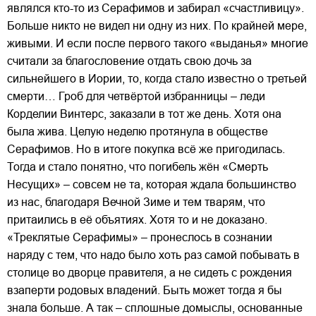
являлся кто-то из Серафимов и забирал «счастливицу».
Больше никто не видел ни одну из них. По крайней мере,
живыми. И если после первого такого «выданья» многие
считали за благословение отдать свою дочь за
сильнейшего в Иории, то, когда стало известно о третьей
смерти… Гроб для четвёртой избранницы – леди
Корделии Винтерс, заказали в тот же день. Хотя она
была жива. Целую неделю протянула в обществе
Серафимов. Но в итоге покупка всё же пригодилась.
Тогда и стало понятно, что погибель жён «Смерть
Несущих» – совсем не та, которая ждала большинство
из нас, благодаря Вечной Зиме и тем тварям, что
притаились в её объятиях. Хотя то и не доказано.
«Треклятые Серафимы» – пронеслось в сознании
наряду с тем, что надо было хоть раз самой побывать в
столице во дворце правителя, а не сидеть с рождения
взаперти родовых владений. Быть может тогда я бы
знала больше. А так – сплошные домыслы, основанные