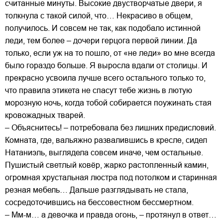
считанные минуты. Высокие двустворчатые двери, я
толкнула с такой силой, что… Некрасиво в общем,
получилось. И совсем не так, как подобало истинной
леди, тем более – дочери герцога первой линии. Да
только, если уж на то пошло, от «не леди» во мне всегда
было гораздо больше. Я выросла вдали от столицы. И
прекрасно усвоила лучше всего остального только то,
что правила этикета не спасут тебе жизнь в лютую
морозную ночь, когда тобой собирается поужинать стая
кровожадных тварей.
– Объяснитесь! – потребовала без лишних предисловий.
Комната, где, вальяжно развалившись в кресле, сидел
Натаниэль, выглядела совсем иначе, чем остальные.
Пушистый светлый ковёр, жарко растопленный камин,
огромная хрустальная люстра под потолком и старинная
резная мебель… Дальше разглядывать не стала,
сосредоточившись на бессовестном бессмертном.
– Мм-м… а девочка и правда огонь, – протянул в ответ…