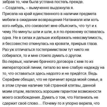
забрав то, чем была устлана постель прежде.
– Создатель, – вымученно выдохнула я.
Присела на край единственного в наличии предмета
мебели в ожидании возвращения Натаниэля или хоть
кого-нибудь, кто соизволит мне объяснить, что тут и к
чему. Но минуты шли и шли, а я по-прежнему оставалась
одна. Не в силах и дальше изображать невозмутимость,
я бессовестно откинулась на кровати, прикрыв глаза.
Раз уж отличаться гостеприимством тут никто не
собирался, то и мне стоило думать о другом.
Во-первых, наличие брачного договора с кем-то из
императорской линии, питало во мне слабую надежду на
то, что оставаться здесь надолго и не придётся. Ведь
Серафим обещал, что не причинит вреда моей семье, а
в этом случае наличие той странной клятвы, данной
моим отцом, являлось хорошим гарантом возможности
моего освобождения. Думать о том, что Натаниэль не
сдержит своё слово… Почему-то я упорно верила, что