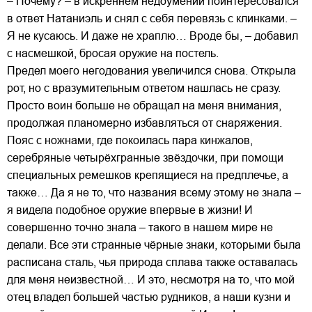
– Почему? – в искреннем недоумении поинтересовался
в ответ Натаниэль и снял с себя перевязь с клинками. –
Я не кусаюсь. И даже не храплю… Вроде бы, – добавил
с насмешкой, бросая оружие на постель.
Предел моего негодования увеличился снова. Открыла
рот, но с вразумительным ответом нашлась не сразу.
Просто воин больше не обращал на меня внимания,
продолжая планомерно избавляться от снаряжения.
Пояс с ножнами, где покоилась пара кинжалов,
серебряные четырёхгранные звёздочки, при помощи
специальных ремешков крепящиеся на предплечье, а
также… Да я не то, что названия всему этому не знала –
я видела подобное оружие впервые в жизни! И
совершенно точно знала – такого в нашем мире не
делали. Все эти странные чёрные знаки, которыми была
расписана сталь, чья природа сплава также оставалась
для меня неизвестной… И это, несмотря на то, что мой
отец владел большей частью рудников, а наши кузни и