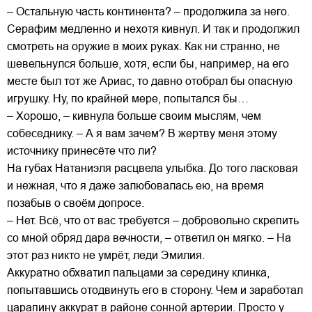
– Остальную часть континента? – продолжила за него.
Серафим медленно и нехотя кивнул. И так и продолжил
смотреть на оружие в моих руках. Как ни странно, не
шевельнулся больше, хотя, если бы, например, на его
месте был тот же Ариас, то давно отобрал бы опасную
игрушку. Ну, по крайней мере, попытался бы…
– Хорошо, – кивнула больше своим мыслям, чем
собеседнику. – А я вам зачем? В жертву меня этому
источнику принесёте что ли?
На губах Натаниэля расцвела улыбка. До того ласковая
и нежная, что я даже залюбовалась ею, на время
позабыв о своём допросе.
– Нет. Всё, что от вас требуется – добровольно скрепить
со мной обряд дара вечности, – ответил он мягко. – На
этот раз никто не умрёт, леди Эмилия.
Аккуратно обхватил пальцами за середину клинка,
попытавшись отодвинуть его в сторону. Чем и заработал
царапину аккурат в районе сонной артерии. Просто у