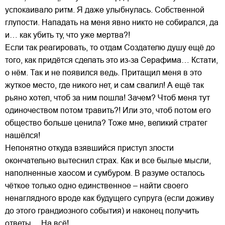
успокаивало ритм. Я даже улыбнулась. Собственной
глупости. Нападать на меня явно никто не собирался, да
и… как убить ту, что уже мертва?!
Если так реагировать, то отдам Создателю душу ещё до
того, как придётся сделать это из-за Серафима… Кстати,
о нём. Так и не появился ведь. Притащил меня в это
жуткое место, где никого нет, и сам свалил! А ещё так
рьяно хотел, чтоб за ним пошла! Зачем? Чтоб меня тут
одиночеством потом травить?! Или это, чтоб потом его
общество больше ценила? Тоже мне, великий стратег
нашёлся!
Непонятно откуда взявшийся приступ злости
окончательно вытеснил страх. Как и все былые мысли,
наполненные хаосом и сумбуром. В разуме осталось
чёткое только одно единственное – найти своего
ненаглядного вроде как будущего супруга (если доживу
до этого грандиозного события) и наконец получить
ответы… На всё!