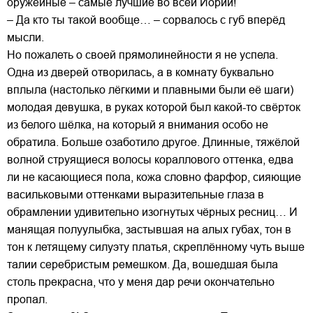
оружейные – самые лучшие во всей Иории!
– Да кто ты такой вообще… – сорвалось с губ вперёд
мысли.
Но пожалеть о своей прямолинейности я не успела.
Одна из дверей отворилась, а в комнату буквально
вплыла (настолько лёгкими и плавными были её шаги)
молодая девушка, в руках которой был какой-то свёрток
из белого шёлка, на который я внимания особо не
обратила. Больше озаботило другое. Длинные, тяжёлой
волной струящиеся волосы кораллового оттенка, едва
ли не касающиеся пола, кожа словно фарфор, сияющие
васильковыми оттенками выразительные глаза в
обрамлении удивительно изогнутых чёрных ресниц… И
манящая полуулыбка, застывшая на алых губах, тон в
тон к летящему силуэту платья, скреплённому чуть выше
талии серебристым ремешком. Да, вошедшая была
столь прекрасна, что у меня дар речи окончательно
пропал.