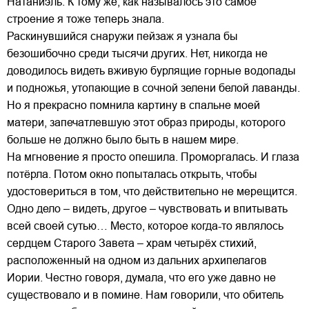
Натаниэль. К тому же, как называлось это самое
строение я тоже теперь знала.
Раскинувшийся снаружи пейзаж я узнала бы
безошибочно среди тысячи других. Нет, никогда не
доводилось видеть вживую бурлящие горные водопады
и подножья, утопающие в сочной зелени белой лаванды.
Но я прекрасно помнила картину в спальне моей
матери, запечатлевшую этот образ природы, которого
больше не должно было быть в нашем мире.
На мгновение я просто опешила. Проморгалась. И глаза
потёрла. Потом окно попыталась открыть, чтобы
удостовериться в том, что действительно не мерещится.
Одно дело – видеть, другое – чувствовать и впитывать
всей своей сутью… Место, которое когда-то являлось
сердцем Старого Завета – храм четырёх стихий,
расположенный на одном из дальних архипелагов
Иории. Честно говоря, думала, что его уже давно не
существовало и в помине. Нам говорили, что обитель