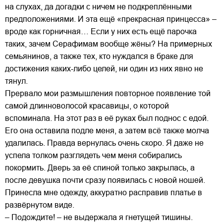
на слухах, да догадки с ничем не подкреплёнными
предположениями. И эта ещё «прекрасная принцесса» –
вроде как горничная… Если у них есть ещё парочка
таких, зачем Серафимам вообще жёны? На примерных
семьянинов, а также тех, кто нуждался в браке для
достижения каких-либо целей, ни один из них явно не
тянул.
Прервало мои размышления повторное появление той
самой длинноволосой красавицы, о которой
вспоминала. На этот раз в её руках был поднос с едой.
Его она оставила подле меня, а затем всё также молча
удалилась. Правда вернулась очень скоро. Я даже не
успела толком разглядеть чем меня собирались
покормить. Дверь за её спиной только закрылась, а
после девушка почти сразу появилась с новой ношей.
Принесла мне одежду, аккуратно расправив платье в
развёрнутом виде.
– Подождите! – не выдержала я гнетущей тишины.