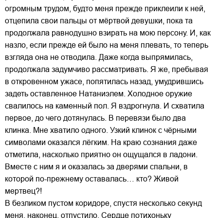
огромным трудом, будто меня прежде приклеили к ней,
отцепила свои пальцы от мёртвой девушки, пока та
продолжала равнодушно взирать на мою персону. И, как
назло, если прежде ей было на меня плевать, то теперь
взгляда она не отводила. Даже когда выпрямилась,
продолжала задумчиво рассматривать. Я же, пребывая
в откровенном ужасе, попятилась назад, умудрившись
задеть оставленное Натаниэлем. Холодное оружие
свалилось на каменный пол. Я вздрогнула. И схватила
первое, до чего дотянулась. В перевязи было два
клинка. Мне хватило одного. Узкий клинок с чёрными
символами оказался лёгким. На краю сознания даже
отметила, насколько приятно он ощущался в ладони.
Вместе с ним я и оказалась за дверями спальни, в
которой по-прежнему оставалась… кто? Живой
мертвец?!
В безликом пустом коридоре, спустя несколько секунд
меня, наконец, отпустило. Сердце потихоньку