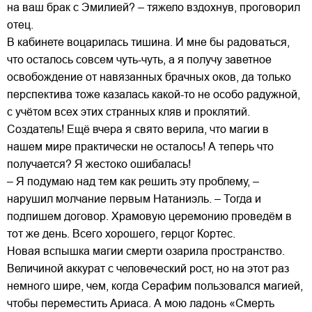
на ваш брак с Эмилией? – тяжело вздохнув, проговорил
отец.
В кабинете воцарилась тишина. И мне бы радоваться,
что осталось совсем чуть-чуть, а я получу заветное
освобождение от навязанных брачных оков, да только
перспектива тоже казалась какой-то не особо радужной,
с учётом всех этих странных кляв и проклятий.
Создатель! Ещё вчера я свято верила, что магии в
нашем мире практически не осталось! А теперь что
получается? Я жестоко ошибалась!
– Я подумаю над тем как решить эту проблему, –
нарушил молчание первым Натаниэль. – Тогда и
подпишем договор. Храмовую церемонию проведём в
тот же день. Всего хорошего, герцог Кортес.
Новая вспышка магии смерти озарила пространство.
Величиной аккурат с человеческий рост, но на этот раз
немного шире, чем, когда Серафим пользовался магией,
чтобы переместить Ариаса. А мою ладонь «Смерть