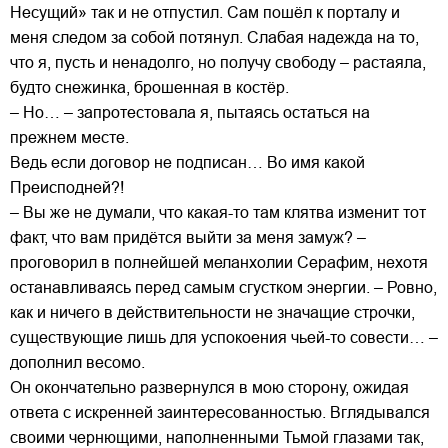
Несущий» так и не отпустил. Сам пошёл к порталу и
меня следом за собой потянул. Слабая надежда на то,
что я, пусть и ненадолго, но получу свободу – растаяла,
будто снежинка, брошенная в костёр.
– Но… – запротестовала я, пытаясь остаться на
прежнем месте.
Ведь если договор не подписан… Во имя какой
Преисподней?!
– Вы же не думали, что какая-то там клятва изменит тот
факт, что вам придётся выйти за меня замуж? –
проговорил в полнейшей меланхолии Серафим, нехотя
останавливаясь перед самым сгустком энергии. – Ровно,
как и ничего в действительности не значащие строчки,
существующие лишь для успокоения чьей-то совести… –
дополнил весомо.
Он окончательно развернулся в мою сторону, ожидая
ответа с искренней заинтересованностью. Вглядывался
своими чернющими, наполненными Тьмой глазами так,