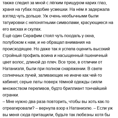
также следил за мной с лёгким прищуром карих глаз,
храня на губах подобие усмешки. На нём я задержала
взгляд чуть дольше. Уж очень необычными были
татуировки с непонятными символами, красующиеся на
его висках и скулах.
Ещё один Серафим стоял чуть поодаль у окна,
полубоком к нам, и не обращал внимания на
происходящее. Но даже так я успела оценить высокий
стройный профиль воина и насыщенный пшеничный
цвет волос, длиной до плеч. Все трое, в отличии от
Натаниэля, были при полном снаряжении. В свете
солнечных лучей, заливающих не иначе как чей-то
кабинет, серые латы поверх тёмной одежды сияли
множеством переливов, будто бриллиант тончайшей
огранки.
– Мне нужно два раза повторить, чтобы вы хоть как-то
отреагировали? – вернула взор к Натаниэлю. – Если уж
вы меня сюда притащили, будьте так любезны хотя бы