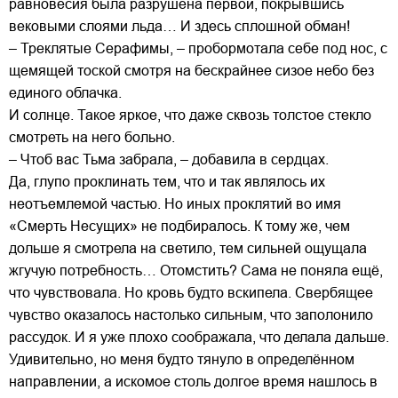
равновесия была разрушена первой, покрывшись
вековыми слоями льда… И здесь сплошной обман!
– Треклятые Серафимы, – пробормотала себе под нос, с
щемящей тоской смотря на бескрайнее сизое небо без
единого облачка.
И солнце. Такое яркое, что даже сквозь толстое стекло
смотреть на него больно.
– Чтоб вас Тьма забрала, – добавила в сердцах.
Да, глупо проклинать тем, что и так являлось их
неотъемлемой частью. Но иных проклятий во имя
«Смерть Несущих» не подбиралось. К тому же, чем
дольше я смотрела на светило, тем сильней ощущала
жгучую потребность… Отомстить? Сама не поняла ещё,
что чувствовала. Но кровь будто вскипела. Свербящее
чувство оказалось настолько сильным, что заполонило
рассудок. И я уже плохо соображала, что делала дальше.
Удивительно, но меня будто тянуло в определённом
направлении, а искомое столь долгое время нашлось в