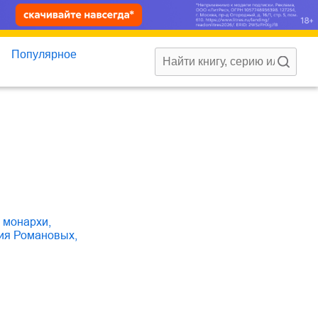
Популярное
е монархи
,
тия Романовых
,