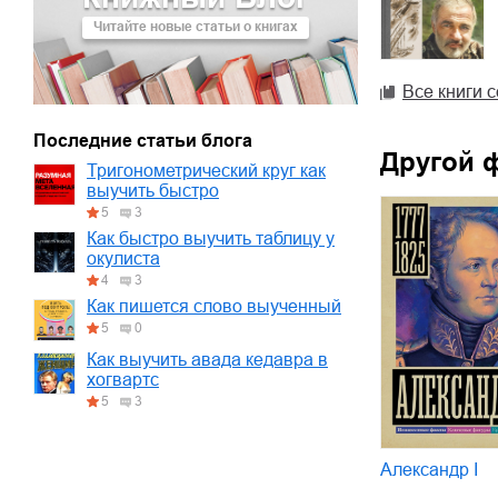
Читайте новые статьи о книгах
02.mp3
25:50
03.mp3
20:00
Все книги 
Последние статьи блога
Другой 
Тригонометрический круг как
выучить быстро
5
3
Как быстро выучить таблицу у
окулиста
4
3
Как пишется слово выученный
5
0
Как выучить авада кедавра в
хогвартс
5
3
Александр I