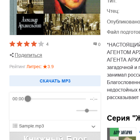
Тип:
Чтец:
Опубликовано
Файл подгото
4
0
*НАСТОЯЩИЙ
АГЕНТОМ АР
Поделиться
АГЕНТА АРХА
Рейтинг
Литрес
:
3.9
загадочной и 
занимал росс
CКАЧАТЬ MP3
Благословенны
недостойных м
рассказывает 
00:00
--:--
Серия "
Sample.mp3
Книжный Блог
01.mp3
30:10