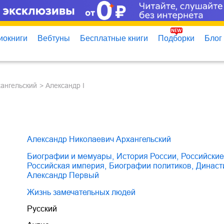
иокниги
Вебтуны
Бесплатные книги
Подборки
Блог
хангельский
Александр I
Александр Николаевич Архангельский
биографии и мемуары
,
история России
,
российски
Российская империя
,
биографии политиков
,
динас
Александр Первый
Жизнь замечательных людей
Русский