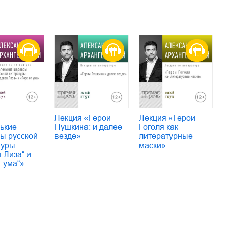
Лекция «Герои
Лекция «Герои
ькие
Пушкина: и далее
Гоголя как
ы русской
везде»
литературные
туры:
маски»
 Лиза“ и
т ума“»