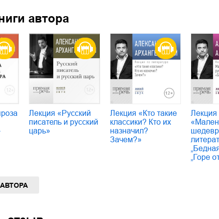
ниги автора
проза
Лекция «Русский
Лекция «Кто такие
Лекция
писатель и русский
классики? Кто их
«Мален
»
царь»
назначил?
шедевр
Зачем?»
литера
„Бедная
„Горе о
 АВТОРА