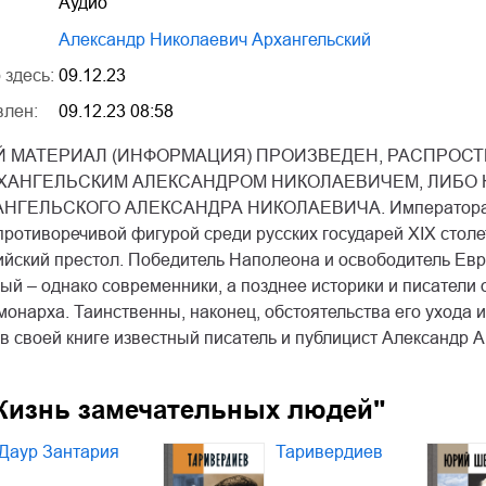
Аудио
Александр Николаевич Архангельский
 здесь:
09.12.23
влен:
09.12.23 08:58
 МАТЕРИАЛ (ИНФОРМАЦИЯ) ПРОИЗВЕДЕН, РАСПРОСТ
ХАНГЕЛЬСКИМ АЛЕКСАНДРОМ НИКОЛАЕВИЧЕМ, ЛИБО
НГЕЛЬСКОГО АЛЕКСАНДРА НИКОЛАЕВИЧА. Императора Але
противоречивой фигурой среди русских государей XIX столе
ийский престол. Победитель Наполеона и освободитель Евр
й – однако современники, а позднее историки и писатели о
онарха. Таинственны, наконец, обстоятельства его ухода 
в своей книге известный писатель и публицист Александр А
Жизнь замечательных людей"
Даур Зантария
Таривердиев