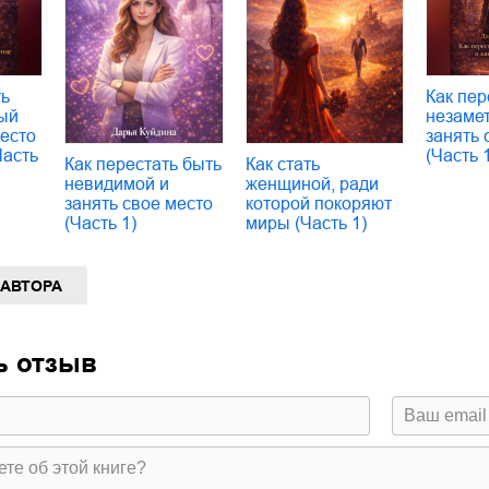
ть
Как пер
ый
незаме
место
занять 
Часть
(Часть 
Как перестать быть
Как стать
невидимой и
женщиной, ради
занять свое место
которой покоряют
(Часть 1)
миры (Часть 1)
 АВТОРА
ь отзыв