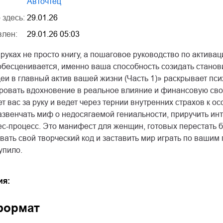
Авточтец
 здесь:
29.01.26
влен:
29.01.26 05:03
руках не просто книгу, а пошаговое руководство по активац
бесценивается, именно ваша способность созидать станови
еи в главный актив вашей жизни (Часть 1)» раскрывает пс
ировать вдохновение в реальное влияние и финансовую сво
т вас за руку и ведет через тернии внутренних страхов к о
развенчать миф о недосягаемой гениальности, приручить ин
-процесс. Это манифест для женщин, готовых перестать бы
ать свой творческий код и заставить мир играть по вашим
упило.
ия:
формат