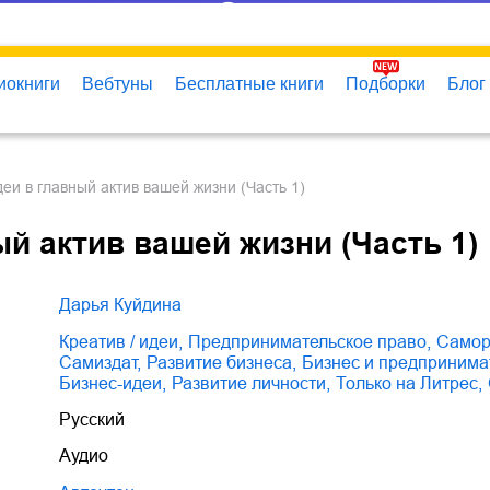
иокниги
Вебтуны
Бесплатные книги
Подборки
Блог
деи в главный актив вашей жизни (Часть 1)
ый актив вашей жизни (Часть 1)
Дарья Куйдина
креатив / идеи
,
предпринимательское право
,
само
Самиздат
,
развитие бизнеса
,
бизнес и предпринима
бизнес-идеи
,
развитие личности
,
только на Литрес
,
Русский
Аудио