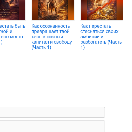
естать быть
Как осознанность
Как перестать
тной и
превращает твой
стесняться своих
свое место
хаос в личный
амбиций и
1)
капитал и свободу
разбогатеть (Часть
(Часть 1)
1)