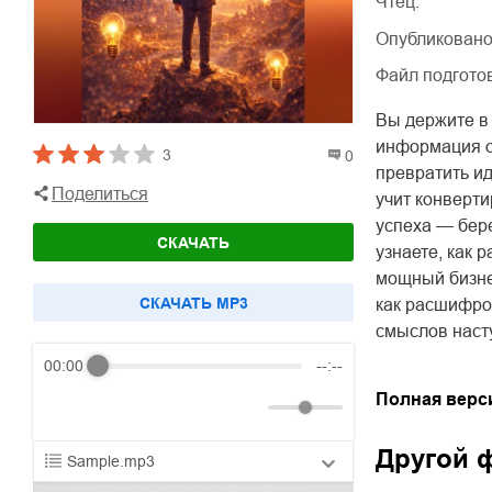
Чтец:
Опубликовано
Файл подгото
Вы держите в 
информация о
3
0
превратить ид
Поделиться
учит конверт
успеха — бере
СКАЧАТЬ
узнаете, как 
мощный бизнес
CКАЧАТЬ MP3
как расшифров
смыслов наст
00:00
--:--
Полная верс
Другой 
Sample.mp3