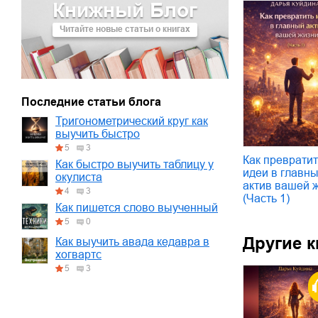
Книжный Блог
01.mp3
30:10
Читайте новые статьи о книгах
02.mp3
25:50
03.mp3
20:00
Последние статьи блога
Тригонометрический круг как
выучить быстро
5
3
Как превратит
Как быстро выучить таблицу у
идеи в главн
окулиста
актив вашей 
4
3
(Часть 1)
Как пишется слово выученный
5
0
Другие к
Как выучить авада кедавра в
хогвартс
5
3