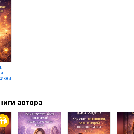
ь
ый
жизни
ниги автора