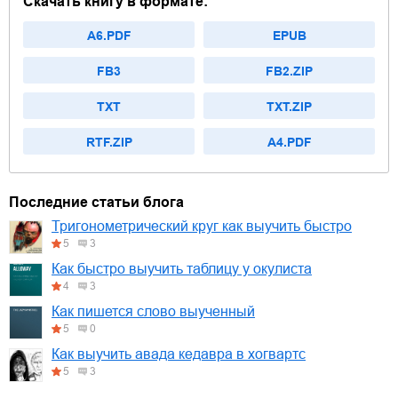
Скачать книгу в формате:
A6.PDF
EPUB
FB3
FB2.ZIP
TXT
TXT.ZIP
RTF.ZIP
A4.PDF
Последние статьи блога
Тригонометрический круг как выучить быстро
5
3
Как быстро выучить таблицу у окулиста
4
3
Как пишется слово выученный
5
0
Как выучить авада кедавра в хогвартс
5
3