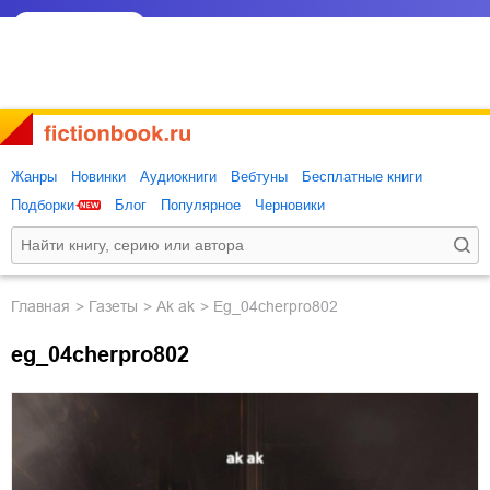
Жанры
Новинки
Аудиокниги
Вебтуны
Бесплатные книги
Подборки
Блог
Популярное
Черновики
Главная
газеты
ak ak
eg_04cherpro802
eg_04cherpro802