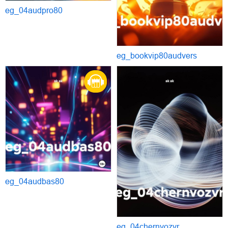
eg_04audpro80
eg_bookvip80audvers
eg_04audbas80
eg_04chernvozvr