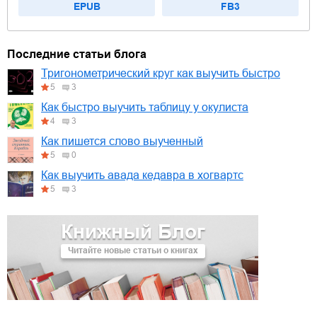
EPUB
FB3
Последние статьи блога
Тригонометрический круг как выучить быстро
5
3
Как быстро выучить таблицу у окулиста
4
3
Как пишется слово выученный
5
0
Как выучить авада кедавра в хогвартс
5
3
Книжный Блог
Читайте новые статьи о книгах