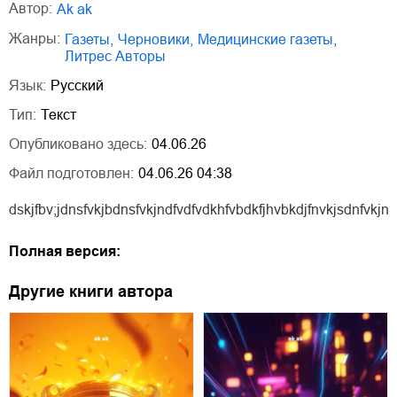
Автор:
ak ak
Жанры:
газеты
,
черновики
,
медицинские газеты
,
Литрес Авторы
Язык:
Русский
Тип:
Текст
Опубликовано здесь:
04.06.26
Файл подготовлен:
04.06.26 04:38
dskjfbv;jdnsfvkjbdnsfvkjndfvdfvdkhfvbdkfjhvbkdjfnvkjsdnfvkjnd
Полная версия:
Другие книги автора