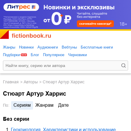
Жанры
Новинки
Аудиокниги
Вебтуны
Бесплатные книги
Подборки
Блог
Популярное
Черновики
Главная
Авторы
Стюарт Артур Харрис
Стюарт Артур Харрис
Сериям
Жанрам
Дате
По:
Без серии
1.
Геокриология. Характеристики и использование