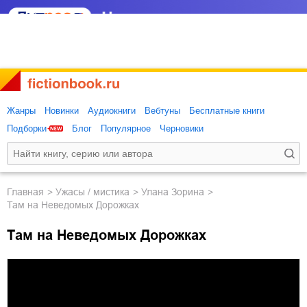
Жанры
Новинки
Аудиокниги
Вебтуны
Бесплатные книги
Подборки
Блог
Популярное
Черновики
Главная
ужасы / мистика
Улана Зорина
Там на Неведомых Дорожках
Там на Неведомых Дорожках