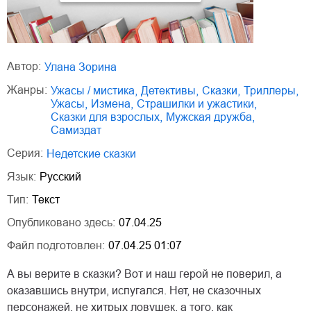
Автор:
Улана Зорина
Жанры:
ужасы / мистика
,
детективы
,
сказки
,
триллеры
,
ужасы
,
измена
,
страшилки и ужастики
,
сказки для взрослых
,
мужская дружба
,
Самиздат
Серия:
Недетские сказки
Язык:
Русский
Тип:
Текст
Опубликовано здесь:
07.04.25
Файл подготовлен:
07.04.25 01:07
А вы верите в сказки? Вот и наш герой не поверил, а
оказавшись внутри, испугался. Нет, не сказочных
персонажей, не хитрых ловушек, а того, как