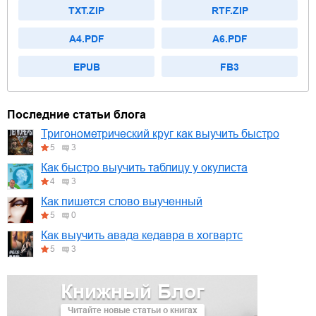
TXT.ZIP
RTF.ZIP
A4.PDF
A6.PDF
EPUB
FB3
Последние статьи блога
Тригонометрический круг как выучить быстро
5
3
Как быстро выучить таблицу у окулиста
4
3
Как пишется слово выученный
5
0
Как выучить авада кедавра в хогвартс
5
3
Книжный Блог
Читайте новые статьи о книгах