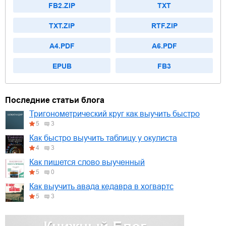
FB2.ZIP
TXT
TXT.ZIP
RTF.ZIP
A4.PDF
A6.PDF
EPUB
FB3
Последние статьи блога
Тригонометрический круг как выучить быстро
5
3
Как быстро выучить таблицу у окулиста
4
3
Как пишется слово выученный
5
0
Как выучить авада кедавра в хогвартс
5
3