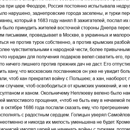
ра при царе Феодоре, Россия постоянно испытывала недру
было нарушено, заднепровские города заселены, и турки пе
анец, который в 1683 году нанял 8 зажигателей, послал их
 было принудить жителей восточной стороны Днепра пересе
 письмами, проведывает в Москве, в украинных и малорос
ься не против турок собственно, а против крымских разбо
 более чувствительными к народной чести, более привычны
что нурадин для получения подарков велел схватить его, пр
о ничего лишнего против прежних дач не даст. Его отпустил
вить хану, что московских посланников он уже не увидит б
али, чтоб хан прекратил войну с Польшею; а хан, наоборот,
м случаем, чтоб освободиться от крымских унижений, и не 
 султаном и ханом. Окольничему Неплюеву велено было нак
рей милостивого прощения, «чтоб не быть ему в нечаемой п
в октябре 1686 года послали сказать ему, что прегрешение
исполнять с радостным сердцем. Голицын уверял Самойлови
 неотменно и никогда их милость уменьшена не будет. Кро
ионисий умолял царей не начинать войны с турками, потому