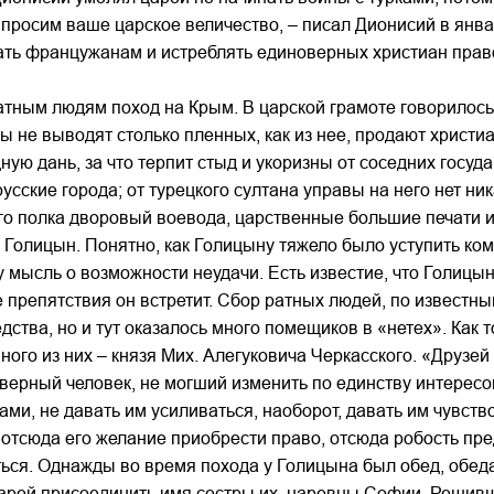
 просим ваше царское величество, – писал Дионисий в янва
ать францужанам и истреблять единоверных христиан правос
атным людям поход на Крым. В царской грамоте говорилось
ы не выводят столько пленных, как из нее, продают христиа
ую дань, за что терпит стыд и укоризны от соседних госуда
русские города; от турецкого султана управы на него нет ник
го полка дворовый воевода, царственные большие печати и
. Голицын. Понятно, как Голицыну тяжело было уступить ко
у мысль о возможности неудачи. Есть известие, что Голицы
е препятствия он встретит. Сбор ратных людей, по известн
ва, но и тут оказалось много помещиков в «нетех». Как то
ного из них – князя Мих. Алегуковича Черкасского. «Друзей
 верный человек, не могший изменить по единству интерес
ами, не давать им усиливаться, наоборот, давать им чувство
отсюда его желание приобрести право, отсюда робость пр
ься. Однажды во время похода у Голицына был обед, обеда
царей присоединить имя сестры их, царевны Софии. Решивш