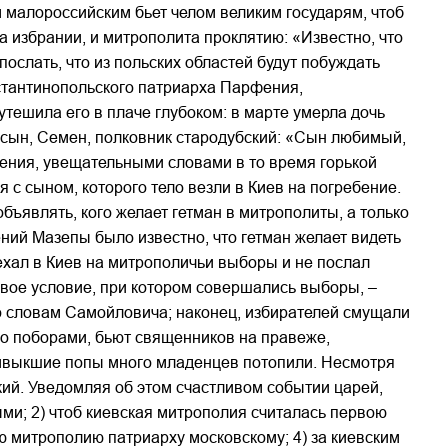
м малороссийским бьет челом великим государям, чтоб
а избрании, и митрополита проклятию: «Известно, что
ослать, что из польских областей будут побуждать
нстантинопольского патриарха Парфения,
утешила его в плаче глубоком: в марте умерла дочь
й сын, Семен, полковник стародубский: «Сын любимый,
дения, увещательными словами в то время горькой
 с сыном, которого тело везли в Киев на погребение.
бъявлять, кого желает гетман в митрополиты, а только
ений Мазепы было известно, что гетман желает видеть
ехал в Киев на митрополичьи выборы и не послал
овое условие, при котором совершались выборы, –
 по словам Самойловича; наконец, избирателей смущали
во поборами, бьют священников на правеже,
привыкшие попы много младенцев потопили. Несмотря
кий. Уведомляя об этом счастливом событии царей,
ыми; 2) чтоб киевская митрополия считалась первою
ю митрополию патриарху московскому; 4) за киевским