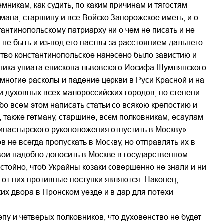
мникам, как судить, по каким причинам и тягостям
тмана, старшину и все Войско Запорожское иметь, и о
стантинопольскому патриарху ни о чем не писать и не
 не быть и из-под его паствы за расстоянием дальнего
ство константинопольское нанесено было завистию и
пника униата епископа львовского Иосифа Шумлянского
 многие расколы и падение церкви в Руси Красной и на
ти духовных всех малороссийских городов; по степени
о всем этом написать статьи со всякою крепостию и
 также гетману, старшине, всем полковникам, есаулам
хипастырского рукоположения отпустить в Москву».
в не всегда пропускать в Москву, но отправлять их в
вои надобно доносить в Москве в государственном
истойно, чтоб Украйны козаки совершенно не знали и ни
е от них противные поступки являются. Наконец,
их двора в Пронском уезде и в дар для потехи
пу и четверых полковников, что духовенство не будет