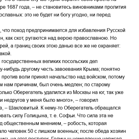
ре 1687 года, – не становитесь виновниками пролития
лавных: это не будет ни богу угодно, ни перед
, что поход предпринимается для избавления Русской
н, как скот, ругаются над верою православною. Но
рей, а границ своих этою данью все же не охраняет:
акой.
 государственных великих посольских дел
му-нибудь другому честь завоевания Крыма; понятно
н против воли принял начальство над войском, потому
ым нам причинам, был очень медлен; по старому
лько Оберегатель удалился из Москвы на юг, так уже
 и недругов у меня было много», – говорил
ов, – Шакловитый. К нему-то Оберегатель обращался
вать силу Голицына, т. е. Софьи. Что сила эта не
ед общественным мнением, – робость, которая
ло человек 50 с лишком военных; после обеда хозяин
ись на этот поступок, Голицын немедленно написал