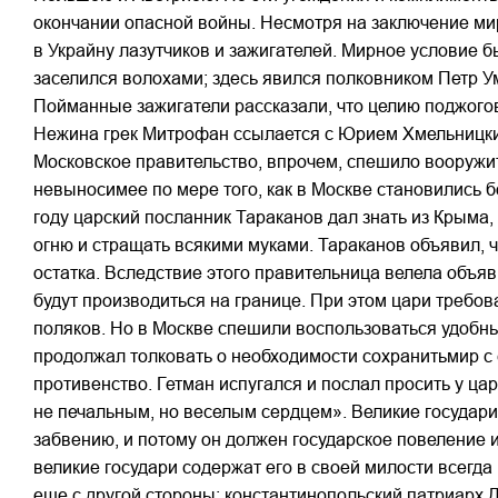
окончании опасной войны. Несмотря на заключение ми
в Украйну лазутчиков и зажигателей. Мирное условие 
заселился волохами; здесь явился полковником Петр Ум
Пойманные зажигатели рассказали, что целию поджогов
Нежина грек Митрофан ссылается с Юрием Хмельницким
Московское правительство, впрочем, спешило вооружит
невыносимее по мере того, как в Москве становились
году царский посланник Тараканов дал знать из Крыма, 
огню и стращать всякими муками. Тараканов объявил, чт
остатка. Вследствие этого правительница велела объя
будут производиться на границе. При этом цари требов
поляков. Но в Москве спешили воспользоваться удобны
продолжал толковать о необходимости сохранитьмир с
противенство. Гетман испугался и послал просить у ца
не печальным, но веселым сердцем». Великие государи 
забвению, и потому он должен государское повеление 
великие государи содержат его в своей милости всегда
еще с другой стороны; константинопольский патриарх Д