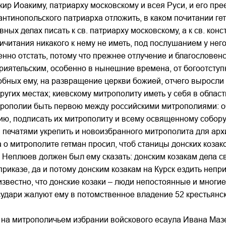
ир Иоакиму, патриарху московскому и всея Руси, и его прее
антинопольского патриарха отложить, в каком почитании ге
вных делах писать к св. патриарху московскому, а к св. кон
ичитания никакого к нему не иметь, под послушанием у него
нно отстать, потому что прежнее отлучение и благословен
риятельским, особенно в нынешние времена, от богоотсту
обных ему, на развращение церкви божией, отчего выросли
ругих местах; киевскому митрополиту иметь у себя в облас
трополии быть первою между российскими митрополиями: об
ю, подписать их митрополиту и всему освященному собору,
и печатями укрепить и новоизбранного митрополита для ар
 о митрополите гетман просил, чтоб станицы донских козако
о Неплюев должен был ему сказать: донским козакам дела с
риказе, да и потому донским козакам на Курск ездить непр
 известно, что донские козаки – люди непостоянные и многи
судари жалуют ему в потомственное владение 52 крестьянск
ь на митрополичьем избрании войскового есаула Ивана Мазе