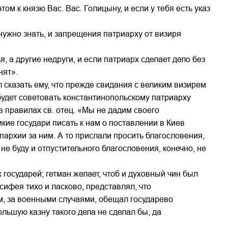
том к князю Вас. Вас. Голицыну, и если у тебя есть указ
 нужно знать, и запрещения патриарху от визиря
я, а другие недруги, и если патриарх сделает дело без
нят».
 сказать ему, что прежде свидания с великим визирем
 будет советовать константинопольскому патриарху
в правилах св. отец. «Мы не дадим своего
кие государи писать к нам о поставлении в Киев
епархии за ним. А то прислали просить благословения,
не буду и отпустительного благословения, конечно, не
государей; гетман желает, чтоб и духовный чин был
сифея тихо и ласково, представлял, что
м, за военными случаями, обещал государево
ольшую казну такого дела не сделал бы, да