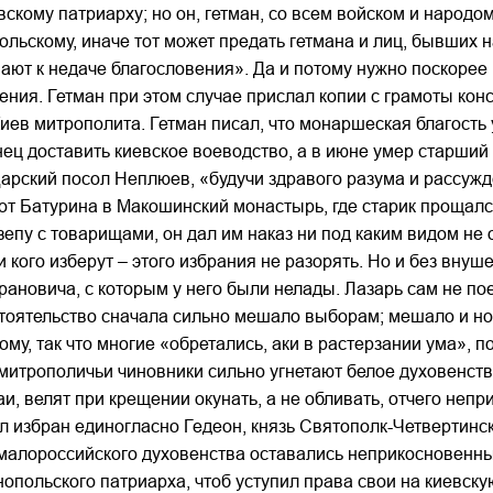
кому патриарху; но он, гетман, со всем войском и народо
ольскому, иначе тот может предать гетмана и лиц, бывших н
ют к недаче благословения». Да и потому нужно поскорее п
ения. Гетман при этом случае прислал копии с грамоты ко
иев митрополита. Гетман писал, что монаршеская благость 
нец доставить киевское воеводство, а в июне умер старши
 Царский посол Неплюев, «будучи здравого разума и рассуж
 от Батурина в Макошинский монастырь, где старик прощался
епу с товарищами, он дал им наказ ни под каким видом не о
 кого изберут – этого избрания не разорять. Но и без внуш
рановича, с которым у него были нелады. Лазарь сам не по
бстоятельство сначала сильно мешало выборам; мешало и н
ому, так что многие «обретались, аки в растерзании ума»,
м митрополичьи чиновники сильно угнетают белое духовенст
и, велят при крещении окунать, а не обливать, отчего не
ыл избран единогласно Гедеон, князь Святополк-Четвертинс
и малороссийского духовенства оставались неприкосновенн
опольского патриарха, чтоб уступил права свои на киевску