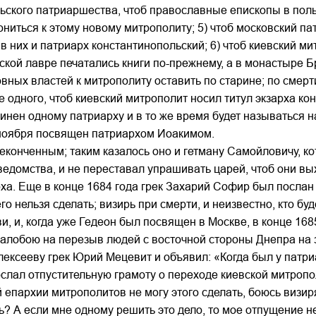
ьского патриаршества, чтоб православные епископы в поль
лониться к этому новому митрополиту; 5) чтоб московский п
я в них и патриарх константинопольский; 6) чтоб киевский м
рской лавре печатались книги по-прежнему, а в монастыре
овных властей к митрополиту оставить по старине; по сме
е одного, чтоб киевский митрополит носил титул экзарха к
инен одному патриарху и в то же время будет называться н
 ноября посвящен патриархом Иоакимом.
неконченным; таким казалось оно и гетману Самойловичу, к
 ведомства, и не переставал упрашивать царей, чтоб они 
а. Еще в конце 1684 года грек Захарий Софир был послан 
го нельзя сделать; визирь при смерти, и неизвестно, кто буд
и, и, когда уже Гедеон был посвящен в Москве, в конце 16
жалобою на перезыв людей с восточной стороны Днепра на з
Алексееву грек Юрий Мецевит и объявил: «Когда был у патр
ослал отпустительную грамоту о переходе киевской митропо
 епархии митрополитов не могу этого сделать, боюсь визир
ть? А если мне одному решить это дело, то мое отпущение не