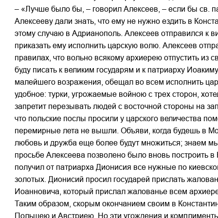
– «Лучше было бы, – говорил Алексеев, – если бы св. 
Алексееву дали знать, что ему не нужно ездить в Конс
этому случаю в Адрианополь. Алексеев отправился к в
приказать ему исполнить царскую волю. Алексеев отпр
правилах, что вольно всякому архиерею отпустить из с
буду писать к великим государям и к патриарху Иоаким
малейшего возражения, обещал во всем исполнить царс
удобное: турки, угрожаемые войною с трех сторон, хот
запретит перезывать людей с восточной стороны на за
что польские послы просили у царского величества по
перемирные лета не вышли. Объяви, когда будешь в Мос
любовь и дружба еще более будут множиться; знаем мы,
просьбе Алексеева позволено было вновь построить в
получил от патриарха Дионисия все нужные по киевско
золотых. Дионисий просил государей прислать жалован
Иоанновича, который прислал жалованье всем архиере
Таким образом, скорым окончанием своим в Константино
Польшею и Австриею. Но эти угождения и комплименты 