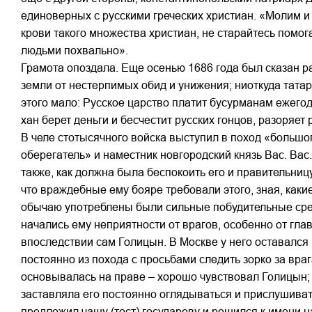
единоверных с русскими греческих христиан. «Молим и
крови такого множества христиан, не старайтесь помог
людьми похвально».
Грамота опоздала. Еще осенью 1686 года был сказан р
земли от нестерпимых обид и унижения; ниоткуда татар
этого мало: Русское царство платит бусурманам ежегодн
хан берет деньги и бесчестит русских гонцов, разоряет 
В челе стотысячного войска выступил в поход «большо
оберегатель» и наместник новгородский князь Вас. Вас
также, как должна была беспокоить его и правительниц
что враждебные ему бояре требовали этого, зная, каки
обычаю употреблены были сильные побудительные средст
начались ему неприятности от врагов, особенно от глав
впоследствии сам Голицын. В Москве у него оставался
постоянно из похода с просьбами следить зорко за враг
основывалась на праве – хорошо чувствовал Голицын; 
заставляла его постоянно оглядываться и прислушиват
предложил чашу (тост) государеву и решился к имени 