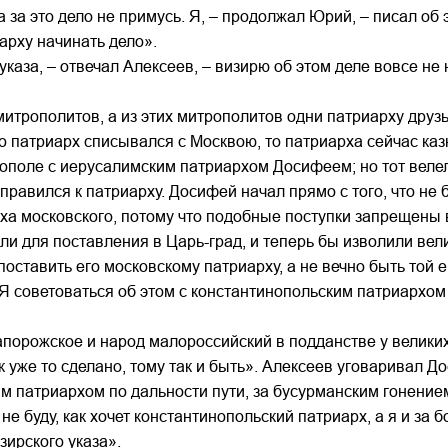
за за это дело не примусь. Я, – продолжал Юрий, – писал об э
иарху начинать дело».
указа, – отвечал Алексеев, – визирю об этом деле вовсе не
митрополитов, а из этих митрополитов одни патриарху друзь
то патриарх списывался с Москвою, то патриарха сейчас каз
нополе с иерусалимским патриархом Досифеем; но тот велел
тправился к патриарху. Досифей начал прямо с того, что не
ха московского, потому что подобные поступки запрещены 
 для поставления в Царь-град, и теперь бы изволили вели
оставить его московскому патриарху, а не вечно быть той 
 Я советоваться об этом с константинопольским патриархом 
порожское и народ малороссийский в подданстве у великих 
 уже то сделано, тому так и быть». Алексеев уговаривал До
м патриархом по дальности пути, за бусурманским гонение
е буду, как хочет константинопольский патриарх, а я и за б
зирского указа».