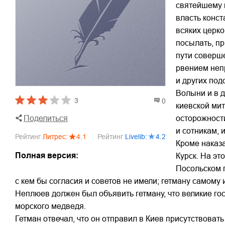
святейшему к
власть конст
всяких церко
посылать, пр
пути соверше
рвением неп
и других под
Волыни и в д
3
0
киевской ми
осторожности
Поделиться
и сотникам, 
Рейтинг
Литрес
:
4.1
Рейтинг
Livelib
:
4.2
Кроме наказа
Полная версия:
Курск. На эт
Посольском п
с кем бы согласия и советов не имели; гетману самому
Неплюев должен был объявить гетману, что великие го
морского медведя.
Гетман отвечал, что он отправил в Киев присутствоват