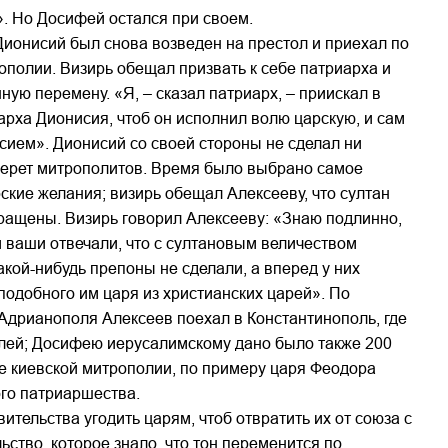
». Но Досифей остался при своем.
 Дионисий был снова возведен на престол и приехал по
ополии. Визирь обещал призвать к себе патриарха и
ую перемену. «Я, – сказал патриарх, – приискал в
арха Дионисия, чтоб он исполнил волю царскую, и сам
исием». Дионисий со своей стороны не сделал ни
оберет митрополитов. Время было выбрано самое
ские желания; визирь обещал Алексееву, что султан
вращены. Визирь говорил Алексееву: «Знаю подлинно,
и ваши отвечали, что с султановым величеством
акой-нибудь препоны не сделали, а вперед у них
подобного им царя из христианских царей». По
Адрианополя Алексеев поехал в Константинополь, где
болей; Досифею иерусалимскому дано было также 200
ке киевской митрополии, по примеру царя Феодора
го патриаршества.
тельства угодить царям, чтоб отвратить их от союза с
ство, которое знало, что тон переменится по