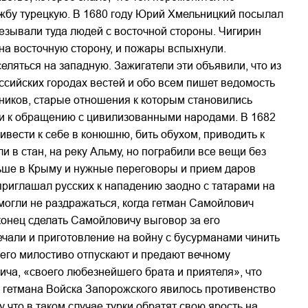
жбу турецкую. В 1680 году Юрий Хмельницкий посылал
резывали туда людей с восточной стороны. Чигирин
 на восточную сторону, и пожары вспыхнули.
ляться на западную. Зажигатели эти объявили, что из
сийских городах вестей и обо всем пишет ведомость
йников, старые отношения к которым становились
ми к обращению с цивилизованными народами. В 1682
ивести к себе в конюшню, бить обухом, приводить к
и в стан, на реку Альму, но пограбили все вещи без
ольше в Крыму и нужные переговоры и прием даров
 приглашал русских к нападению заодно с татарами на
могли не раздражаться, когда гетман Самойлович
онец сделать Самойловичу выговор за его
ечали и приготовление на войну с бусурманами чинить
 его милостиво отпускают и предают вечному
ча, «своего любезнейшего брата и приятеля», что
ме гетмана Войска Запорожского явилось противенство
 что в таком случае турки обратят свою ярость на