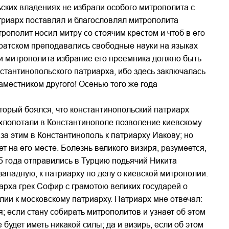
ских владениях не избрали особого митрополита с
атриарх поставлял и благословлял митрополита
итрополит носил митру со стоячим крестом и чтоб в его
 Братском преподавались свободные науки на языках
рти митрополита избрание его преемника должно быть
онстантинопольского патриарха, ибо здесь заключалась
аместником другого! Осенью того же года
оторый боялся, что константинопольский патриарх
выхлопотали в Константинополе позволение киевскому
за этим в Константинополь к патриарху Иакову; но
ет на его месте. Болезнь великого визиря, разумеется,
85 года отправились в Турцию подьячий Никита
ападную, к патриарху по делу о киевской митрополии.
иарха грек Софир с грамотою великих государей о
лии к московскому патриарху. Патриарх мне отвечал:
я; если стану собирать митрополитов и узнает об этом
 будет иметь никакой силы; да и визирь, если об этом