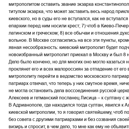
митрополитом оставить звание экзарха константинопол
титулом экзарха, что может заставить весь народ прик
киевского, но в суды его не вступался, как не вступалс
епархии перед ним носили крест; 7) чтоб в Киево-Пече
латинском и греческом; 8) все обычаи и отношения дух
вольное. В Москве согласились на все эти пункты, кром
явная несообразность: киевский митрополит будет подч
новоизбранный митрополит приехал в Москву и был 8
Дело было кончено, но для многих оно могло казаться 
проклянет его и всех малороссиян за отпадение от его
митрополиту перейти в ведомство московского патриарх
патриарх отвечал, что теперь у них смутное время, ниче
не могла остановить дела воссоединения русской церкв
Алексеев и гетманский посланец Лисица – к султану с 
В Адрианополе, где находился тогда султан, явился к 
киевской митрополии, то я говорил святейшему, чтоб п
без совета с другими патриархами и без созвания своей
визирь и спросит, в чем дело, то мне как ему не объяви