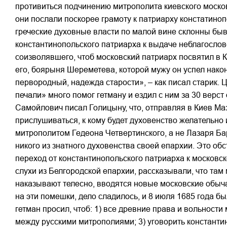
противиться подчинению митрополита киевского московс
они послали поскорее грамоту к патриарху констатиноп
греческие духовные власти по малой вине склонны быва
константинопольского патриарха к выдаче неблагослов
соизволявшего, чтоб московский патриарх посвятил в К
его, боярыня Шереметева, которой мужу он успел нако
первородный, надежда старости», – как писал старик.
печали» много помог гетману и ездил с ним за 30 верст
Самойлович писал Голицыну, что, отправляя в Киев Маз
прислушиваться, к кому будет духовенство желательно и
митрополитом Гедеона Четвертинского, а не Лазаря Ба
никого из знатного духовенства своей епархии. Это о
переход от константинопольского патриарха к московск
слухи из Белгородской епархии, рассказывали, что та
наказывают телесно, вводятся новые московские обыча
на эти помешки, дело сладилось, и 8 июля 1685 года б
гетман просил, чтоб: 1) все древние права и вольност
между русскими митрополиями; 3) уговорить константин