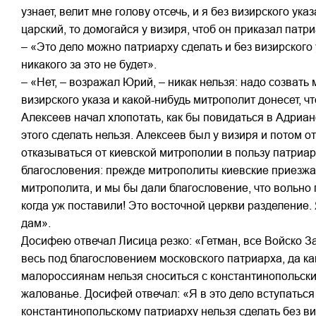
узнает, велит мне голову отсечь, и я без визирского ука
царский, то домогайся у визиря, чтоб он приказал патр
– «Это дело можно патриарху сделать и без визирского 
никакого за это не будет».
– «Нет, – возражал Юрий, – никак нельзя: надо созвать 
визирского указа и какой-нибудь митрополит донесет, ч
Алексеев начал хлопотать, как бы повидаться в Адриа
этого сделать нельзя. Алексеев был у визиря и потом о
отказываться от киевской митрополии в пользу патриар
благословения: прежде митрополиты киевские приезжали
митрополита, и мы бы дали благословение, что вольно п
когда уж поставили! Это восточной церкви разделение.
дам».
Досифею отвечал Лисица резко: «Гетман, все Войско За
весь под благословением московского патриарха, да как
малороссиянам нельзя сноситься с константинопольски
жалованье. Досифей отвечал: «Я в это дело вступаться н
константинопольскому патриарху нельзя сделать без ви