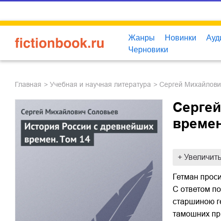
Жанры
Новинки
Ауд
Черновики
Главная
учебная и научная литература
Сергей Михайлов
Сергей
времен
+ Увеличит
Гетман прос
С ответом по
старшиною ге
тамошних при