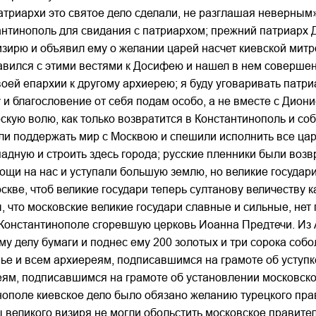
патриархи это святое дело сделали, не разглашая неверным
тантинополь для свидания с патриархом; прежний патриарх
изирю и объявил ему о желании царей насчет киевской митр
авился с этими вестями к Досифею и нашел в нем совершенн
воей епархии к другому архиерею; я буду уговаривать патри
у и благословение от себя подам особо, а не вместе с Дион
кую волю, как только возвратится в Константинополь и с
ели поддержать мир с Москвою и спешили исполнить все цар
падную и строить здесь города; русские пленники были воз
мощи на нас и уступали большую землю, но великие государ
кве, чтоб великие государи теперь султанову величеству к
 что московские великие государи славные и сильные, нет 
 Константинополе сгоревшую церковь Иоанна Предтечи. Из 
му делу бумаги и поднес ему 200 золотых и три сорока со
ье и всем архиереям, подписавшимся на грамоте об уступ
ям, подписавшимся на грамоте об установлении московско
поле киевское дело было обязано желанию турецкого прави
великого визиря не могли обольстить московское правитель