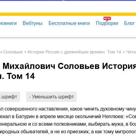
иокниги
Вебтуны
Бесплатные книги
Подборки
Блог
ич Соловьев
История России с древнейших времен. Том 14
Чит
 Михайлович Соловьев История
. Том 14
ь шрифт
- Уменьшить шрифт
ил совершенного наставления, какое чинить духовному чин
ехал в Батурин в апреле месяце окольничий Неплюев: «Со
неральною и со всеми полковниками, выбирать мужа, в бож
родных обывателей, а не из приезжих; а как тому митропо