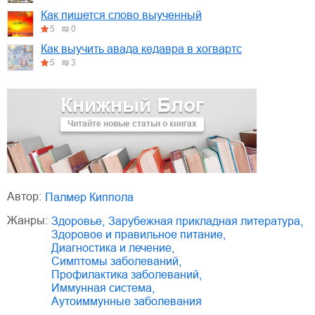
Как пишется слово выученный
5
0
Как выучить авада кедавра в хогвартс
5
3
Книжный Блог
Читайте новые статьи о книгах
Автор:
Палмер Киппола
Жанры:
здоровье
,
зарубежная прикладная литература
,
здоровое и правильное питание
,
диагностика и лечение
,
симптомы заболеваний
,
профилактика заболеваний
,
иммунная система
,
аутоиммунные заболевания