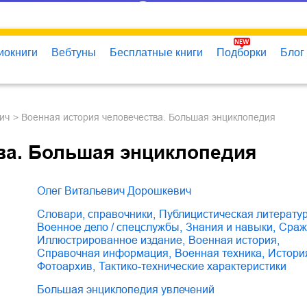
иокниги
Вебтуны
Бесплатные книги
Подборки
Блог
ич
Военная история человечества. Большая энциклопедия
ва. Большая энциклопедия
Олег Витальевич Дорошкевич
словари, справочники
,
публицистическая литерату
военное дело / спецслужбы
,
знания и навыки
,
сра
иллюстрированное издание
,
военная история
,
справочная информация
,
военная техника
,
истор
фотоархив
,
тактико-технические характеристики
Большая энциклопедия увлечений