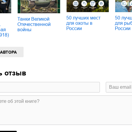
50 лучш
50 лучших мест
Танки Великой
для ры
для охоты в
.
Отечественной
России
России
вая
войны
918)
 АВТОРА
ь отзыв