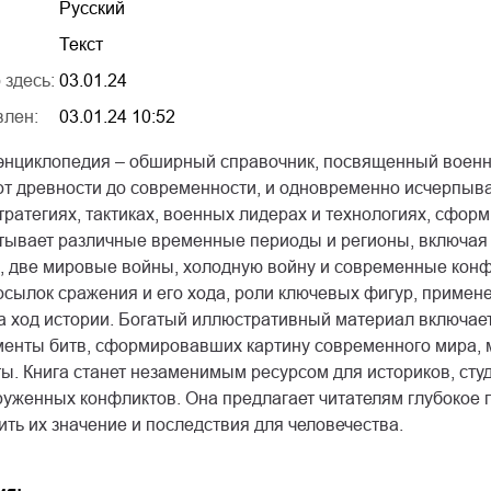
Русский
Текст
 здесь:
03.01.24
влен:
03.01.24 10:52
энциклопедия – обширный справочник, посвященный воен
от древности до современности, и одновременно исчерпы
стратегиях, тактиках, военных лидерах и технологиях, сф
тывает различные временные периоды и регионы, включая 
, две мировые войны, холодную войну и современные кон
сылок сражения и его хода, роли ключевых фигур, применен
а ход истории. Богатый иллюстративный материал включает
енты битв, сформировавших картину современного мира, м
. Книга станет незаменимым ресурсом для историков, студ
руженных конфликтов. Она предлагает читателям глубокое 
ить их значение и последствия для человечества.