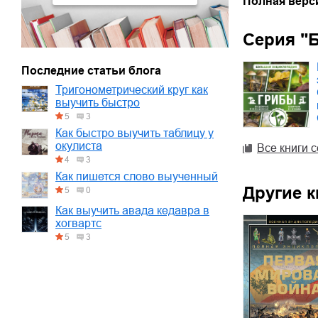
Полная верс
Серия "
Последние статьи блога
Тригонометрический круг как
выучить быстро
5
3
Как быстро выучить таблицу у
окулиста
Все книги 
4
3
Как пишется слово выученный
Другие к
5
0
Как выучить авада кедавра в
хогвартс
5
3