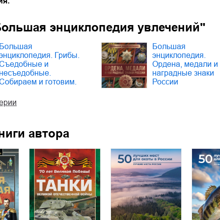
ия:
Большая энциклопедия увлечений"
Большая
Большая
энциклопедия. Грибы.
энциклопедия.
Съедобные и
Ордена, медали и
несъедобные.
наградные знаки
Собираем и готовим.
России
серии
ниги автора