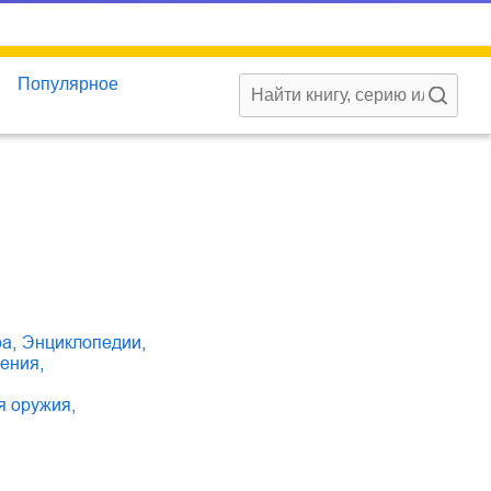
Популярное
ра
,
энциклопедии
,
жения
,
ия оружия
,