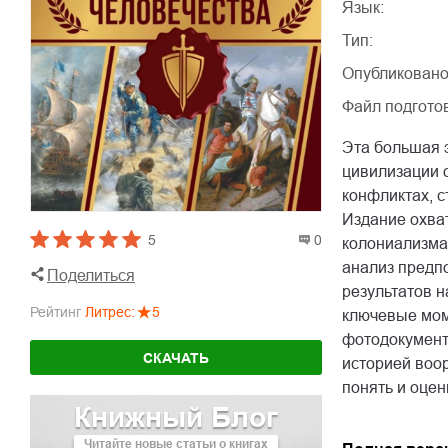
Язык:
Тип:
Опубликовано
Файл подгото
Эта большая 
цивилизации 
конфликтах, 
Издание охва
5
0
колониализма
анализ предпо
Поделиться
результатов н
Рейтинг
Литрес
:
5
ключевые мом
фотодокументы
СКАЧАТЬ
историей воо
понять и оцен
Книжный Блог
Читайте новые статьи о книгах