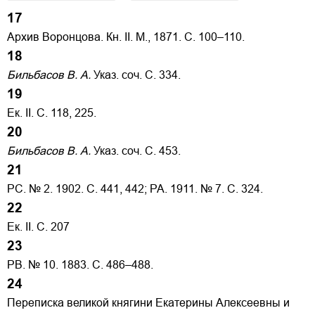
17
Архив Воронцова. Кн. II. М., 1871. С. 100–110.
18
Бильбасов В. А.
Указ. соч. С. 334.
19
Ек. II. С. 118, 225.
20
Бильбасов В. А.
Указ. соч. С. 453.
21
РС. № 2. 1902. С. 441, 442; РА. 1911. № 7. С. 324.
22
Ек. II. С. 207
23
РВ. № 10. 1883. С. 486–488.
24
Переписка великой княгини Екатерины Алексеевны и