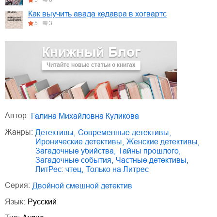
Как выучить авада кедавра в хогвартс
5
3
Книжный Блог
Читайте новые статьи о книгах
Автор:
Галина Михайловна Куликова
Жанры:
детективы
,
современные детективы
,
иронические детективы
,
женские детективы
,
загадочные убийства
,
тайны прошлого
,
загадочные события
,
частные детективы
,
ЛитРес: чтец
,
только на Литрес
Серия:
Двойной смешной детектив
Язык:
Русский