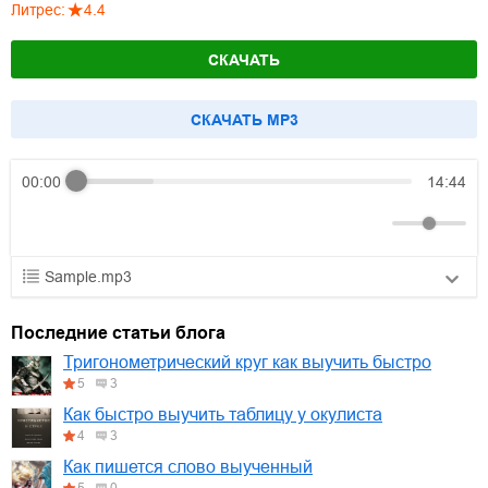
Литрес
:
4.4
СКАЧАТЬ
CКАЧАТЬ MP3
00:00
14:44
Sample.mp3
01.mp3
30:10
Последние статьи блога
02.mp3
25:50
Тригонометрический круг как выучить быстро
5
3
03.mp3
20:00
Как быстро выучить таблицу у окулиста
4
3
Как пишется слово выученный
5
0