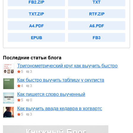
FB2.ZIP
TXT
TXT.ZIP
RTF.ZIP
A4.PDF
A6.PDF
EPUB
FB3
Последние статьи блога
Тригонометрический круг как выучить быстро
5
3
Как быстро выучить таблицу у окулиста
4
3
Как пишется слово выученный
5
0
Как выучить авада кедавра в хогвартс
5
3
Книжный Блог