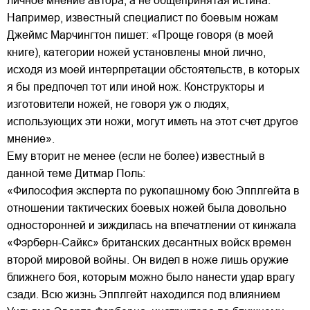
личное мнение автора, а не общепринятая истина.
Например, известный специалист по боевым ножам
Джеймс Марчингтон пишет: «Проще говоря (в моей
книге), категории ножей установлены мной лично,
исходя из моей интерпретации обстоятельств, в которых
я бы предпочел тот или иной нож. Конструкторы и
изготовители ножей, не говоря уж о людях,
использующих эти ножи, могут иметь на этот счет другое
мнение».
Ему вторит не менее (если не более) известный в
данной теме Дитмар Поль:
«Философия эксперта по рукопашному бою Эпплгейта в
отношении тактических боевых ножей была довольно
односторонней и зиждилась на впечатлении от кинжала
«Фэрберн-Сайкс» британских десантных войск времен
второй мировой войны. Он видел в ноже лишь оружие
ближнего боя, которым можно было нанести удар врагу
сзади. Всю жизнь Эпплгейт находился под влиянием