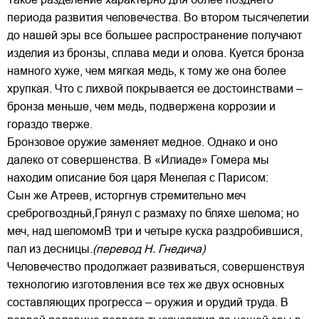
периода развития человечества. Во втором тысячелетии
до нашей эры все большее распространение получают
изделия из бронзы, сплава меди и олова. Куется бронза
намного хуже, чем мягкая медь, к тому же она более
хрупкая. Что с лихвой покрывается ее достоинствами –
бронза меньше, чем медь, подвержена коррозии и
гораздо тверже.
Бронзовое оружие заменяет медное. Однако и оно
далеко от совершенства. В «Илиаде» Гомера мы
находим описание боя царя Менелая с Парисом:
Сын же Атреев, исторгнув стремительно меч
среброгвоздньй,Грянул с размаху по бляхе шелома; но
меч, над шеломомВ три и четыре куска раздробившися,
пал из десницы.
(перевод Н. Гнедича)
Человечество продолжает развиваться, совершенствуя
технологию изготовления все тех же двух основных
составляющих прогресса – оружия и орудий труда. В