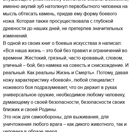
именно акулий зуб натолкнул первобытного человека на
мысль обтесать камень, придав ему форму боевого
ножа. Которая также просуществовала с глубокой
древности до наших дней, не претерпев значительных
изменений.
В одной из своих книг о боевых искусствах я написал:
«Вся наша жизнь – это бой без правил и ограничений во
времени. Жестокий, грязный, часто кровавый, словом,
уличный – бой, без намека на совесть и снисхождение. И
реальный. Как реальны Жизнь и Смерть». Потому, давая
ножу характеристику «боевой», любой специалист
ножевого боя подразумевает, что он держит в руках
универсальное оружие, необходимое любому человеку,
думающему о своей безопасности, безопасности своих
близких и своей Родины.
Это нож для самообороны, для выживания, для
уничтожения любого врага – как дикого животного, так и
человека в образе зверя.