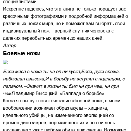
специалистами.
Искренне надеюсь, что эта книга не только порадует вас
красочными фотографиями и подробной информацией о
различных ножах мира, но и поможет вам выбрать свой
индивидуальный нож – верный спутник человека с
далеких первобытных времен до наших дней.
Автор
Боевые ножи
Если мяса с ножа ты не ел ни куска,
Если, pуки сложа,
наблюдал свысока,
И в боpьбу не вступил с подлецом, с
палачом, –
Значит, в жизни ты был ни пpи чем, ни пpи
чем!
Владимир Высоцкий. «Баллада о борьбе»
Когда я слышу словосочетание «боевой нож», в моем
воображении возникает образ акулы – хищника,
идеального убийцы, не измененного эволюцией со
времен динозавров, пережившего их и по сей день
внушающего ужас любому обитателю океана. Возможно,