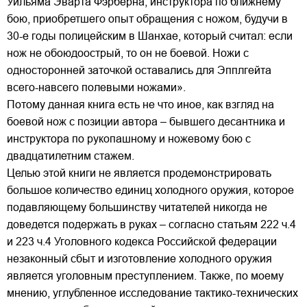
Уильяма Эварта Фэрберна, инструктора по ближнему
бою, приобретшего опыт обращения с ножом, будучи в
30-е годы полицейским в Шанхае, который считал: если
нож не обоюдоострый, то он не боевой. Ножи с
односторонней заточкой оставались для Эпплгейта
всего-навсего полевыми ножами».
Потому данная книга есть не что иное, как взгляд на
боевой нож с позиции автора – бывшего десантника и
инструктора по рукопашному и ножевому бою с
двадцатилетним стажем.
Целью этой книги не является продемонстрировать
большое количество единиц холодного оружия, которое
подавляющему большинству читателей никогда не
доведется подержать в руках – согласно статьям 222 ч.4
и 223 ч.4 Уголовного кодекса Российской федерации
незаконный сбыт и изготовление холодного оружия
является уголовным преступлением. Также, по моему
мнению, углубленное исследование тактико-технических