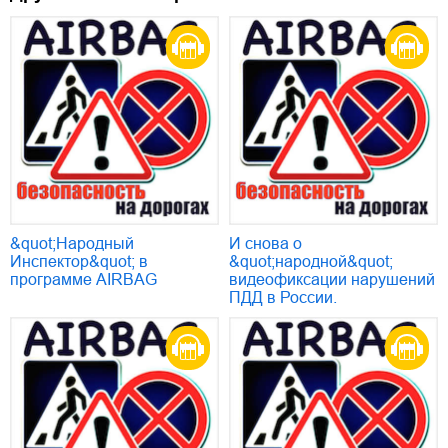
&quot;Народный
И снова о
Инспектор&quot; в
&quot;народной&quot;
программе AIRBAG
видеофиксации нарушений
ПДД в России.