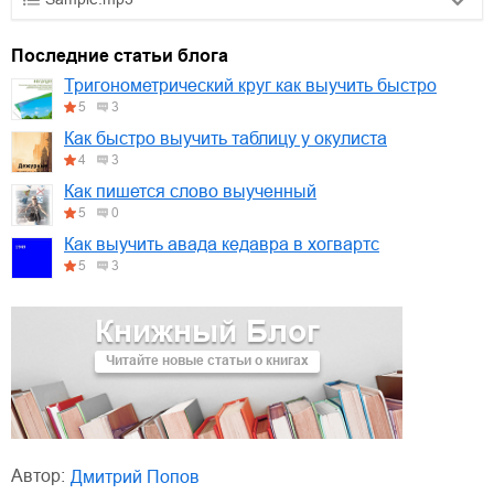
01.mp3
30:10
Последние статьи блога
02.mp3
25:50
Тригонометрический круг как выучить быстро
5
3
03.mp3
20:00
Как быстро выучить таблицу у окулиста
4
3
Как пишется слово выученный
5
0
Как выучить авада кедавра в хогвартс
5
3
Книжный Блог
Читайте новые статьи о книгах
Автор:
Дмитрий Попов