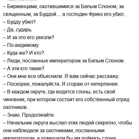
– Бирманцами, охотившимися за Белым Слоном, за
священным, за Буддой… а господин Фрикэ его убил.
– Будду убил?
– Да, сударь.
– И за это его увезли?
– По-видимому.
– Куда же? И кто?
– Люди, посланные императором за Белым Слоном.
– А эти кто такие?
– Они мне все объяснили. Я вам сейчас расскажу.
– Поскорее, пожалуйста. Я сгораю от нетерпения.
– В каждом округе, где водятся слоны, есть свой
чиновник, при котором состоит его собственный отряд
охотников.
– Знаю. Продолжайте.
– Начальник округа выслал этих людей секретно, чтобы
они наблюдали за охотниками, посланными
императором, и помешали бы им поймать слона.