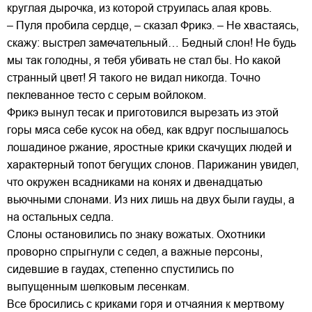
круглая дырочка, из которой струилась алая кровь.
– Пуля пробила сердце, – сказал Фрикэ. – Не хвастаясь,
скажу: выстрел замечательный… Бедный слон! Не будь
мы так голодны, я тебя убивать не стал бы. Но какой
странный цвет! Я такого не видал никогда. Точно
пеклеванное тесто с серым войлоком.
Фрикэ вынул тесак и приготовился вырезать из этой
горы мяса себе кусок на обед, как вдруг послышалось
лошадиное ржание, яростные крики скачущих людей и
характерный топот бегущих слонов. Парижанин увидел,
что окружен всадниками на конях и двенадцатью
вьючными слонами. Из них лишь на двух были гауды, а
на остальных седла.
Слоны остановились по знаку вожатых. Охотники
проворно спрыгнули с седел, а важные персоны,
сидевшие в гаудах, степенно спустились по
выпущенным шелковым лесенкам.
Все бросились с криками горя и отчаяния к мертвому