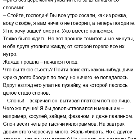
словами:
– Стойте, господин! Вы все утро сосали, как из рожка,
воду с кофе, я вам ничего не говорил, а теперь погодите.
Я не хочу вашей смерти. Ужо вместе напьемся.
Тяжко было ждать. Но вот прошли томительные минуты,
и оба друга утолили жажду, от которой горело все их
нутро.
Жажда прошла – начался голод.
Что бы такое съесть? Пойти поискать какой-нибудь дичи.
Фрикэ долго бродил по лесу, но ничего не попадалось.
Вдруг взгляд его упал на лужайку, на которой паслось
целое стадо слонов.
– Слоны! – вскричал он, вытирая платком потное лицо. –
Чего же лучше! Я бы довольствовался и меньшим –
например, косулей, зайцем, фазаном, и даже павлином.
Слон весит четыре тысячи килограммов. На завтрак
двоим этого чересчур много. Жаль убивать. Но с другой