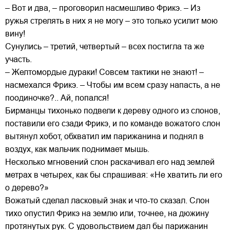
– Вот и два, – проговорил насмешливо Фрикэ. – Из
ружья стрелять в них я не могу – это только усилит мою
вину!
Сунулись – третий, четвертый – всех постигла та же
участь.
– Желтомордые дураки! Совсем тактики не знают! –
насмехался Фрикэ. – Чтобы им всем сразу напасть, а не
поодиночке?.. Ай, попался!
Бирманцы тихонько подвели к дереву одного из слонов,
поставили его сзади Фрикэ, и по команде вожатого слон
вытянул хобот, обхватил им парижанина и поднял в
воздух, как мальчик поднимает мышь.
Несколько мгновений слон раскачивал его над землей
метрах в четырех, как бы спрашивая: «Не хватить ли его
о дерево?»
Вожатый сделал ласковый знак и что-то сказал. Слон
тихо опустил Фрикэ на землю или, точнее, на дюжину
протянутых рук. С удовольствием дал бы парижанин