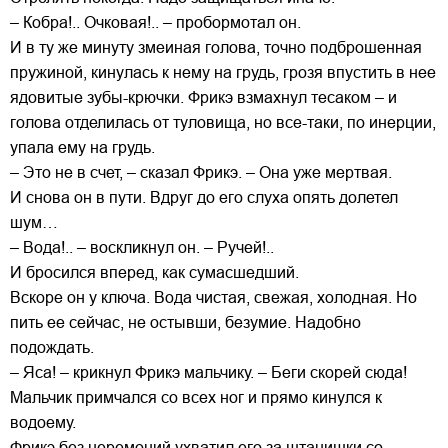
– Кобра!.. Очковая!.. – пробормотал он.
И в ту же минуту змеиная голова, точно подброшенная
пружиной, кинулась к нему на грудь, грозя впустить в нее
ядовитые зубы-крючки. Фрикэ взмахнул тесаком – и
голова отделилась от туловища, но все-таки, по инерции,
упала ему на грудь.
– Это не в счет, – сказал Фрикэ. – Она уже мертвая.
И снова он в пути. Вдруг до его слуха опять долетел
шум…
– Вода!.. – воскликнул он. – Ручей!..
И бросился вперед, как сумасшедший.
Вскоре он у ключа. Вода чистая, свежая, холодная. Но
пить ее сейчас, не остывши, безумие. Надобно
подождать.
– Яса! – крикнул Фрикэ мальчику. – Беги скорей сюда!
Мальчик примчался со всех ног и прямо кинулся к
водоему.
Фрикэ без церемоний ухватил его за штанишки со