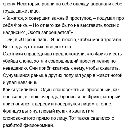
слону. Некоторые рвали на себе одежду, царапали себе
грудь, даже лицо.
«Кажется, я совершил важный проступок, – подумал про
себя Фрикэ. – Но отчего же было не выставить доски с
надписью: „Охота запрещается“»…
– Эй, вы! Прочь лапы. Я не люблю, чтобы меня трогали.
Вас ведь тут только два десятка.
Охотники справедливо предположили, что Фрикэ и есть
убийца слона, хотя и совершивший преступление по
неведению. Они приближались к нему, чтобы схватить.
Сунувшийся раньше других получил удар в живот ногой
и упал навзничь.
Крики усилились. Один слоновожатый, проворный, как
обезьяна, в свою очередь, бросился на Фрикэ, который
прислонился к дереву и повернулся лицом к толпе.
Француз вытянул левый кулак и хватил им
слоновожатого прямо по лицу. Тот также свалился с
разбитой физиономией.