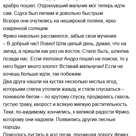
храбро пошел. Отдохнувший мальчик мог теперь идти
сам. Сцуск был легким и довольно быстрым.
Вскоре они очутились на неширокой поляне, ярко
озаренной солнцем.
Фрикэ невольно рассмеялся, забыв свои мучения.
– В добрый час! Ловко! Шли целый день, думая, что на
запад, а пришли как раз на восток. Стало быть, шлюпка
позади нас. Если monsieur Андрэ пошел на поиски, то у
него будет много хлопот. Вставай мальчуган! Если не
хочешь больше идти, так побежим.
Два друга нашли на кустах несколько кислых ягод,
которыми слегка утолили жажду, и стали спускаться –
поневоле бегом – по крутому спуску, продираясь сквозь
густую траву, хворост и всякую мелкую растительность.
Теки, по-видимому, кончились, к великой радости Фрикэ,
которому они надоели. Появились другие лесные
породы.
Пришлось пустить в ход тесак, прочищая дорогу. Фрикэ