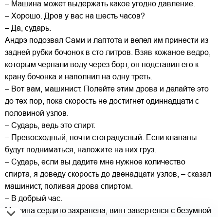
– Машина может выдержать какое угодно давление.
– Хорошо. Дров у вас на шесть часов?
– Да, сударь.
Андрэ подозвал Сами и лаптота и велел им принести из
задней рубки бочонок в сто литров. Взяв кожаное ведро,
которым черпали воду через борт, он подставил его к
крану бочонка и наполнил на одну треть.
– Вот вам, машинист. Полейте этим дрова и делайте это
до тех пор, пока скорость не достигнет одиннадцати с
половиной узлов.
– Сударь, ведь это спирт.
– Превосходный, почти стоградусный. Если клапаны
будут подниматься, наложите на них груз.
– Сударь, если вы дадите мне нужное количество
спирта, я доведу скорость до двенадцати узлов, – сказал
машинист, поливая дрова спиртом.
– В добрый час.
Машина сердито захрапела, винт завертелся с безумной