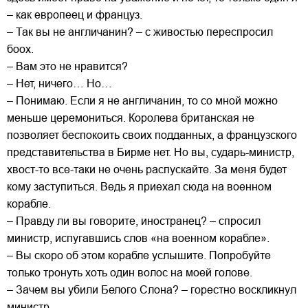
– как европеец и француз.
– Так вы не англичанин? – с живостью переспросил
боох.
– Вам это не нравится?
– Нет, ничего… Но…
– Понимаю. Если я не англичанин, то со мной можно
меньше церемониться. Королева британская не
позволяет беспокоить своих подданных, а французского
представительства в Бирме нет. Но вы, сударь-министр,
хвост-то все-таки не очень распускайте. За меня будет
кому заступиться. Ведь я приехал сюда на военном
корабле.
– Правду ли вы говорите, иностранец? – спросил
министр, испугавшись слов «на военном корабле».
– Вы скоро об этом корабле услышите. Попробуйте
только тронуть хоть один волос на моей голове.
– Зачем вы убили Белого Слона? – горестно воскликнул
министр.