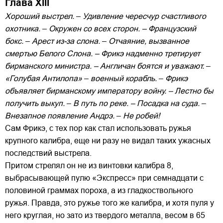
Глава XIII
Хороший выстрел.
–
Удивление чересчур счастливого
охотника.
–
Окружен со всех сторон. – Французский
бокс.
–
Арест из-за слона.
–
Отчаяние, вызванное
смертью Белого Слона. – Фрикэ надменно третирует
бирманского министра. – Англичан боятся и уважают.
–
«Голубая Антилопа»
–
военный корабль.
–
Фрикэ
объявляет бирманскому императору войну. – Лестно бы
получить выкуп.
–
В путь по реке. – Посадка на суда.
–
Внезапное появление Андрэ.
–
Не робей!
Сам Фрикэ, с тех пор как стал использовать ружья
крупного калибра, еще ни разу не видал таких ужасных
последствий выстрела.
Притом стрелял он не из винтовки калибра 8,
выбрасывающей пулю «Экспресс» при семнадцати с
половиной граммах пороха, а из гладкоствольного
ружья. Правда, это ружье того же калибра, и хотя пуля у
него круглая, но зато из твердого металла, весом в 65