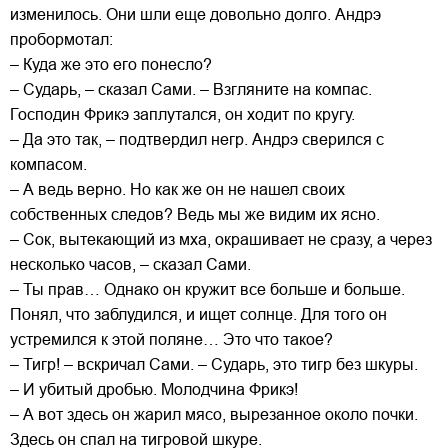
изменилось. Они шли еще довольно долго. Андрэ
пробормотал:
– Куда же это его понесло?
– Сударь, – сказал Сами. – Взгляните на компас.
Господин Фрикэ заплутался, он ходит по кругу.
– Да это так, – подтвердил негр. Андрэ сверился с
компасом.
– А ведь верно. Но как же он не нашел своих
собственных следов? Ведь мы же видим их ясно.
– Сок, вытекающий из мха, окрашивает не сразу, а через
несколько часов, – сказал Сами.
– Ты прав… Однако он кружит все больше и больше.
Понял, что заблудился, и ищет солнце. Для того он
устремился к этой поляне… Это что такое?
– Тигр! – вскричал Сами. – Сударь, это тигр без шкуры.
– И убитый дробью. Молодчина Фрикэ!
– А вот здесь он жарил мясо, вырезанное около почки.
Здесь он спал на тигровой шкуре.