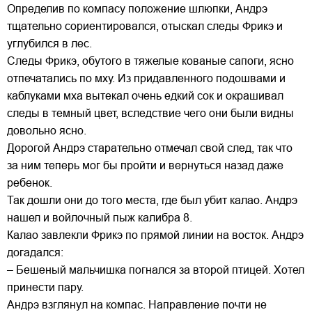
Определив по компасу положение шлюпки, Андрэ
тщательно сориентировался, отыскал следы Фрикэ и
углубился в лес.
Следы Фрикэ, обутого в тяжелые кованые сапоги, ясно
отпечатались по мху. Из придавленного подошвами и
каблуками мха вытекал очень едкий сок и окрашивал
следы в темный цвет, вследствие чего они были видны
довольно ясно.
Дорогой Андрэ старательно отмечал свой след, так что
за ним теперь мог бы пройти и вернуться назад даже
ребенок.
Так дошли они до того места, где был убит калао. Андрэ
нашел и войлочный пыж калибра 8.
Калао завлекли Фрикэ по прямой линии на восток. Андрэ
догадался:
– Бешеный мальчишка погнался за второй птицей. Хотел
принести пару.
Андрэ взглянул на компас. Направление почти не