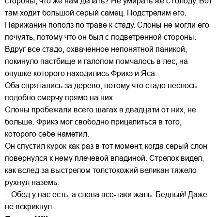
стороны, что же нам делать? Не умирать же с голоду. Вот
там ходит большой серый самец. Подстрелим его.
Парижанин пополз по траве к стаду. Слоны не могли его
почуять, потому что он был с подветренной стороны.
Вдруг все стадо, охваченное непонятной паникой,
покинуло пастбище и галопом помчалось в лес, на
опушке которого находились Фрикэ и Яса.
Оба спрятались за дерево, потому что стадо неслось
подобно смерчу прямо на них.
Слоны пробежали всего шагах в двадцати от них, не
больше. Фрикэ мог свободно прицелиться в того,
которого себе наметил.
Он спустил курок как раз в тот момент, когда серый слон
повернулся к нему плечевой впадиной. Стрелок видел,
как вслед за выстрелом толстокожий великан тяжело
рухнул наземь.
– Обед у нас есть, а слона все-таки жаль. Бедный! Даже
не вскрикнул.