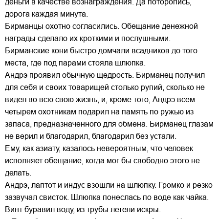
деньги в качестве вознаграждения. Да поторопись,
дорога каждая минута.
Бирманцы охотно согласились. Обещание денежной
награды сделало их кроткими и послушными.
Бирманские кони быстро домчали всадников до того
места, где под парами стояла шлюпка.
Андрэ проявил обычную щедрость. Бирманец получил
для себя и своих товарищей столько рупий, сколько не
видел во всю свою жизнь, и, кроме того, Андрэ всем
четырем охотникам подарил на память по ружью из
запаса, предназначенного для обмена. Бирманец глазам
не верил и благодарил, благодарил без устали.
Ему, как азиату, казалось невероятным, что человек
исполняет обещание, когда мог бы свободно этого не
делать.
Андрэ, лаптот и индус взошли на шлюпку. Громко и резко
зазвучал свисток. Шлюпка понеслась по воде как чайка.
Винт буравил воду, из трубы летели искры.