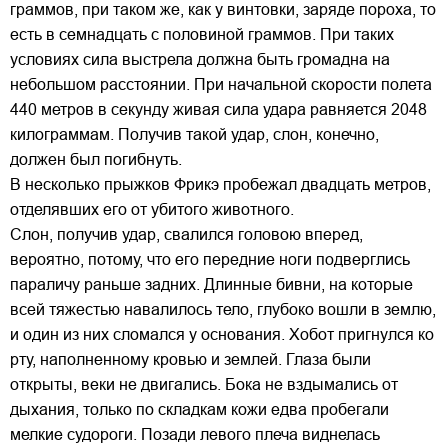
граммов, при таком же, как у винтовки, заряде пороха, то
есть в семнадцать с половиной граммов. При таких
условиях сила выстрела должна быть громадна на
небольшом расстоянии. При начальной скорости полета
440 метров в секунду живая сила удара равняется 2048
килограммам. Получив такой удар, слон, конечно,
должен был погибнуть.
В несколько прыжков Фрикэ пробежал двадцать метров,
отделявших его от убитого животного.
Слон, получив удар, свалился головою вперед,
вероятно, потому, что его передние ноги подверглись
параличу раньше задних. Длинные бивни, на которые
всей тяжестью навалилось тело, глубоко вошли в землю,
и один из них сломался у основания. Хобот пригнулся ко
рту, наполненному кровью и землей. Глаза были
открыты, веки не двигались. Бока не вздымались от
дыхания, только по складкам кожи едва пробегали
мелкие судороги. Позади левого плеча виднелась