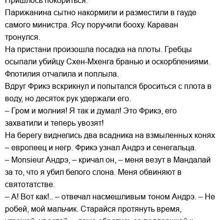
Пришлось покориться.
Парижанина сытно накормили и разместили в гауде
самого министра. Ясу поручили бооху. Караван
тронулся.
На пристани произошла посадка на плоты. Гребцы
осыпали убийцу Схен-Мхенга бранью и оскорблениями.
Флотилия отчалила и поплыла.
Вдруг Фрикэ вскрикнул и попытался броситься с плота в
воду, но десяток рук удержали его.
– Гром и молния! Я так и думал! Это Фрикэ, его
захватили и теперь увозят!
На берегу виднелись два всадника на взмыленных конях
– европеец и негр. Фрикэ узнал Андрэ и сенегальца.
– Monsieur Андрэ, – кричал он, – меня везут в Мандалай
за то, что я убил белого слона. Меня обвиняют в
святотатстве.
– А! Вот как!.. – отвечал насмешливым тоном Андрэ. – Не
робей, мой мальчик. Старайся протянуть время,