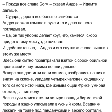
– Покуда все слава Богу, – сказал Андрэ. – Идемте
дальше.
– Сударь, дорога все больше загибается.
Андрэ держал компас в руке и то и дело на него
поглядывал.
– Да, он так упорно делает круг, что, кажется, скоро
придет к тому месту, где ночевал.
И, действительно, – Андрэ и его спутники снова вышли к
этому же месту.
Здесь они сытно позавтракали взятой с собой обильной
провизией и неутомимо пошли дальше.
Вскоре они достигли цепи холмов, взобрались на них и
внизу, на склоне, увидали четырех человек, сидящих у
того самого источника, где изнывающий Фрикэ, умирая
от жажды, пил воду.
Возле кучи маиса стояли четыре лошади бирманской
породы и жадно уписывали вкусный корм. Всадники
лежали на траве под панданусами и весело болтали.