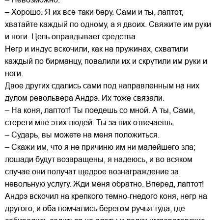
– Хорошо. Я их все-таки беру. Сами и ты, лаптот,
хватайте каждый по одному, а я двоих. Свяжите им руки
и ноги. Цель оправдывает средства.
Негр и индус вскочили, как на пружинах, схватили
каждый по бирманцу, повалили их и скрутили им руки и
ноги.
Двое других сдались сами под направленным на них
дулом револьвера Андрэ. Их тоже связали.
– На коня, лаптот! Ты поедешь со мной. А ты, Сами,
стереги мне этих людей. Ты за них отвечаешь.
– Сударь, вы можете на меня положиться.
– Скажи им, что я не причиню им ни малейшего зла;
лошади будут возвращены, я надеюсь, и во всяком
случае они получат щедрое вознаграждение за
невольную услугу. Жди меня обратно. Вперед, лаптот!
Андрэ вскочил на крепкого темно-гнедого коня, негр на
другого, и оба помчались берегом ручья туда, где