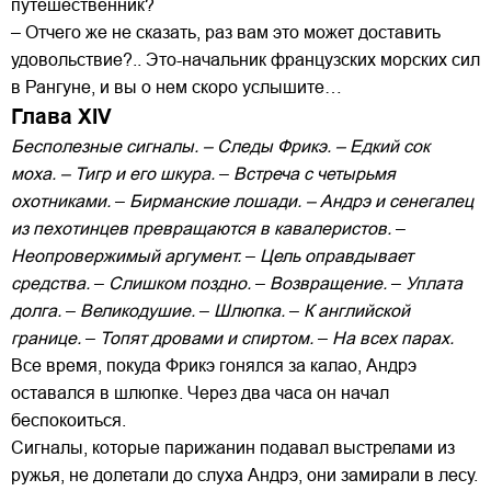
путешественник?
– Отчего же не сказать, раз вам это может доставить
удовольствие?.. Это-начальник французских морских сил
в Рангуне, и вы о нем скоро услышите…
Глава XIV
Бесполезные сигналы. – Следы Фрикэ. – Едкий сок
моха. – Тигр и его шкура.
–
Встреча с четырьмя
охотниками.
–
Бирманские лошади. – Андрэ и сенегалец
из пехотинцев превращаются в кавалеристов.
–
Неопровержимый аргумент.
–
Цель оправдывает
средства.
–
Слишком поздно.
–
Возвращение.
–
Уплата
долга.
–
Великодушие.
–
Шлюпка.
–
К английской
границе.
–
Топят дровами и спиртом.
–
На всех парах.
Все время, покуда Фрикэ гонялся за калао, Андрэ
оставался в шлюпке. Через два часа он начал
беспокоиться.
Сигналы, которые парижанин подавал выстрелами из
ружья, не долетали до слуха Андрэ, они замирали в лесу.