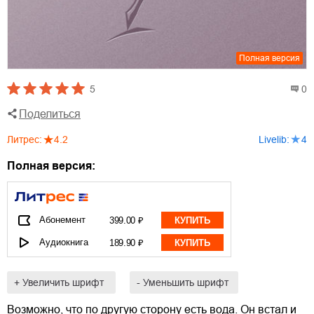
Полная версия
5
0
Поделиться
Литрес
:
4.2
Livelib
:
4
Полная версия:
Абонемент
399.00 ₽
КУПИТЬ
Аудиокнига
189.90 ₽
КУПИТЬ
+ Увеличить шрифт
- Уменьшить шрифт
Возможно, что по другую сторону есть вода. Он встал и