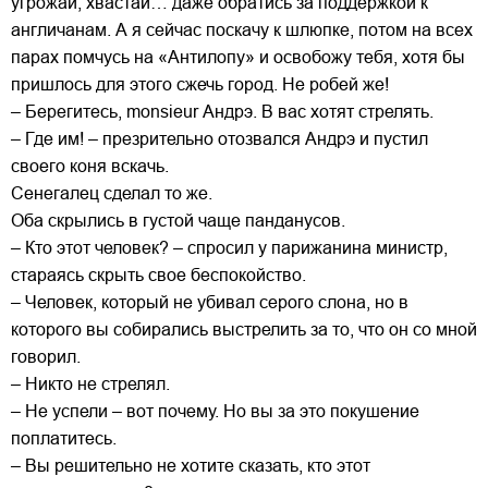
угрожай, хвастай… даже обратись за поддержкой к
англичанам. А я сейчас поскачу к шлюпке, потом на всех
парах помчусь на «Антилопу» и освобожу тебя, хотя бы
пришлось для этого сжечь город. Не робей же!
– Берегитесь, monsieur Андрэ. В вас хотят стрелять.
– Где им! – презрительно отозвался Андрэ и пустил
своего коня вскачь.
Сенегалец сделал то же.
Оба скрылись в густой чаще панданусов.
– Кто этот человек? – спросил у парижанина министр,
стараясь скрыть свое беспокойство.
– Человек, который не убивал серого слона, но в
которого вы собирались выстрелить за то, что он со мной
говорил.
– Никто не стрелял.
– Не успели – вот почему. Но вы за это покушение
поплатитесь.
– Вы решительно не хотите сказать, кто этот