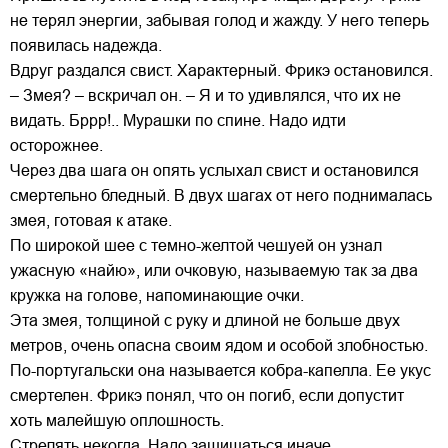
не терял энергии, забывая голод и жажду. У него теперь
появилась надежда.
Вдруг раздался свист. Характерный. Фрикэ остановился.
– Змея? – вскричал он. – Я и то удивлялся, что их не
видать. Бррр!.. Мурашки по спине. Надо идти
осторожнее.
Через два шага он опять услыхал свист и остановился
смертельно бледный. В двух шагах от него поднималась
змея, готовая к атаке.
По широкой шее с темно-желтой чешуей он узнал
ужасную «найю», или очковую, называемую так за два
кружка на голове, напоминающие очки.
Эта змея, толщиной с руку и длиной не больше двух
метров, очень опасна своим ядом и особой злобностью.
По-португальски она называется кобра-капелла. Ее укус
смертелен. Фрикэ понял, что он погиб, если допустит
хоть малейшую оплошность.
Стрелять некогда. Надо защищаться иначе.