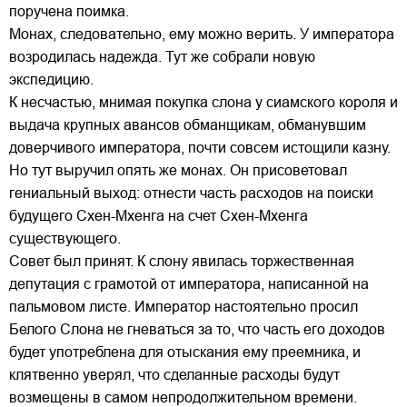
поручена поимка.
Монах, следовательно, ему можно верить. У императора
возродилась надежда. Тут же собрали новую
экспедицию.
К несчастью, мнимая покупка слона у сиамского короля и
выдача крупных авансов обманщикам, обманувшим
доверчивого императора, почти совсем истощили казну.
Но тут выручил опять же монах. Он присоветовал
гениальный выход: отнести часть расходов на поиски
будущего Схен-Мхенга на счет Схен-Мхенга
существующего.
Совет был принят. К слону явилась торжественная
депутация с грамотой от императора, написанной на
пальмовом листе. Император настоятельно просил
Белого Слона не гневаться за то, что часть его доходов
будет употреблена для отыскания ему преемника, и
клятвенно уверял, что сделанные расходы будут
возмещены в самом непродолжительном времени.