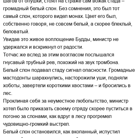
шагов от опушки, стоял на страже сам вожак стада –
громадный белый слон. Без сомнения, это был тот
самый слон, которого видел монах. Цвет его был,
собственно говоря, не совсем белый, а скорее блеклый,
беловатый.
Увидав это живое воплощение Будды, министр не
удержался и вскрикнул от радости.
Тотчас же вслед за этим возгласом послышался
гнусавый трубный рев, похожий на звук тромбона.
Белый слон подавал стаду сигнал опасности. Громадные
мастодонты шарахнулись, насторожили уши, подняли
хоботы, завертели короткими хвостами – и бросились в
лес.
Проклиная себя за неуместное любопытство, министр
хотел было приказать своему отряду скорее пуститься в
погоню за слонами, как вдруг в лесу прогремел
чудовищно-громкий выстрел.
Белый слон остановился, как вкопанный, испустил