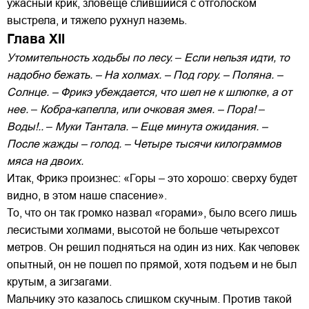
ужасный крик, зловеще слившийся с отголоском
выстрела, и тяжело рухнул наземь.
Глава XII
Утомительность ходьбы по лесу.
–
Если нельзя идти, то
надобно бежать. – На холмах. – Под гору. – Поляна. –
Солнце. – Фрикэ убеждается, что шел не к шлюпке, а от
нее.
–
Кобра-капелла, или очковая змея. – Пора!
–
Воды!..
–
Муки Тантала. – Еще минута ожидания. –
После жажды – голод. – Четыре тысячи килограммов
мяса на двоих.
Итак, Фрикэ произнес: «Горы – это хорошо: сверху будет
видно, в этом наше спасение».
То, что он так громко назвал «горами», было всего лишь
лесистыми холмами, высотой не больше четырехсот
метров. Он решил подняться на один из них. Как человек
опытный, он не пошел по прямой, хотя подъем и не был
крутым, а зигзагами.
Мальчику это казалось слишком скучным. Против такой