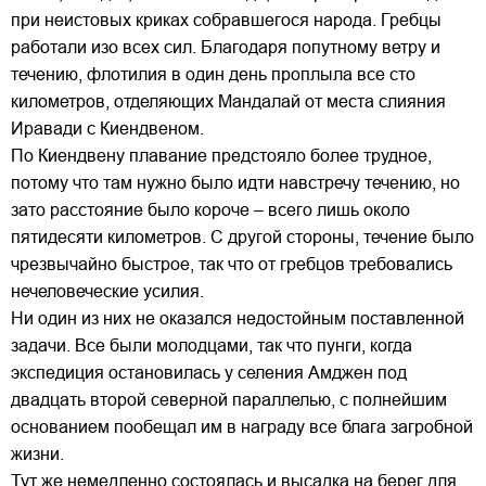
при неистовых криках собравшегося народа. Гребцы
работали изо всех сил. Благодаря попутному ветру и
течению, флотилия в один день проплыла все сто
километров, отделяющих Мандалай от места слияния
Иравади с Киендвеном.
По Киендвену плавание предстояло более трудное,
потому что там нужно было идти навстречу течению, но
зато расстояние было короче – всего лишь около
пятидесяти километров. С другой стороны, течение было
чрезвычайно быстрое, так что от гребцов требовались
нечеловеческие усилия.
Ни один из них не оказался недостойным поставленной
задачи. Все были молодцами, так что пунги, когда
экспедиция остановилась у селения Амджен под
двадцать второй северной параллелью, с полнейшим
основанием пообещал им в награду все блага загробной
жизни.
Тут же немедленно состоялась и высадка на берег для