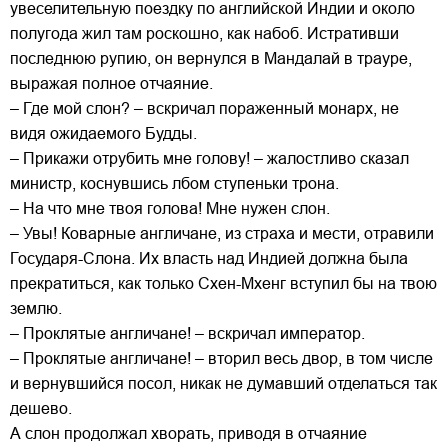
увеселительную поездку по английской Индии и около
полугода жил там роскошно, как набоб. Истративши
последнюю рупию, он вернулся в Мандалай в трауре,
выражая полное отчаяние.
– Где мой слон? – вскричал пораженный монарх, не
видя ожидаемого Будды.
– Прикажи отрубить мне голову! – жалостливо сказал
министр, коснувшись лбом ступеньки трона.
– На что мне твоя голова! Мне нужен слон.
– Увы! Коварные англичане, из страха и мести, отравили
Государя-Слона. Их власть над Индией должна была
прекратиться, как только Схен-Мхенг вступил бы на твою
землю.
– Проклятые англичане! – вскричал император.
– Проклятые англичане! – вторил весь двор, в том числе
и вернувшийся посол, никак не думавший отделаться так
дешево.
А слон продолжал хворать, приводя в отчаяние