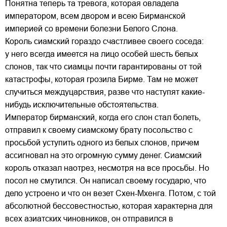
Понятна теперь та тревога, которая овладела
императором, всем двором и всею Бирманской
империей со времени болезни Белого Слона.
Король сиамский гораздо счастливее своего соседа:
у него всегда имеется на лицо особей шесть белых
слонов, так что сиамцы почти гарантированы от той
катастрофы, которая грозила Бирме. Там не может
случиться междуцарствия, разве что наступят какие-
нибудь исключительные обстоятельства.
Император бирманский, когда его слон стал болеть,
отправил к своему сиамскому брату посольство с
просьбой уступить одного из белых слонов, причем
ассигновал на это огромную сумму денег. Сиамский
король отказал наотрез, несмотря на все просьбы. Но
посол не смутился. Он написал своему государю, что
дело устроено и что он везет Схен-Мхенга. Потом, с той
абсолютной бессовестностью, которая характерна для
всех азиатских чиновников, он отправился в