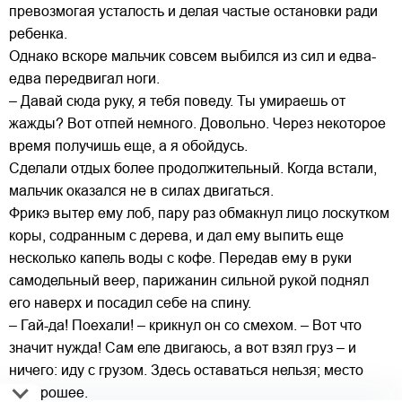
превозмогая усталость и делая частые остановки ради
ребенка.
Однако вскоре мальчик совсем выбился из сил и едва-
едва передвигал ноги.
– Давай сюда руку, я тебя поведу. Ты умираешь от
жажды? Вот отпей немного. Довольно. Через некоторое
время получишь еще, а я обойдусь.
Сделали отдых более продолжительный. Когда встали,
мальчик оказался не в силах двигаться.
Фрикэ вытер ему лоб, пару раз обмакнул лицо лоскутком
коры, содранным с дерева, и дал ему выпить еще
несколько капель воды с кофе. Передав ему в руки
самодельный веер, парижанин сильной рукой поднял
его наверх и посадил себе на спину.
– Гай-да! Поехали! – крикнул он со смехом. – Вот что
значит нужда! Сам еле двигаюсь, а вот взял груз – и
ничего: иду с грузом. Здесь оставаться нельзя; место
нехорошее.