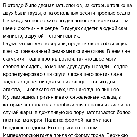
В отряде было двенадцать слонов, из которых только на
двух были гауды, а на остальных десяти простые седла.
На каждом слоне ехало по два человека: вожатый – на
шее и охотник – в седле. В гаудах сидели: в одной сам
министр, в другой – его чиновник.
Гауда, как мы уже говорили, представляет собой ящик,
крепко привязанный ремнями к спине слона. В нем две
скамейки – одна против другой, так что двое могут
свободно сидеть, не мешая друг другу. Позади – седло
вроде кучерского для слуги, держащего зонтик даже
тогда, когда нет ни дождя, ни солнца – только для
этикета, – и опахало от мух, что никогда не лишнее.
К углам ящика привинчиваются железные кольца, в
которые вставляются столбики для палатки из кисеи на
случай жары; в дождливую же пору натягивается более
плотная материя. Палатка формой напоминает
балдахин гондолы. Ее покрывают тентом.
Императорской гауде придают форму трона. Верхнюю