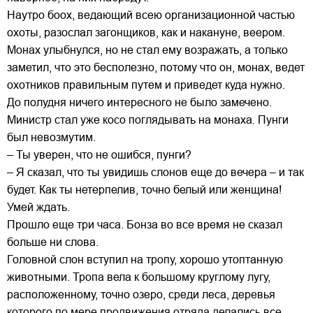
Наутро боох, ведающий всею организационной частью
охоты, разослал загонщиков, как и накануне, веером.
Монах улыбнулся, но не стал ему возражать, а только
заметил, что это бесполезно, потому что он, монах, ведет
охотников правильным путем и приведет куда нужно.
До полудня ничего интересного не было замечено.
Министр стал уже косо поглядывать на монаха. Пунги
был невозмутим.
– Ты уверен, что не ошибся, пунги?
– Я сказал, что ты увидишь слонов еще до вечера – и так
будет. Как ты нетерпелив, точно белый или женщина!
Умей ждать.
Прошло еще три часа. Бонза во все время не сказал
больше ни слова.
Головной слон вступил на тропу, хорошо утоптанную
животными. Тропа вела к большому круглому лугу,
расположенному, точно озеро, среди леса, деревья
которого по мере продвижения отряда делались все