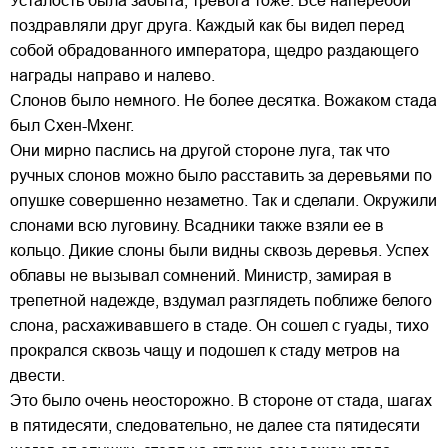
Усталость была забыта, тревога тоже. Все наперебой
поздравляли друг друга. Каждый как бы видел перед
собой обрадованного императора, щедро раздающего
награды направо и налево.
Слонов было немного. Не более десятка. Вожаком стада
был Схен-Мхенг.
Они мирно паслись на другой стороне луга, так что
ручных слонов можно было расставить за деревьями по
опушке совершенно незаметно. Так и сделали. Окружили
слонами всю луговину. Всадники также взяли ее в
кольцо. Дикие слоны были видны сквозь деревья. Успех
облавы не вызывал сомнений. Министр, замирая в
трепетной надежде, вздумал разглядеть поближе белого
слона, расхаживавшего в стаде. Он сошел с гуады, тихо
прокрался сквозь чащу и подошел к стаду метров на
двести.
Это было очень неосторожно. В стороне от стада, шагах
в пятидесяти, следовательно, не далее ста пятидесяти