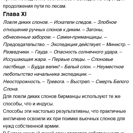
продолжения пути по лесам.
Глава XI
Ловля диких слонов.
–
Искатели следов.
–
Злобное
отношение ручных слонов к диким. – Загоны,
обнесенные забором.
–
Самки-приманщицы. –
Председательство.
–
Экспедиция действует.
–
Министр.
–
Разведчики.
–
Гауда.
–
Опасность солнечного удара.
–
Иссушающая жара. – Первые следы. – Слоновье
пастбище. – Будда велик! – Белый слон. – Неуместное
любопытство начальника экспедиции.
–
Неосторожность.
–
Тревога. – Выстрел.
–
Смерть Белого
Слона.
Для ловли диких слонов бирманцы используют те же
способы, что и индусы.
Способы эти настолько результативны, что практичные
англичане освоили их при поимке вьючных слонов для
нужд собственной армии.