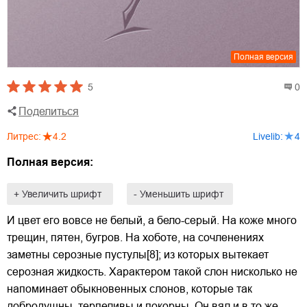
Полная версия
5
0
Поделиться
Литрес
:
4.2
Livelib
:
4
Полная версия:
+ Увеличить шрифт
- Уменьшить шрифт
И цвет его вовсе не белый, а бело-серый. На коже много
трещин, пятен, бугров. На хоботе, на сочленениях
заметны серозные пустулы[8]; из которых вытекает
серозная жидкость. Характером такой слон нисколько не
напоминает обыкновенных слонов, которые так
добродушны, терпеливы и покорны. Он вял и в то же