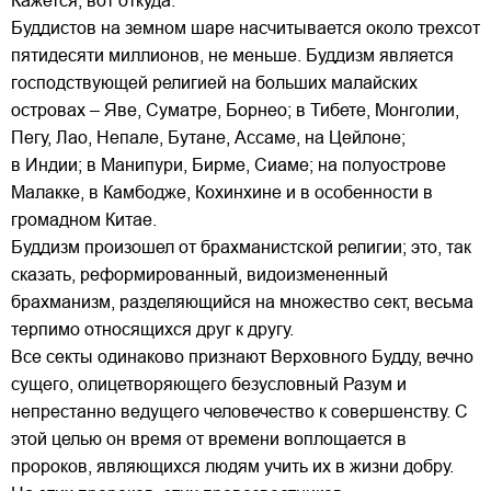
Кажется, вот откуда.
Буддистов на земном шаре насчитывается около трехсот
пятидесяти миллионов, не меньше. Буддизм является
господствующей религией на больших малайских
островах – Яве, Суматре, Борнео; в Тибете, Монголии,
Пегу, Лао, Непале, Бутане, Ассаме, на Цейлоне;
в Индии; в Манипури, Бирме, Сиаме; на полуострове
Малакке, в Камбодже, Кохинхине и в особенности в
громадном Китае.
Буддизм произошел от брахманистской религии; это, так
сказать, реформированный, видоизмененный
брахманизм, разделяющийся на множество сект, весьма
терпимо относящихся друг к другу.
Все секты одинаково признают Верховного Будду, вечно
сущего, олицетворяющего безусловный Разум и
непрестанно ведущего человечество к совершенству. С
этой целью он время от времени воплощается в
пророков, являющихся людям учить их в жизни добру.