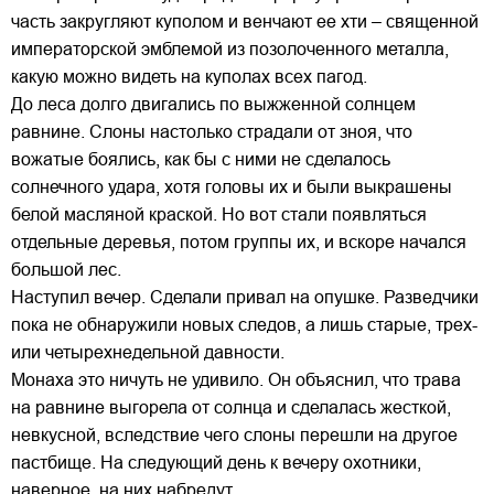
часть закругляют куполом и венчают ее хти – священной
императорской эмблемой из позолоченного металла,
какую можно видеть на куполах всех пагод.
До леса долго двигались по выжженной солнцем
равнине. Слоны настолько страдали от зноя, что
вожатые боялись, как бы с ними не сделалось
солнечного удара, хотя головы их и были выкрашены
белой масляной краской. Но вот стали появляться
отдельные деревья, потом группы их, и вскоре начался
большой лес.
Наступил вечер. Сделали привал на опушке. Разведчики
пока не обнаружили новых следов, а лишь старые, трех-
или четырехнедельной давности.
Монаха это ничуть не удивило. Он объяснил, что трава
на равнине выгорела от солнца и сделалась жесткой,
невкусной, вследствие чего слоны перешли на другое
пастбище. На следующий день к вечеру охотники,
наверное, на них набредут.