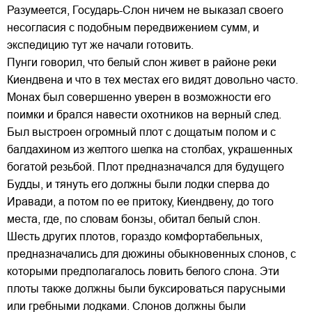
Разумеется, Государь-Слон ничем не выказал своего
несогласия с подобным передвижением сумм, и
экспедицию тут же начали готовить.
Пунги говорил, что белый слон живет в районе реки
Киендвена и что в тех местах его видят довольно часто.
Монах был совершенно уверен в возможности его
поимки и брался навести охотников на верный след.
Был выстроен огромный плот с дощатым полом и с
балдахином из желтого шелка на столбах, украшенных
богатой резьбой. Плот предназначался для будущего
Будды, и тянуть его должны были лодки сперва до
Иравади, а потом по ее притоку, Киендвену, до того
места, где, по словам бонзы, обитал белый слон.
Шесть других плотов, гораздо комфортабельных,
предназначались для дюжины обыкновенных слонов, с
которыми предполагалось ловить белого слона. Эти
плоты также должны были буксироваться парусными
или гребными лодками. Слонов должны были