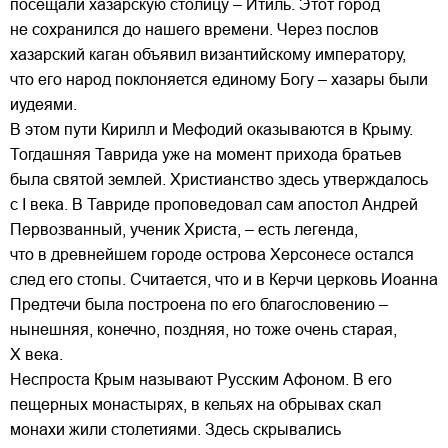
посещали хазарскую столицу – Итиль. Этот город
не сохранился до нашего времени. Через послов
хазарский каган объявил византийскому императору,
что его народ поклоняется единому Богу – хазары были
иудеями.
В этом пути Кирилл и Мефодий оказываются в Крыму.
Тогдашняя Таврида уже на момент прихода братьев
была святой землей. Христианство здесь утверждалось
с I века. В Тавриде проповедовал сам апостол Андрей
Первозванный, ученик Христа, – есть легенда,
что в древнейшем городе острова Херсонесе остался
след его стопы. Считается, что и в Керчи церковь Иоанна
Предтечи была построена по его благословению –
нынешняя, конечно, поздняя, но тоже очень старая,
Х века.
Неспроста Крым называют Русским Афоном. В его
пещерных монастырях, в кельях на обрывах скал
монахи жили столетиями. Здесь скрывались