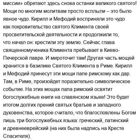
миссии» обретают здесь снова останки великого святого!
Мощи по многим молитвам просто всплыли – это было
явное чудо. Кирилл и Мефодий восприняли это чудо
как покровительство святого Климента своей
просветительской деятельности и продолжили то,
что начал он: крестили эту землю. Сейчас глава
священномученика Климента пребывает в Киево-
Печерской лавре. И мироточит там! Другая часть мощей
хранится в базилике Святого Климента в Риме. Кирилл
и Мефодий принесут эти мощи папе римскому как дар.
Там, в Риме, произойдет поразительно символическое
событие. На этих мощах папа римский освятит
богослужебные книги на славянском языке! Это будет
итогом долгих прений святых братьев и западного
духовенства, которое считало, что благословлены Богом
лишь три богослужебных языка: греческий, латинский
и древнееврейский (на них была надпись на Кресте
Спасителя).