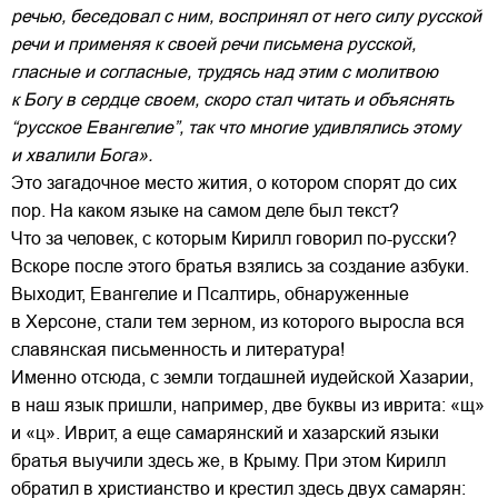
речью, беседовал с ним, воспринял от него силу русской
речи и применяя к своей речи письмена русской,
гласные и согласные, трудясь над этим с молитвою
к Богу в сердце своем, скоро стал читать и объяснять
“русское Евангелие”, так что многие удивлялись этому
и хвалили Бога».
Это загадочное место жития, о котором спорят до сих
пор. На каком языке на самом деле был текст?
Что за человек, с которым Кирилл говорил по-русски?
Вскоре после этого братья взялись за создание азбуки.
Выходит, Евангелие и Псалтирь, обнаруженные
в Херсоне, стали тем зерном, из которого выросла вся
славянская письменность и литература!
Именно отсюда, с земли тогдашней иудейской Хазарии,
в наш язык пришли, например, две буквы из иврита: «щ»
и «ц». Иврит, а еще самарянский и хазарский языки
братья выучили здесь же, в Крыму. При этом Кирилл
обратил в христианство и крестил здесь двух самарян: