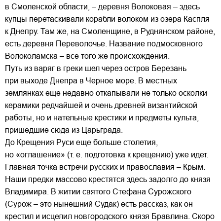
в Смоленской области, – деревня Волоковая – здесь
купцы перетаскивали корабли волоком из озера Каспля
к Днепру. Там же, на Смоленщине, в Руднянском районе,
есть деревня Переволочье. Название подмосковного
Волоколамска – все того же происхождения.
Путь из варяг в греки шел через остров Березань
при выходе Днепра в Черное море. В местных
землянках еще недавно откапывали не только осколки
керамики редчайшей и очень древней византийской
работы, но и нательные крестики и предметы культа,
пришедшие сюда из Царьграда.
До Крещения Руси еще больше столетия,
но «оглашение» (т. е. подготовка к крещению) уже идет.
Главная точка встречи русских и православия – Крым.
Наши предки массово крестятся здесь задолго до князя
Владимира. В житии святого Стефана Сурожского
(Сурож – это нынешний Судак) есть рассказ, как он
крестил и исцелил новгородского князя Бравлина. Скоро