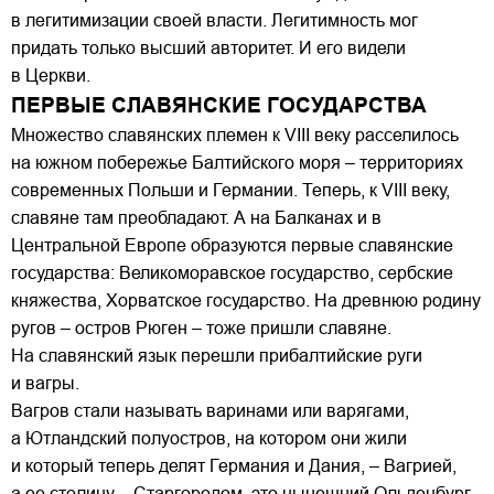
в легитимизации своей власти. Легитимность мог
придать только высший авторитет. И его видели
в Церкви.
ПЕРВЫЕ СЛАВЯНСКИЕ ГОСУДАРСТВА
Множество славянских племен к VIII веку расселилось
на южном побережье Балтийского моря – территориях
современных Польши и Германии. Теперь, к VIII веку,
славяне там преобладают. А на Балканах и в
Центральной Европе образуются первые славянские
государства: Великоморавское государство, сербские
княжества, Хорватское государство. На древнюю родину
ругов – остров Рюген – тоже пришли славяне.
На славянский язык перешли прибалтийские руги
и вагры.
Вагров стали называть варинами или варягами,
а Ютландский полуостров, на котором они жили
и который теперь делят Германия и Дания, – Вагрией,
а ее столицу – Старгородом, это нынешний Ольденбург.