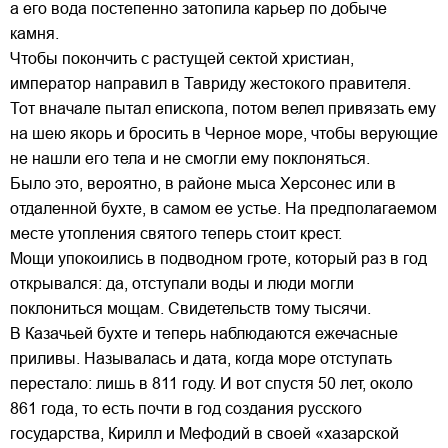
а его вода постепенно затопила карьер по добыче
камня.
Чтобы покончить с растущей сектой христиан,
император направил в Тавриду жестокого правителя.
Тот вначале пытал епископа, потом велел привязать ему
на шею якорь и бросить в Черное море, чтобы верующие
не нашли его тела и не смогли ему поклоняться.
Было это, вероятно, в районе мыса Херсонес или в
отдаленной бухте, в самом ее устье. На предполагаемом
месте утопления святого теперь стоит крест.
Мощи упокоились в подводном гроте, который раз в год
открывался: да, отступали воды и люди могли
поклониться мощам. Свидетельств тому тысячи.
В Казачьей бухте и теперь наблюдаются ежечасные
приливы. Называлась и дата, когда море отступать
перестало: лишь в 811 году. И вот спустя 50 лет, около
861 года, то есть почти в год создания русского
государства, Кирилл и Мефодий в своей «хазарской