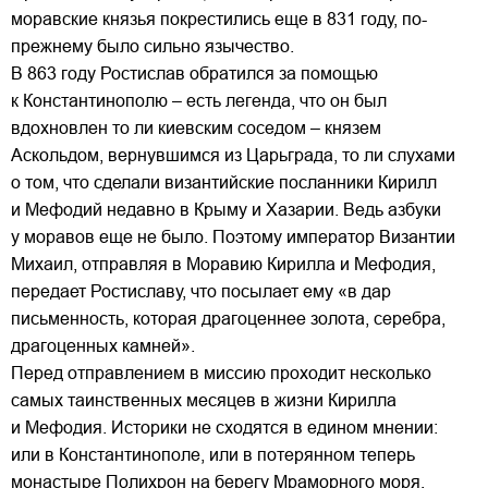
моравские князья покрестились еще в 831 году, по-
прежнему было сильно язычество.
В 863 году Ростислав обратился за помощью
к Константинополю – есть легенда, что он был
вдохновлен то ли киевским соседом – князем
Аскольдом, вернувшимся из Царьграда, то ли слухами
о том, что сделали византийские посланники Кирилл
и Мефодий недавно в Крыму и Хазарии. Ведь азбуки
у моравов еще не было. Поэтому император Византии
Михаил, отправляя в Моравию Кирилла и Мефодия,
передает Ростиславу, что посылает ему «в дар
письменность, которая драгоценнее золота, серебра,
драгоценных камней».
Перед отправлением в миссию проходит несколько
самых таинственных месяцев в жизни Кирилла
и Мефодия. Историки не сходятся в едином мнении:
или в Константинополе, или в потерянном теперь
монастыре Полихрон на берегу Мраморного моря,