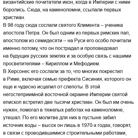
византийские почитатели икон, когда в Империи с ними
боролись. Сюда, на каменоломни, ссылали первых
христиан.
В 98 году сюда сослали святого Климента – ученика
апостола Петра. Он был одним из первых римских пап,
апостолом из семидесяти – на Руси его особо почитали
именно потому, что он пострадал и проповедовал
на будущих русских землях и за особую связь с нашими
просветителями – Кириллом и Мефодием.
В Херсонес его сослали за то, что многих покрестил
в Риме, включая семью префекта Сисиния, которого он
еще и чудесно исцелил от слепоты. В этой
негостеприимной восточной окраине Империи святой
епископ встретил две тысячи христиан. Он был им очень
нужен, помогал в тяжелых работах на каменоломне,
утешал. По его молитве для них в пустыне забил
источник воды – высох он лишь в 1970-х годах, говорят,
в связи с проводившимися строительными работами,