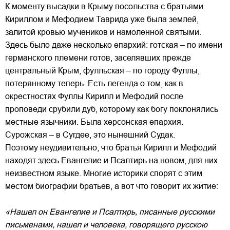
К моменту высадки в Крыму посольства с братьями
Кириллом и Мефодием Таврида уже была землей,
залитой кровью мучеников и намоленной святыми.
Здесь было даже несколько епархий: готская – по имени
германского племени готов, заселявших прежде
центральный Крым, фулльская – по городу Фуллы,
потерянному теперь. Есть легенда о том, как в
окрестностях Фуллы Кирилл и Мефодий после
проповеди срубили дуб, которому как богу поклонялись
местные язычники. Была херсонская епархия.
Сурожская – в Сугдее, это нынешний Судак.
Поэтому неудивительно, что братья Кирилл и Мефодий
находят здесь Евангелие и Псалтирь на новом, для них
неизвестном языке. Многие историки спорят с этим
местом биографии братьев, а вот что говорит их житие:
«Нашел он Евангелие и Псалтирь, писанные русскими
письменами, нашел и человека, говорящего русскою