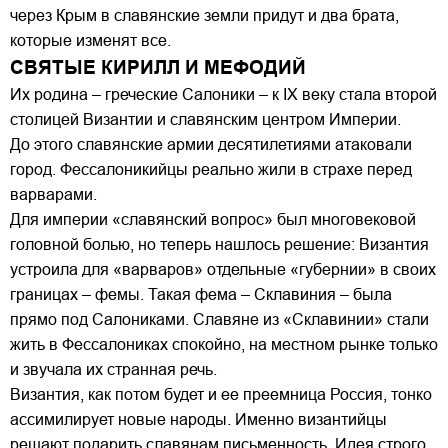
через Крым в славянские земли придут и два брата,
которые изменят все.
СВЯТЫЕ КИРИЛЛ И МЕФОДИЙ
Их родина – греческие Салоники – к IX веку стала второй
столицей Византии и славянским центром Империи.
До этого славянские армии десятилетиями атаковали
город. Фессалоникийцы реально жили в страхе перед
варварами.
Для империи «славянский вопрос» был многовековой
головной болью, но теперь нашлось решение: Византия
устроила для «варваров» отдельные «губернии» в своих
границах – фемы. Такая фема – Склавиния – была
прямо под Салониками. Славяне из «Склавинии» стали
жить в Фессалониках спокойно, на местном рынке только
и звучала их странная речь.
Византия, как потом будет и ее преемница Россия, тонко
ассимилирует новые народы. Именно византийцы
решают подарить славянам письменность. Идея строго