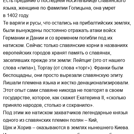
Есть предание о последней носительнице славянского
языка, женщине по фамилии Голицына, она умрет
в 1402 году.
Те варяги и русы, что остались на прибалтийских землях,
были вынуждены постоянно отражать атаки войск
Германии и Дании и со временем погибли под их
натиском. Сейчас только славянские корни в названиях
европейских городов хранят память о славянах,
заселявших прежде эти земли: Лейпциг (это от нашего
слова «липа»), Торгау (от слова «торг»). Франки были
беспощадны, они просто вырезали славянскую элиту.
Лишали племена языка и жестко денационализировали.
Этот опыт сами славяне никогда не повторят в своем
государстве, которое, как скажет Екатерина II, «сколько
приняло народов, столько и сохранило».
Под этим же натиском захватчиков легендарные князья
одного из славянских племен полян – Кий,
Щек и Хорив – оказываются в землях нынешнего Киева.