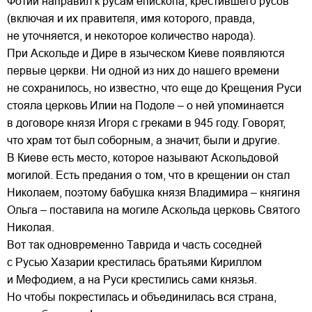
Фотий направил к русам епископа, крестившего русов
(включая и их правителя, имя которого, правда,
не уточняется, и некоторое количество народа).
При Аскольде и Дире в языческом Киеве появляются
первые церкви. Ни одной из них до нашего времени
не сохранилось, но известно, что еще до Крещения Руси
стояла церковь Илии на Подоле – о ней упоминается
в договоре князя Игоря с греками в 945 году. Говорят,
что храм тот был соборным, а значит, были и другие.
В Киеве есть место, которое называют Аскольдовой
могилой. Есть предания о том, что в крещении он стал
Николаем, поэтому бабушка князя Владимира – княгиня
Ольга – поставила на могиле Аскольда церковь Святого
Николая.
Вот так одновременно Таврида и часть соседней
с Русью Хазарии крестилась братьями Кириллом
и Мефодием, а на Руси крестились сами князья.
Но чтобы покрестилась и объединилась вся страна,