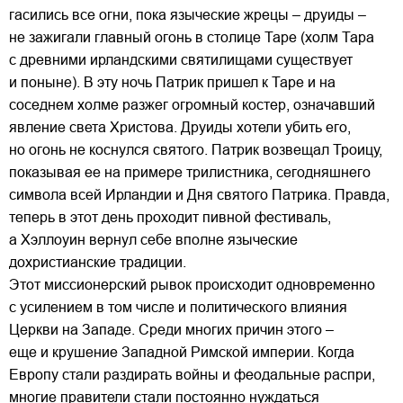
гасились все огни, пока языческие жрецы – друиды –
не зажигали главный огонь в столице Таре (холм Тара
с древними ирландскими святилищами существует
и поныне). В эту ночь Патрик пришел к Таре и на
соседнем холме разжег огромный костер, означавший
явление света Христова. Друиды хотели убить его,
но огонь не коснулся святого. Патрик возвещал Троицу,
показывая ее на примере трилистника, сегодняшнего
символа всей Ирландии и Дня святого Патрика. Правда,
теперь в этот день проходит пивной фестиваль,
а Хэллоуин вернул себе вполне языческие
дохристианские традиции.
Этот миссионерский рывок происходит одновременно
с усилением в том числе и политического влияния
Церкви на Западе. Среди многих причин этого –
еще и крушение Западной Римской империи. Когда
Европу стали раздирать войны и феодальные распри,
многие правители стали постоянно нуждаться