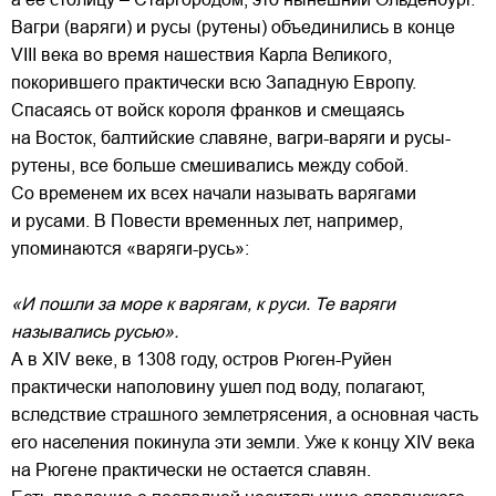
Вагри (варяги) и русы (рутены) объединились в конце
VIII века во время нашествия Карла Великого,
покорившего практически всю Западную Европу.
Спасаясь от войск короля франков и смещаясь
на Восток, балтийские славяне, вагри-варяги и русы-
рутены, все больше смешивались между собой.
Со временем их всех начали называть варягами
и русами. В Повести временных лет, например,
упоминаются «варяги-русь»:
«И пошли за море к варягам, к руси. Те варяги
назывались русью».
А в XIV веке, в 1308 году, остров Рюген-Руйен
практически наполовину ушел под воду, полагают,
вследствие страшного землетрясения, а основная часть
его населения покинула эти земли. Уже к концу XIV века
на Рюгене практически не остается славян.