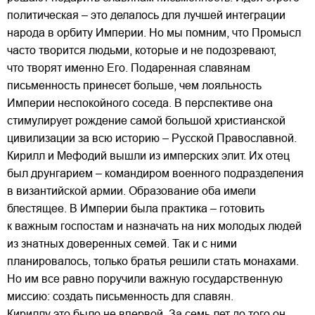
политическая – это делалось для лучшей интеграции
народа в орбиту Империи. Но мы помним, что Промысл
часто творится людьми, которые и не подозревают,
что творят именно Его. Подаренная славянам
письменность принесет больше, чем лояльность
Империи неспокойного соседа. В перспективе она
стимулирует рождение самой большой христианской
цивилизации за всю историю – Русской Православной.
Кирилл и Мефодий вышли из имперских элит. Их отец
был друнгарием – командиром военного подразделения
в византийской армии. Образование оба имели
блестящее. В Империи была практика – готовить
к важным госпостам и назначать на них молодых людей
из знатных доверенных семей. Так и с ними
планировалось, только братья решили стать монахами.
Но им все равно поручили важную государственную
миссию: создать письменность для славян.
Кириллу это было не впервой. За семь лет до того он