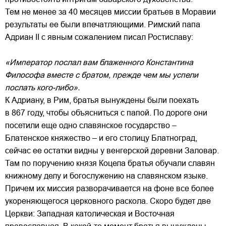
Тем не менее за 40 месяцев миссии братьев в Моравии
результаты ее были впечатляющими. Римский папа
Адриан II с явным сожалением писал Ростиславу:
«Император послал вам блаженного Константина
Философа вместе с братом, прежде чем мы успели
послать кого-либо».
К Адриану, в Рим, братья вынуждены были поехать
в 867 году, чтобы объясниться с папой. По дороге они
посетили еще одно славянское государство –
Блатенское княжество – и его столицу Блатноград,
сейчас ее остатки видны у венгерской деревни Заловар.
Там по поручению князя Коцела братья обучали славян
книжному делу и богослужению на славянском языке.
Причем их миссия разворачивается на фоне все более
укореняющегося церковного раскола. Скоро будет две
Церкви: Западная католическая и Восточная