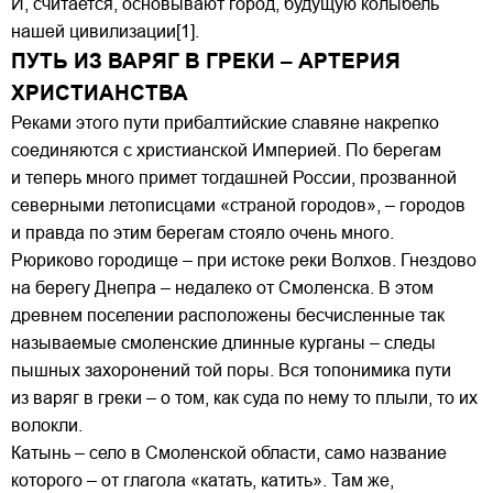
И, считается, основывают город, будущую колыбель
нашей цивилизации[1].
ПУТЬ ИЗ ВАРЯГ В ГРЕКИ – АРТЕРИЯ
ХРИСТИАНСТВА
Реками этого пути прибалтийские славяне накрепко
соединяются с христианской Империей. По берегам
и теперь много примет тогдашней России, прозванной
северными летописцами «страной городов», – городов
и правда по этим берегам стояло очень много.
Рюриково городище – при истоке реки Волхов. Гнездово
на берегу Днепра – недалеко от Смоленска. В этом
древнем поселении расположены бесчисленные так
называемые смоленские длинные курганы – следы
пышных захоронений той поры. Вся топонимика пути
из варяг в греки – о том, как суда по нему то плыли, то их
волокли.
Катынь – село в Смоленской области, само название
которого – от глагола «катать, катить». Там же,