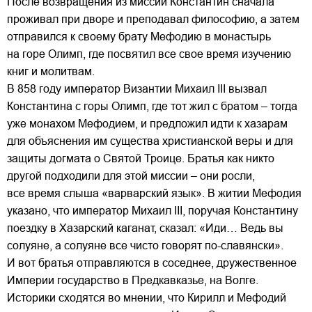
После возвращения из миссии Константин сначала
проживал при дворе и преподавал философию, а затем
отправился к своему брату Мефодию в монастырь
на горе Олимп, где посвятил все свое время изучению
книг и молитвам.
В 858 году император Византии Михаил III вызвал
Константина с горы Олимп, где тот жил с братом – тогда
уже монахом Мефодием, и предложил идти к хазарам
для объяснения им существа христианской веры и для
защиты догмата о Святой Троице. Братья как никто
другой подходили для этой миссии – они росли,
все время слыша «варварский язык». В житии Мефодия
указано, что император Михаил III, поручая Константину
поездку в Хазарский каганат, сказал: «Иди… Ведь вы
солуяне, а солуяне все чисто говорят по-славянски».
И вот братья отправляются в соседнее, дружественное
Империи государство в Предкавказье, на Волге.
Историки сходятся во мнении, что Кирилл и Мефодий