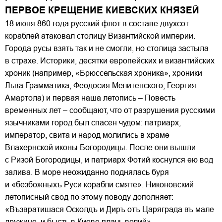
ПЕРВОЕ КРЕЩЕНИЕ КИЕВСКИХ КНЯЗЕЙ
18 июня 860 года русский флот в составе двухсот
кораблей атаковал столицу Византийской империи.
Города русы взять так и не смогли, но столица застыла
в страхе. Историки, десятки европейских и византийских
хроник (например, «Брюссельская хроника», хроники
Льва Грамматика, Феодосия Мелитенского, Георгия
Амартола) и первая наша летопись – Повесть
временных лет – сообщают, что от разрушения русскими
язычниками город был спасен чудом: патриарх,
император, свита и народ молились в храме
Влахернской иконы Богородицы. После они вышли
с Ризой Богородицы, и патриарх Фотий коснулся ею вод
залива. В море неожиданно поднялась буря
и «безбожныхъ Руси корабли смяте». Никоновский
летописный свод по этому поводу дополняет:
«Възвратишася Осколдъ и Диръ отъ Царяграда въ мале
дружине, и бысть в Киеве плачь велий».