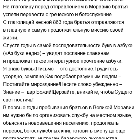
На глаголицу перед отправлением в Моравию братья
успели перевести с греческого и богослужение.
С глаголицей весной 863 года братья отправляются
в главную и самую продолжительную миссию своей
жизни.
Спустя годы в самой последовательности букв в азбуке
(«Аз буки веди») – увидят послание славянам
и предложат такое литературное прочтение азбуки:
Я знаю буквы:Письмо – это достояние.Трудитесь
усердно, земляне,Как подобает разумным людям –
Постигайте мироздание!Несите слово убежденно –
Знание – дар Божий!Дерзайте, вникайте, чтобыСущего
свет постичь!
В первые годы пребывания братьев в Великой Моравии
им нужно было организовать службу на местном языке,
объяснять нововведения населению, продолжать
перевод богослужебных книг, готовить смену да еще
противостоять интригам баварского духовенства.