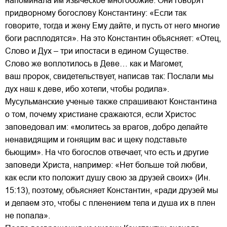
напоминала им языческое многобожие. Они говорят
придворному богослову Константину: «Если так
говорите, тогда и жену Ему дайте, и пусть от него многие
боги расплодятся». На это Константин объясняет: «Отец,
Слово и Дух – три ипостаси в едином Существе.
Слово же воплотилось в Деве… как и Магомет,
ваш пророк, свидетельствует, написав так: Послали мы
дух наш к деве, ибо хотели, чтобы родила».
Мусульманские ученые также спрашивают Константина
о том, почему христиане сражаются, если Христос
заповедовал им: «молитесь за врагов, добро делайте
ненавидящим и гонящим вас и щеку подставьте
бьющим». На что богослов отвечает, что есть и другие
заповеди Христа, например: «Нет больше той любви,
как если кто положит душу свою за друзей своих» (Ин.
15:13), поэтому, объясняет Константин, «ради друзей мы
и делаем это, чтобы с пленением тела и душа их в плен
не попала».