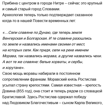
Прибина с центром в городе Нитре – сейчас это крупный
и самый старый город Словакии.
Археология теперь только подтверждает сказанное
когда-то в нашей Повести временных лет:
«…Сели славяне по Дунаю, где теперь земля
Венгерская и Болгарская. И те славяне разошлись
по земле и назвались именами своими от мест,
на которых сели. Как придя, сели на реке именем
Морава, так назвались морава, а другие назвались чехи.
А вот те же славяне: белые хорваты, и сербы,
и хорутане».
Свою мощь моравы набирали в постоянном
сопротивлении франкам. Моравский князь Ростислав
усыпал страну крепостями. Самая известная – крепость
Довина (855 год), она стоит и теперь рядом со словацкой
Братиславой. Здесь Ростислав одержал победу
над Людовиком Благочестивым – сыном Карла Великого,