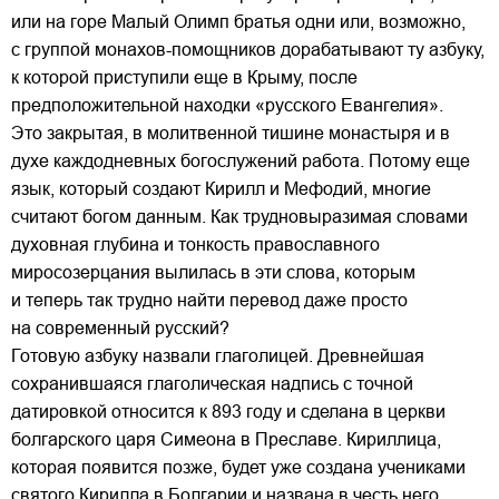
или на горе Малый Олимп братья одни или, возможно,
с группой монахов-помощников дорабатывают ту азбуку,
к которой приступили еще в Крыму, после
предположительной находки «русского Евангелия».
Это закрытая, в молитвенной тишине монастыря и в
духе каждодневных богослужений работа. Потому еще
язык, который создают Кирилл и Мефодий, многие
считают богом данным. Как трудновыразимая словами
духовная глубина и тонкость православного
миросозерцания вылилась в эти слова, которым
и теперь так трудно найти перевод даже просто
на современный русский?
Готовую азбуку назвали глаголицей. Древнейшая
сохранившаяся глаголическая надпись с точной
датировкой относится к 893 году и сделана в церкви
болгарского царя Симеона в Преславе. Кириллица,
которая появится позже, будет уже создана учениками
святого Кирилла в Болгарии и названа в честь него.