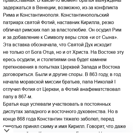
православная. В какой-то момент братья вынуждены
задержаться в Венеции, возможно, из-за конфликта
Рима и Константинополя. Константинопольский
патриарх святой Фотий, наставник Кирилла, резко
обличал римских пап за властолюбие. Он осудил Рим
и за добавление к Символу веры слов «и от Сына».
Эта вставка обозначала, что Святой Дух исходит
не только от Бога Отца, но и от Христа. На Востоке эту
ересь осудили, и столетиями она будет камнем
преткновения в попытках Церквей Запада и Востока
договориться. Были и другие споры. В 863 году, в год
начала моравской миссии братьев, папа Николай I
отлучил Фотия от Церкви, а Фотий анафематствовал
папу в 867-м.
Братья еще успевали участвовать в постоянных
диспутах западного и восточного духовенства. Но в
конце 868 года Константин тяжело заболел, перед
смертью принял схиму и имя Кирилл. Говорят, что даже