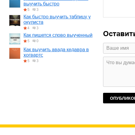
выучить быстро
5
3
Как быстро выучить таблицу у
окулиста
4
3
Оставит
Как пишется слово выученный
5
0
Как выучить авада кедавра в
хогвартс
5
3