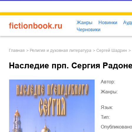
Жанры
Новинки
Ауд
Черновики
Главная
религия и духовная литература
Сергей Шадрин
Наследие прп. Сергия Радон
Автор:
Жанры:
Язык:
Тип:
Опубликовано