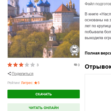
Файл подгото
В книге «Нас
основаны на 
лет по крупи
побывала боле
выходила огр
Полная верс
3
0
Отрыво
Поделиться
Рейтинг
Литрес
:
5
СКАЧАТЬ
ЧИТАТЬ ОНЛАЙН