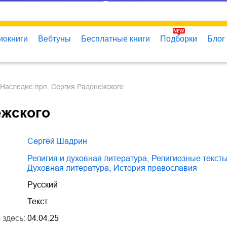
иокниги
Вебтуны
Бесплатные книги
Подборки
Блог
Наследие прп. Сергия Радонежского
ежского
Сергей Шадрин
религия и духовная литература
,
религиозные текст
духовная литература
,
история православия
Русский
Текст
 здесь:
04.04.25