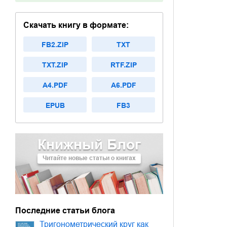
Скачать книгу в формате:
FB2.ZIP
TXT
TXT.ZIP
RTF.ZIP
A4.PDF
A6.PDF
EPUB
FB3
Книжный Блог
Читайте новые статьи о книгах
Последние статьи блога
Тригонометрический круг как