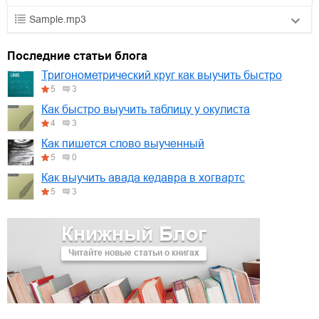
Sample.mp3
01.mp3
30:10
Последние статьи блога
02.mp3
25:50
Тригонометрический круг как выучить быстро
5
3
03.mp3
20:00
Как быстро выучить таблицу у окулиста
4
3
Как пишется слово выученный
5
0
Как выучить авада кедавра в хогвартс
5
3
Книжный Блог
Читайте новые статьи о книгах