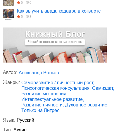
5
0
Как выучить авада кедавра в хогвартс
5
3
Книжный Блог
Читайте новые статьи о книгах
Автор:
Александр Волков
Жанры:
саморазвитие / личностный рост
,
психологическая консультация
,
Самиздат
,
развитие мышления
,
интеллектуальное развитие
,
развитие личности
,
духовное развитие
,
только на Литрес
Язык:
Русский
Тип:
Аудио