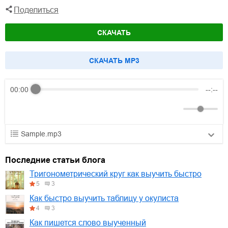
Поделиться
СКАЧАТЬ
CКАЧАТЬ MP3
00:00
--:--
Sample.mp3
01.mp3
30:10
Последние статьи блога
02.mp3
25:50
Тригонометрический круг как выучить быстро
5
3
03.mp3
20:00
Как быстро выучить таблицу у окулиста
4
3
Как пишется слово выученный